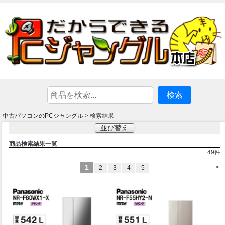
中古パソコンのPCジャングル
> 検索結果
並び替え
商品検索結果一覧
49
件
1
>
2
3
4
5