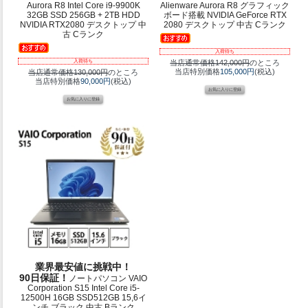
Aurora R8 Intel Core i9-9900K
Alienware Aurora R8 グラフィック
32GB SSD 256GB + 2TB HDD
ボード搭載 NVIDIA GeForce RTX
NVIDIA RTX2080 デスクトップ 中
2080 デスクトップ 中古 Cランク
古 Cランク
入荷待ち
入荷待ち
当店通常価格142,000円
のところ
当店特別価格
105,000円
(税込)
当店通常価格130,000円
のところ
当店特別価格
90,000円
(税込)
業界最安値に挑戦中！
90日保証！
ノートパソコン VAIO
Corporation S15 Intel Core i5-
12500H 16GB SSD512GB 15,6イ
ンチ ブラック 中古 Bランク