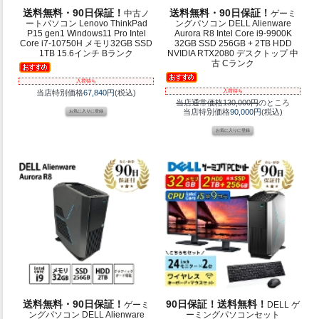
送料無料・90日保証！
送料無料・90日保証！
中古ノ
ゲーミ
ートパソコン Lenovo ThinkPad
ングパソコン DELL Alienware
P15 gen1 Windows11 Pro Intel
Aurora R8 Intel Core i9-9900K
Core i7-10750H メモリ32GB SSD
32GB SSD 256GB + 2TB HDD
1TB 15.6インチ Bランク
NVIDIA RTX2080 デスクトップ 中
古 Cランク
入荷待ち
入荷待ち
当店特別価格
67,840円
(税込)
当店通常価格130,000円
のところ
当店特別価格
90,000円
(税込)
送料無料・90日保証！
90日保証！送料無料！
ゲーミ
DELL ゲ
ングパソコン DELL Alienware
ーミングパソコンセット