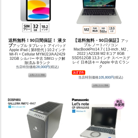
送料無料！90日間保証！ 液タ
【送料無料・90日保証】
アッ
ブ
プル ノートパソコン
アップル タブレット アイパッド
MacBookPro14.7 ( 13-inch , M2 ,
Apple iPad ( 第8世代 ) 10.2インチ
2022 ) A2338 M2 8コア 8GB
Wi-Fi + Cellular MYMJ2J/A A2429
SSD512GB 13,3インチ スペースグ
32GB シルバー 中古 SIMロック解
レイ 日本語キー Apple 中古 Cラン
除済み Bランク
ク
当店特別価格
28,000円
(税込)
当店特別価格
105,800円
(税込)