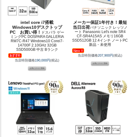
intel core i7搭載
メーカー保証1年付き！最短
Windows10デスクトップ
当日出荷
パナソニック レッツノ
PC お買い得！
ート Panasonic Let's note SR4
ドスパラ ゲー
CF-SR4A15AS メモリ16GB
ミングPC DOSPARA GALLERIA
SSD512GB 12.4インチ ノートPC
RM7C-R47 Windows10 Corei7-
新品・未使用
14700F 2.10GHz 32GB
SSD500GB 中古 Bランク
当店特別価格
207,900円
(税込)
当店特別価格
190,000円
(税込)