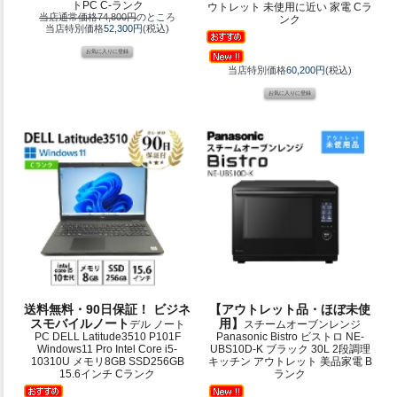
トPC C-ランク
ウトレット 未使用に近い 家電 Cラ
当店通常価格74,800円
のところ
ンク
当店特別価格
52,300円
(税込)
当店特別価格
60,200円
(税込)
送料無料・90日保証！ ビジネ
【アウトレット品・ほぼ未使
スモバイルノート
用】
デル ノート
スチームオーブンレンジ
PC DELL Latitude3510 P101F
Panasonic Bistro ビストロ NE-
Windows11 Pro Intel Core i5-
UBS10D-K ブラック 30L 2段調理
10310U メモリ8GB SSD256GB
キッチン アウトレット 美品家電 B
15.6インチ Cランク
ランク