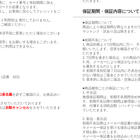
ただきます。
際に、カード番号と有効期限に加え、
ワードが必要となります。
保証期間・保証内容について
止し、お客様に安心してクレジットをご
ド利用控は 発行しておりません。
■保証期間について
をご確認ください。
商品により保証期間が異なりますの
※ジャンク・訳あり品は除きます。
決済手段に変更いただく場合がございま
■初期不良について
認等）をお願いする場合もございます。
1. 商品到着より7日間以内に万一
のご利用はできません。
願いいたします。症状を確認させて
ただきます。
2. 7日間を過ぎた場合は、その商
。
3. 尚、メーカーにより保証がなさ
。
を優先するものとします。
4. 初期不良対応後７日以内に不具
がない場合はご返金とさせていただ
(店番 022)
5. 基本的に良品のご返品・交換はお
■商品種別ごとの保証について
1. 中古品
口座名義
を必ずご確認の上、お振込みい
無償保証期間は、初期不良期間含め9
す。初期不良以降の期間は修理扱い
とさせていただいております
尚、付属する消耗品類（バッテリー/
合は
自動キャンセル
をさせていただきま
ていただきます。
2. 新品・新古品
初期不良以降はメーカー保証書の保
※メーカー保証を受ける場合は保証
す様お願いいたします。
※メーカー保証書をお持込みいただ