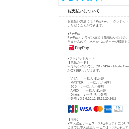
お支払いについて
お支払い方法には「PayPay」「クレジ
いただくことができます。
●PayPay
PayPayオンライン決済は残高払いの場
きませんので、あらかじめチャージ残高を
●クレジットカード
【取扱カード】
PCジャングルではJCB・VISA・MasterCa
がご利用いただけます。
・VISA ：一括,リボ,分割
・MASTER ：一括,リボ,分割
・JCB ：一括,リボ,分割
・AMEX ：一括,リボ,分割
・Diners ：一括,リボ,分割
※分割：3,5,6,10,12,15,18,20,24回
【備考】
●本人認証サービス（3Dセキュア）につい
当店では本人認証サービスは（3Dセキュ