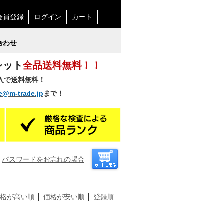
会員登録
ログイン
カート
合わせ
レット
全品送料無料！！
購入で送料無料！
e@m-trade.jp
まで！
パスワードをお忘れの場合
格が高い順
価格が安い順
登録順