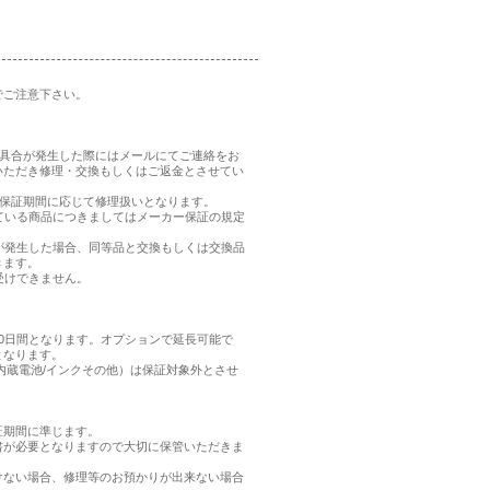
でご注意下さい。
、不具合が発生した際にはメールにてご連絡をお
いただき修理・交換もしくはご返金とさせてい
品の保証期間に応じて修理扱いとなります。
れている商品につきましてはメーカー保証の規定
合が発生した場合、同等品と交換もしくは交換品
きます。
受けできません。
0日間となります。オプションで延長可能で
となります。
内蔵電池/インクその他）は保証対象外とさせ
証期間に準じます。
書が必要となりますので大切に保管いただきま
けない場合、修理等のお預かりが出来ない場合