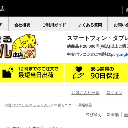
門店
E
会社概要
ご利用ガイド
よくある質問
お問い
スマートフォン・タブ
他商品も20,000円(税込)以上ご
中古パソコンのご相談は
pc-jungl
お気に入り一覧
ログイン
中古パソコンのPCジャングル
> 中古モニター・周辺機器
並び替え
新着順
価