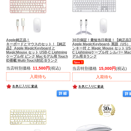
Apple純正品！
30日保証！最短当日発送！
【純正品
キーボードとマウスのセット！
【純正
Apple MagicKeyboard- 英語（US）
品】 Apple MagicKeyboard と
ンキー付 と Magic Mouse セット US
MagicMouse セット USB-C Lightning
C Lightningケーブル付 シルバー Ma
ケーブル付 ピンク Macモデル用 Touch
デル用 Bランク
ID搭載 Multi-Touch対応 Bランク
当店特別価格
11,500円
(税込)
当店特別価格
15,000円
(税込)
入荷待ち
入荷待ち