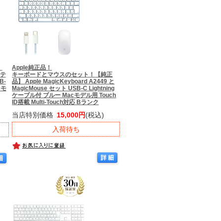
】
Apple純正品！
 テ
キーボードとマウスのセット！
【純正
B-
品】 Apple MagicKeyboard A2449 と
cモ
MagicMouse セット USB-C Lightning
ケーブル付 ブルー Macモデル用 Touch
ID搭載 Multi-Touch対応 Bランク
当店特別価格
15,000円
(税込)
入荷待ち