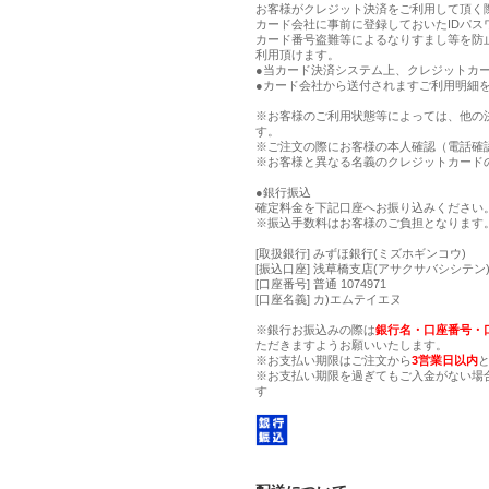
お客様がクレジット決済をご利用して頂く
カード会社に事前に登録しておいたIDパス
カード番号盗難等によるなりすまし等を防
利用頂けます。
●当カード決済システム上、クレジットカー
●カード会社から送付されますご利用明細
※お客様のご利用状態等によっては、他の
す。
※ご注文の際にお客様の本人確認（電話確
※お客様と異なる名義のクレジットカード
●銀行振込
確定料金を下記口座へお振り込みください
※振込手数料はお客様のご負担となります
[取扱銀行] みずほ銀行(ミズホギンコウ)
[振込口座] 浅草橋支店(アサクサバシシテン) 
[口座番号] 普通 1074971
[口座名義] カ)エムテイエヌ
※銀行お振込みの際は
銀行名・口座番号・
ただきますようお願いいたします。
※お支払い期限はご注文から
3営業日以内
※お支払い期限を過ぎてもご入金がない場
す