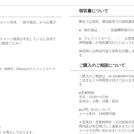
領収書について
弊社では原則、通信販売での領収書
ットカード決済」「銀行振込」からお選び
●「銀行振込」・・・金融機関発行
●「クレジットカード」・・・ お客
合、チャージ残高が不足していると決済で
用明細書」が領収書代わりとなって
ご確認ください
納品時には商品代金と送料を記載しま
す。
ご購入のご相談について
rd・AMEX・Dinersのクレジットカード
ご購入のご相談は pc-jungle@m-t
ご注文も２４時間受け付けておりま
す。
●営業時間
平日：10:00〜17:00
定休日：土曜・日曜・祝日
●お問い合せについて
メール受付 24時間可能
※営業日・営業時間外（土日祝祭日
間内及び休日明けにご連絡させてい
て
メールでお問い合わせをいただいた
ア）を導入しております。