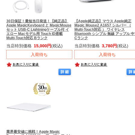
30日保証！最短当日発送！
【純正品】
【Apple純正品】
マウス Apple純正
Apple MagicKeyboard と MagicMouse
Magic Mouse2 A1657 シルバー （
セット USB-C Lightningケーブル付 イ
Multi-Touch対応 ） ワイヤレス
エロー Macモデル用 Touch ID搭載
Bluetooth シンプル 無線 アップル 
Multi-Touch対応 Bランク
Cランク
当店特別価格
15,000円
(税込)
当店特別価格
3,780円
(税込)
入荷待ち
入荷待ち
業界最安値に挑戦！
Apple Magic