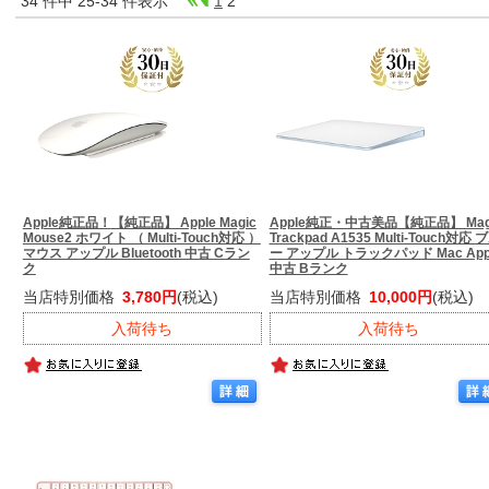
34 件中 25-34 件表示
1
2
Apple純正品！
【純正品】 Apple Magic
Apple純正・中古美品
【純正品】 Mag
Mouse2 ホワイト （ Multi-Touch対応 ）
Trackpad A1535 Multi-Touch対応 
マウス アップル Bluetooth 中古 Cラン
ー アップル トラックパッド Mac App
ク
中古 Bランク
当店特別価格
3,780円
(税込)
当店特別価格
10,000円
(税込)
入荷待ち
入荷待ち