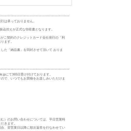
発行は承っておりません。
の振込控えが正式な領収書となります。
様がご契約のクレジットカード会社発行の「利
おります。
した「納品書」を同封させて頂いて おりま
rade.jpにて365日受け付けております。
すので、いつでもお買物をお楽しみいただけま
含む）のお問い合わせについては、平日営業時
ただきます。
場合、翌営業日以降に順次返答を行なわせてい