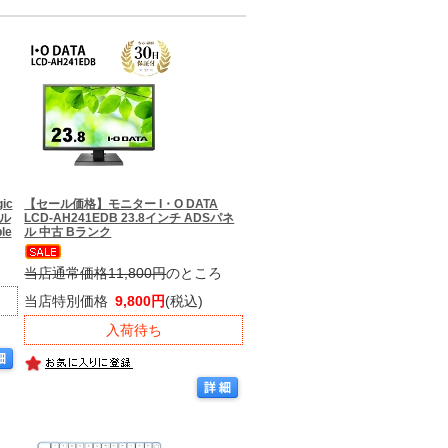
ic
【セール価格】
モニター I・O DATA
ブル
LCD-AH241EDB 23.8インチ ADSパネ
le
ル 中古 Bランク
当店通常価格11,800円
のところ
当店特別価格
9,800円
(税込)
入荷待ち