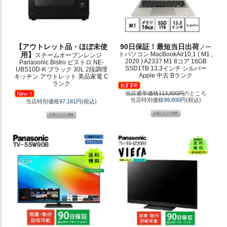
【アウトレット品・ほぼ未使
90日保証！最短当日出荷
ノー
用】
トパソコン MacBookAir10,1 ( M1 ,
スチームオーブンレンジ
2020 ) A2337 M1 8コア 16GB
Panasonic Bistro ビストロ NE-
SSD1TB 13,3インチ シルバー
UBS10D-K ブラック 30L 2段調理
Apple 中古 Bランク
キッチン アウトレット 美品家電 C
ランク
当店通常価格113,800円
のところ
当店特別価格
99,800円
(税込)
当店特別価格
97,181円
(税込)