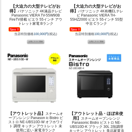
【大迫力の大型テレビがお
【大迫力の大型テレビがお
得】
得】
パナソニック 4K液晶テレビ
パナソニック 4K有機ELテレ
Panasonic VIERA TV-55W90B
ビ Panasonic VIERA TH-
FireTV搭載 ビエラ 55インチ アウ
55HZ2000 ビエラ 55インチ 55型
トレット家電 Bランク
中古 Cランク
当店特別価格
100,000円
(税込)
当店特別価格
100,000円
(税込)
【アウトレット品】
【アウトレット品・ほぼ未使
スチームオ
ーブンレンジ Panason ic Bistro ビ
用】
スチームオーブンレンジ
ストロ NE-UBS10D-W オフホワイ
Panasonic Bistro ビストロ NE-
ト 調理 キッチン アウトレット 未
UBS10D-K ブラック 30L 2段調理
使用に近い 家電 Bランク
キッチン アウトレット 美品家電 B