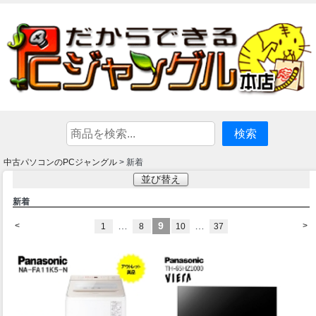
中古パソコンのPCジャングル
> 新着
並び替え
新着
…
9
…
<
>
1
8
10
37