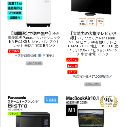
【期間限定で送料無料】
【大迫力の大型テレビがお
全自
動洗濯機 Panasonic パナソニック
得】
パナソニック Panasonic
NA-FA11K5-U シャンパン アウト
VIERA ビエラ 4K有機ELテレビ
レット 未使用 家電 Bランク
TH-65HZ1000 地上・BS・110度
CSデジタルハイビジョン 65イン
チ 中古 家電 Bランク
当店特別価格
95,454円
(税込)
当店特別価格
97,000円
(税込)