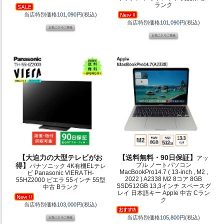
ランク
当店特別価格
101,090円
(税込)
当店特別価格
101,090円
(税込)
【大迫力の大型テレビがお
【送料無料・90日保証】
アッ
得】
プル ノートパソコン
パナソニック 4K有機ELテレ
MacBookPro14.7 ( 13-inch , M2 ,
ビ Panasonic VIERA TH-
2022 ) A2338 M2 8コア 8GB
55HZ2000 ビエラ 55インチ 55型
SSD512GB 13,3インチ スペースグ
中古 Bランク
レイ 日本語キー Apple 中古 Cラン
ク
当店特別価格
103,000円
(税込)
当店特別価格
105,800円
(税込)