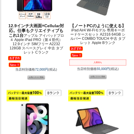
12.9インチ大画面×Cellular対
【ノートPCのように使える】
応。仕事もクリエイティブも
iPad Air4 Wi-Fiモデル 専用キーボ
ードケースセット A2316 64GB シ
これ1台
アップル アイパッドプロ
ルバー COMBO TOUCH 中古 タブ
４ Apple iPad PRO（第４世代）
レット Apple Bランク
12.9インチ SIMフリー A2232
128GB スペースグレイ 中古 タブ
レット Cランク
入荷待ち
当店特別価格
55,000円
(税込)
当店特別価格
72,000円
(税込)