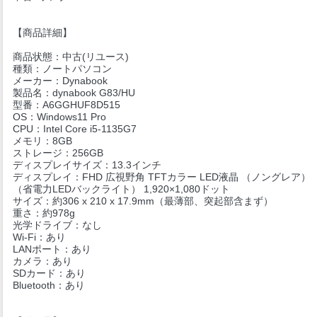
【商品詳細】
商品状態：中古(リユース)
種類：ノートパソコン
メーカー：Dynabook
製品名：dynabook G83/HU
型番：A6GGHUF8D515
OS：Windows11 Pro
CPU：Intel Core i5-1135G7
メモリ：8GB
ストレージ：256GB
ディスプレイサイズ：13.3インチ
ディスプレイ：FHD 広視野角 TFTカラー LED液晶 （ノングレア）
（省電力LEDバックライト） 1,920×1,080ドット
サイズ：約306 x 210 x 17.9mm（最薄部、突起部含まず）
重さ：約978g
光学ドライブ：なし
Wi-Fi：あり
LANポート：あり
カメラ：あり
SDカード：あり
Bluetooth：あり