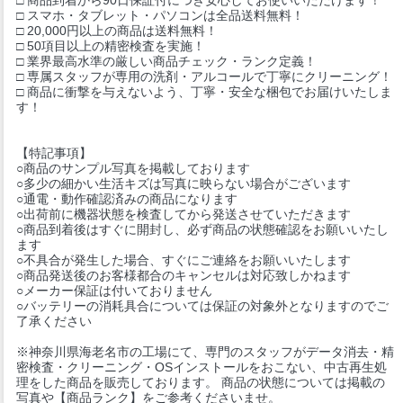
□ スマホ・タブレット・パソコンは全品送料無料！
□ 20,000円以上の商品は送料無料！
□ 50項目以上の精密検査を実施！
□ 業界最高水準の厳しい商品チェック・ランク定義！
□ 専属スタッフが専用の洗剤・アルコールで丁寧にクリーニング！
□ 商品に衝撃を与えないよう、丁寧・安全な梱包でお届けいたしま
す！
【特記事項】
○商品のサンプル写真を掲載しております
○多少の細かい生活キズは写真に映らない場合がございます
○通電・動作確認済みの商品になります
○出荷前に機器状態を検査してから発送させていただきます
○商品到着後はすぐに開封し、必ず商品の状態確認をお願いいたし
ます
○不具合が発生した場合、すぐにご連絡をお願いいたします
○商品発送後のお客様都合のキャンセルは対応致しかねます
○メーカー保証は付いておりません
○バッテリーの消耗具合については保証の対象外となりますのでご
了承ください
※神奈川県海老名市の工場にて、専門のスタッフがデータ消去・精
密検査・クリーニング・OSインストールをおこない、中古再生処
理をした商品を販売しております。 商品の状態については掲載の
写真や【商品ランク】をご参考くださいませ。