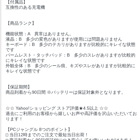
【付属品】
互換性のある充電機
【商品ランク】
機能状態：A 異常はありません。
液晶：B 多少の変色がありますが使用には問題ありません
キーボード：B 多少のテカリがありますが比較的にキレイな状態
です
パームレスト・タッチパッド：B 多少のスレがありますが比較的
にキレイな状態です
外観全体：B 多少のシール痕、キズやスレがありますが比較的に
キレイな状態です
【保証期間】
商品到着から90日間 ※バッテリーは保証対象外となります。
☆☆ Yahoo!ショッピング ストア評価★4.5以上 ☆☆
過去にご利用のお客様から嬉しいお声や高評価を沢山いただいてお
ります！
【PCジャングル 8つのポイント】
□ 当日12時までのご注文で最短当日出荷！
□ 商品到着から90日保証付につき安心してお使いいただけます！