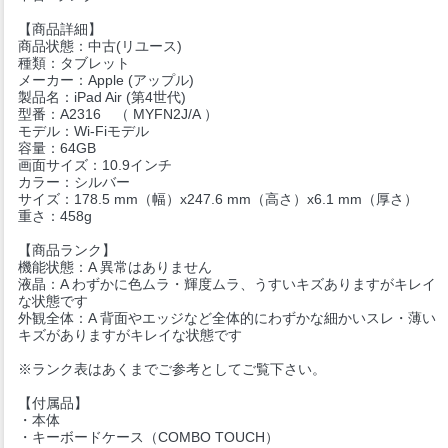
【商品詳細】
商品状態：中古(リユース)
種類：タブレット
メーカー：Apple (アップル)
製品名：iPad Air (第4世代)
型番：A2316 （ MYFN2J/A ）
モデル：Wi-Fiモデル
容量：64GB
画面サイズ：10.9インチ
カラー：シルバー
サイズ：178.5 mm（幅）x247.6 mm（高さ）x6.1 mm（厚さ）
重さ：458g
【商品ランク】
機能状態：A 異常はありません
液晶：A わずかに色ムラ・輝度ムラ、うすいキズありますがキレイ
な状態です
外観全体：A 背面やエッジなど全体的にわずかな細かいスレ・薄い
キズがありますがキレイな状態です
※ランク表はあくまでご参考としてご覧下さい。
【付属品】
・本体
・キーボードケース（COMBO TOUCH）