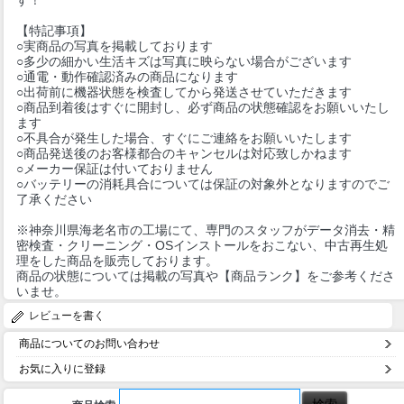
【特記事項】
○実商品の写真を掲載しております
○多少の細かい生活キズは写真に映らない場合がございます
○通電・動作確認済みの商品になります
○出荷前に機器状態を検査してから発送させていただきます
○商品到着後はすぐに開封し、必ず商品の状態確認をお願いいたし
ます
○不具合が発生した場合、すぐにご連絡をお願いいたします
○商品発送後のお客様都合のキャンセルは対応致しかねます
○メーカー保証は付いておりません
○バッテリーの消耗具合については保証の対象外となりますのでご
了承ください
※神奈川県海老名市の工場にて、専門のスタッフがデータ消去・精
密検査・クリーニング・OSインストールをおこない、中古再生処
理をした商品を販売しております。
商品の状態については掲載の写真や【商品ランク】をご参考くださ
いませ。
レビューを書く
商品についてのお問い合わせ
お気に入りに登録