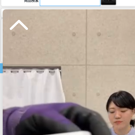
商品検索
ホーム
マイページ
カート
ログイン
メルマガ申込/停止
特定商取引法に基づく表示
送料とお支払い方法について
個人情報の取扱いについて
家電商品
テレビ
テレビ・周辺機器
電子レンジ
炊飯器
照明器具
洗濯機
空気清浄機
美容家電
掃除機
ホットプレート
コーヒーメーカー