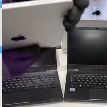
中古パソコン・モバイル商品
店長おすすめ
セール
中古ノートパソコン
中古デスクトップパソコン
中古スマートフォン
アクセサリー類
中古タブレット
中古モニター・周辺機器
価格帯で選ぶ
～9,999円
10,000円～19,999円
20,000円～29,999円
30,000円～
ホーム
マイページ
カート
メルマガ申込/停止
特定商取引法に基づく表示
送料とお支払い方法について
個人情報の取扱いについて