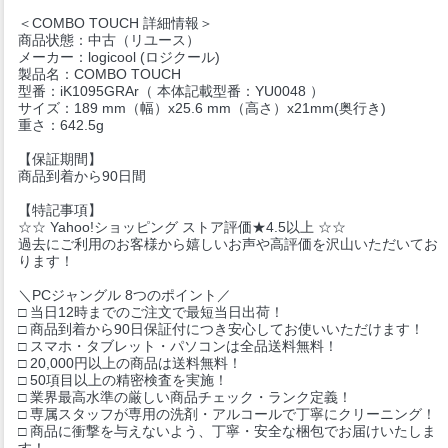
＜COMBO TOUCH 詳細情報＞
商品状態：中古（リユース）
メーカー：logicool (ロジクール)
製品名：COMBO TOUCH
型番：iK1095GRAr（ 本体記載型番：YU0048 ）
サイズ：189 mm（幅）x25.6 mm（高さ）x21mm(奥行き)
重さ：642.5g
【保証期間】
商品到着から90日間
【特記事項】
☆☆ Yahoo!ショッピング ストア評価★4.5以上 ☆☆
過去にご利用のお客様から嬉しいお声や高評価を沢山いただいてお
ります！
＼PCジャングル 8つのポイント／
□ 当日12時までのご注文で最短当日出荷！
□ 商品到着から90日保証付につき安心してお使いいただけます！
□ スマホ・タブレット・パソコンは全品送料無料！
□ 20,000円以上の商品は送料無料！
□ 50項目以上の精密検査を実施！
□ 業界最高水準の厳しい商品チェック・ランク定義！
□ 専属スタッフが専用の洗剤・アルコールで丁寧にクリーニング！
□ 商品に衝撃を与えないよう、丁寧・安全な梱包でお届けいたしま
す！