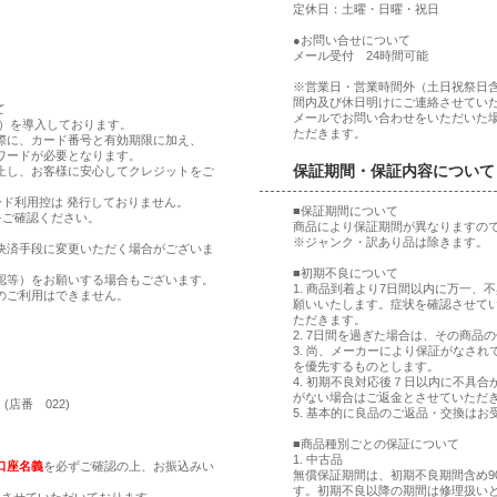
定休日：土曜・日曜・祝日
●お問い合せについて
メール受付 24時間可能
※営業日・営業時間外（土日祝祭日
間内及び休日明けにご連絡させてい
て
メールでお問い合わせをいただいた
ア）を導入しております。
ただきます。
際に、カード番号と有効期限に加え、
ワードが必要となります。
保証期間・保証内容について
止し、お客様に安心してクレジットをご
ド利用控は 発行しておりません。
■保証期間について
をご確認ください。
商品により保証期間が異なりますの
※ジャンク・訳あり品は除きます。
決済手段に変更いただく場合がございま
■初期不良について
認等）をお願いする場合もございます。
1. 商品到着より7日間以内に万一
のご利用はできません。
願いいたします。症状を確認させて
ただきます。
2. 7日間を過ぎた場合は、その商
。
3. 尚、メーカーにより保証がなさ
。
を優先するものとします。
4. 初期不良対応後７日以内に不具
がない場合はご返金とさせていただ
(店番 022)
5. 基本的に良品のご返品・交換はお
■商品種別ごとの保証について
1. 中古品
口座名義
を必ずご確認の上、お振込みい
無償保証期間は、初期不良期間含め9
す。初期不良以降の期間は修理扱い
とさせていただいております