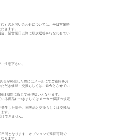
含む）のお問い合わせについては、平日営業時
ただきます。
場合、翌営業日以降に順次返答を行なわせてい
でご注意下さい。
、不具合が発生した際にはメールにてご連絡をお
いただき修理・交換もしくはご返金とさせてい
品の保証期間に応じて修理扱いとなります。
れている商品につきましてはメーカー保証の規定
合が発生した場合、同等品と交換もしくは交換品
きます。
受けできません。
0日間となります。オプションで延長可能で
となります。