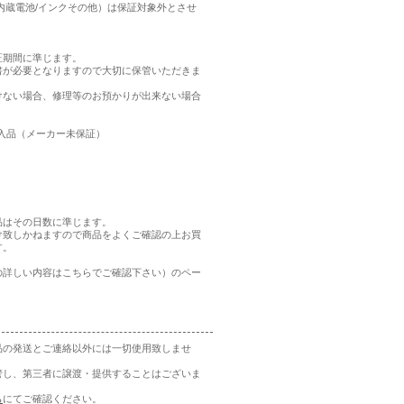
内蔵電池/インクその他）は保証対象外とさせ
証期間に準じます。
書が必要となりますので大切に保管いただきま
けない場合、修理等のお預かりが出来ない場合
輸入品（メーカー未保証）
品はその日数に準じます。
け致しかねますので商品をよくご確認の上お買
す。
の詳しい内容はこちらでご確認下さい）のペー
品の発送とご連絡以外には一切使用致しませ
管し、第三者に譲渡・提供することはございま
ら
にてご確認ください。