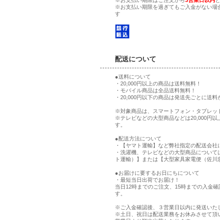
※お支払い期限を過ぎてもご入金がない場
す
配送について
●送料について
・20,000円以上の商品は送料無料！
・モバイル商品は全品送料無料！
・20,000円以下の商品は発送先ごとに送
※対象商品は、スマートフォン・タブレッ
※テレビなどの大型商品などは20,000円
す。
●配送方法について
・【ヤマト運輸】など弊社指定の配送会社
・洗濯機、テレビなどの大型商品について
ト運輸）】または【大型家具家電便（佐川
●お届けに要するお日にちについて
・最短当日出荷でお届け！
当日12時までのご注文、15時までの入金
す。
※ご入金確認後、３営業日以内に発送いた
※土日、祝日は配送業務をお休みさせて頂