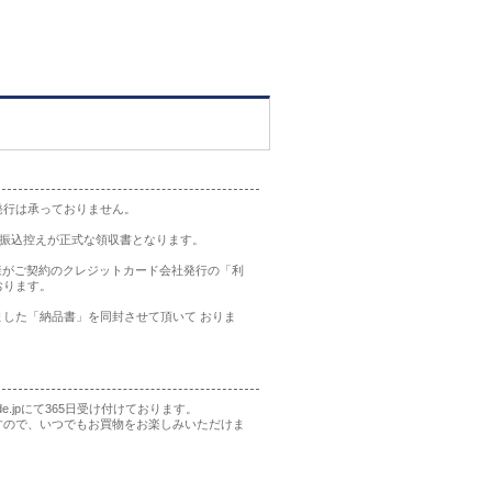
発行は承っておりません。
の振込控えが正式な領収書となります。
様がご契約のクレジットカード会社発行の「利
おります。
した「納品書」を同封させて頂いて おりま
rade.jpにて365日受け付けております。
すので、いつでもお買物をお楽しみいただけま