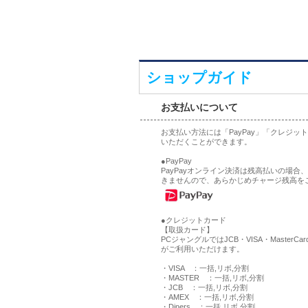
ショップガイド
お支払いについて
お支払い方法には「PayPay」「クレジ
いただくことができます。
●PayPay
PayPayオンライン決済は残高払いの場
きませんので、あらかじめチャージ残高を
●クレジットカード
【取扱カード】
PCジャングルではJCB・VISA・MasterCa
がご利用いただけます。
・VISA ：一括,リボ,分割
・MASTER ：一括,リボ,分割
・JCB ：一括,リボ,分割
・AMEX ：一括,リボ,分割
・Diners ：一括,リボ,分割