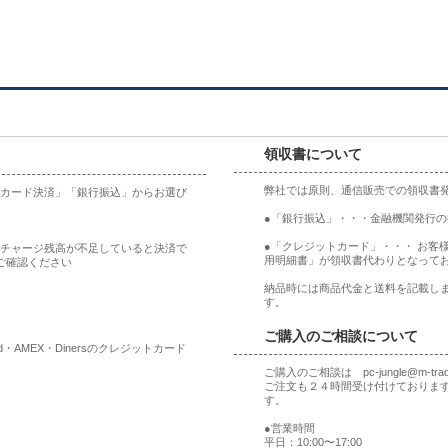
領収書について
弊社では原則、通信販売での領収書
ットカード決済」「銀行振込」からお選び
●「銀行振込」・・・金融機関発行
●「クレジットカード」・・・ お客
合、チャージ残高が不足していると決済で
用明細書」が領収書代わりとなって
ご確認ください
納品時には商品代金と送料を記載しま
す。
ご購入のご相談について
rd・AMEX・Dinersのクレジットカード
ご購入のご相談は pc-jungle@m-t
ご注文も２４時間受け付けておりま
す。
●営業時間
平日：10:00〜17:00