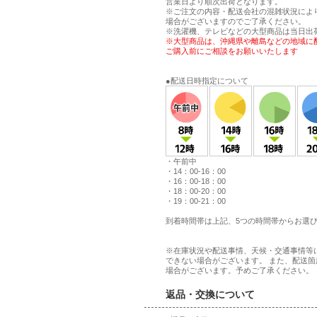
営業日より順次出荷となります。
※ご注文の内容・配送会社の混雑状況によ
場合がございますのでご了承ください。
※洗濯機、テレビなどの大型商品は当日出
※大型商品は、沖縄県や離島などの地域に
ご購入前にご相談をお願いいたします
●配送日時指定について
・午前中
・14：00-16：00
・16：00-18：00
・18：00-20：00
・19：00-21：00
到着時間帯は上記、5つの時間帯からお選
※在庫状況や配送事情、天候・交通事情等
できない場合がございます。 また、配送
場合がございます。予めご了承ください。
返品・交換について