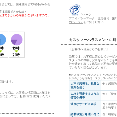
りましては、発送開始まで時間がかかる
荷は対応できかねます
Pマーク
配送できかねる場合がございますので、
プライバシーマーク 認定番号 第210
のページ」
をご覧ください。
カスタマーハラスメントに対
【お客様へ当店からのお願い】
当店では、お客様に安心してサービ
スタッフの尊厳と安全を守ることも
社会通念を著しく逸脱する不当な要
ていただく場合がございます。
■カスタマーハラスメントとみなさ
以下のような行為は、スタッフへのハラ
び頂けます。
大声で怒鳴る、乱暴な
例：感情的
言葉を使う
によっては、お客様の指定日にお届けを
人格を否定するような
例：「使え
箇所によっては、お届けに日数をいただく
発言や侮辱
過度なサービス要求
例：常識の
応を強要す
謝罪や処分を理不尽に
例：明確な