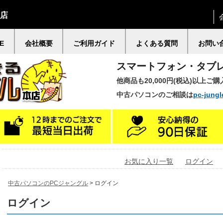
門店
E
会社概要
ご利用ガイド
よくある質問
お問い
スマートフォン・タブ
他商品も20,000円(税込)以上ご
中古パソコンのご相談は
pc-jungl
お気に入り一覧
ログイン
中古パソコンのPCジャングル
> ログイン
ログイン