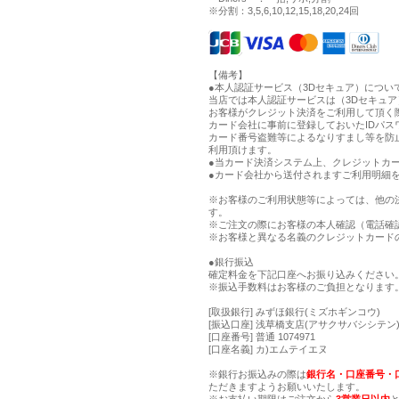
※分割：3,5,6,10,12,15,18,20,24回
【備考】
●本人認証サービス（3Dセキュア）につい
当店では本人認証サービスは（3Dセキュ
お客様がクレジット決済をご利用して頂く
カード会社に事前に登録しておいたIDパス
カード番号盗難等によるなりすまし等を防
利用頂けます。
●当カード決済システム上、クレジットカー
●カード会社から送付されますご利用明細
※お客様のご利用状態等によっては、他の
す。
※ご注文の際にお客様の本人確認（電話確
※お客様と異なる名義のクレジットカード
●銀行振込
確定料金を下記口座へお振り込みください
※振込手数料はお客様のご負担となります
[取扱銀行] みずほ銀行(ミズホギンコウ)
[振込口座] 浅草橋支店(アサクサバシシテン) 
[口座番号] 普通 1074971
[口座名義] カ)エムテイエヌ
※銀行お振込みの際は
銀行名・口座番号・
ただきますようお願いいたします。
※お支払い期限はご注文から
3営業日以内