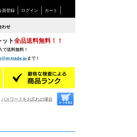
会員登録
ログイン
カート
合わせ
レット
全品送料無料！！
購入で送料無料！
e@m-trade.jp
まで！
パスワードをお忘れの場合