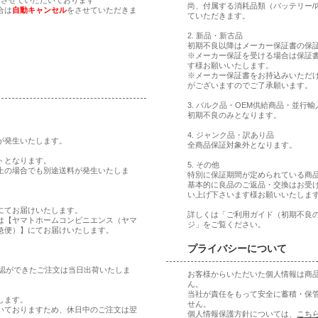
尚、付属する消耗品類（バッテリー/
合は
自動キャンセル
をさせていただきま
ていただきます。
2. 新品・新古品
初期不良以降はメーカー保証書の保
※メーカー保証を受ける場合は保証
す様お願いいたします。
※メーカー保証書をお持込みいただ
がございますのでご了承願います。
3. バルク品・OEM供給商品・並行
初期不良のみとなります。
4. ジャンク品・訳あり品
料が発生いたします。
全商品保証対象外となります。
トとなります。
5. その他
以上の場合でも別途送料が発生いたしま
特別に保証期間が定められている商
基本的に良品のご返品・交換はお受
い上げ下さいます様お願いいたしま
にてお届けいたします。
詳しくは「ご利用ガイド（初期不良
は【ヤマトホームコンビニエンス（ヤマ
ジ」をご覧ください。
急便）】にてお届けいたします。
プライバシーについて
確認ができたご注文は当日出荷いたしま
お客様からいただいた個人情報は商
ん。
当社が責任をもって安全に蓄積・保
します。
せん。
いておりますため、休日中のご注文は翌
個人情報保護方針については、
こち