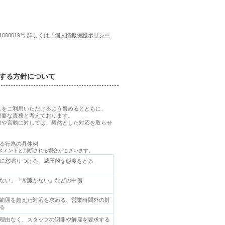
00019号 詳しくは
「個人情報保護ポリシー
する方針について
スをご利用いただけるよう努めるとともに、
重要な責務と考えております。
求や言動に対しては、毅然とした対応を取らせ
れる行為の具体例
スメントと判断される場合がございます。
に怒鳴りつける、威圧的な態度をとる
ない」「常識がない」などの中傷
範囲を超えた対応を求める、営業時間外の対
る
理由なく、スタッフの謝罪や解雇を要求する