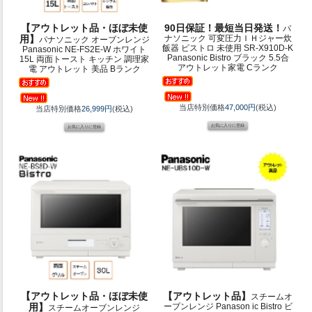
【アウトレット品・ほぼ未使
90日保証！最短当日発送！
パ
用】
ナソニック 可変圧力ＩＨジャー炊
パナソニック オーブンレンジ
飯器 ビストロ 未使用 SR-X910D-K
Panasonic NE-FS2E-W ホワイト
Panasonic Bistro ブラック 5.5合
15L 両面トースト キッチン 調理家
アウトレット家電 Cランク
電 アウトレット 美品 Bランク
当店特別価格
47,000円
(税込)
当店特別価格
26,999円
(税込)
【アウトレット品・ほぼ未使
【アウトレット品】
スチームオ
用】
ーブンレンジ Panason ic Bistro ビ
スチームオーブンレンジ