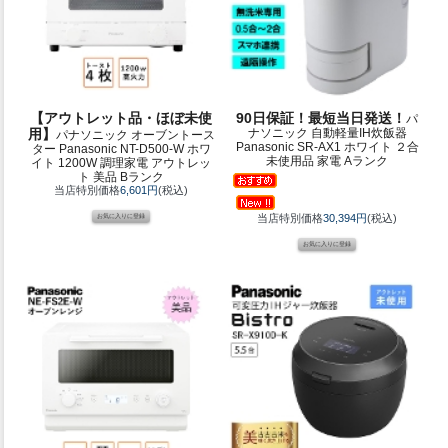
【アウトレット品・ほぼ未使
90日保証！最短当日発送！
パ
用】
ナソニック 自動軽量IH炊飯器
パナソニック オーブントース
Panasonic SR-AX1 ホワイト ２合
ター Panasonic NT-D500-W ホワ
未使用品 家電 Aランク
イト 1200W 調理家電 アウトレッ
ト 美品 Bランク
当店特別価格
6,601円
(税込)
当店特別価格
30,394円
(税込)