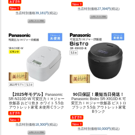
当店特別価格
27,394円
(税込)
当店特別価格
39,181円
(税込)
【2025年モデル】
90日保証！最短当日発送！
Panasonic
SR-N310D-W 可変圧力ＩＨジャー
Panasonic Bistro SR-X910D-K 可
炊飯器 おどり炊き ホワイト 5.5合
変圧力ＩＨジャー炊飯器 ビストロ
アウトレット家電 未使用 Cランク
ブラック 5.5合 アウトレット家電
Bランク
当店特別価格
18,300円
(税込)
当店特別価格
50,000円
(税込)