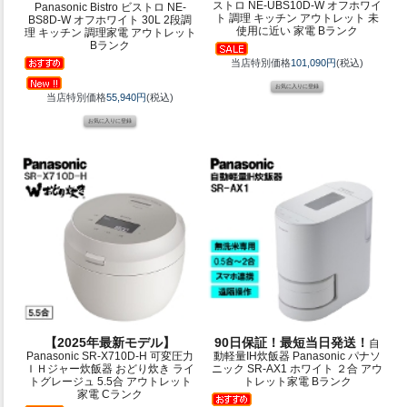
ストロ NE-UBS10D-W オフホワイ
Panasonic Bistro ビストロ NE-
ト 調理 キッチン アウトレット 未
BS8D-W オフホワイト 30L 2段調
使用に近い 家電 Bランク
理 キッチン 調理家電 アウトレット
Bランク
当店特別価格
101,090円
(税込)
当店特別価格
55,940円
(税込)
【2025年最新モデル】
90日保証！最短当日発送！
自
Panasonic SR-X710D-H 可変圧力
動軽量IH炊飯器 Panasonic パナソ
ＩＨジャー炊飯器 おどり炊き ライ
ニック SR-AX1 ホワイト ２合 アウ
トグレージュ 5.5合 アウトレット
トレット家電 Bランク
家電 Cランク