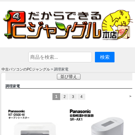
中古パソコンのPCジャングル
> 調理家電
並び替え
調理家電
1
>
2
3
4