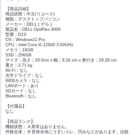
【商品詳細】
商品状態：中古(リユース)
種類：デスクトップパソコン
メーカー：DELL ( デル )
製品名：DELL OptiPlex 3000
型番：D1S
OS：Windows11 Pro
CPU：Intel Core i5-12500 3.00GHz
メモリ：16GB
SSD：256GB
サイズ：高さ：29.0cm x 幅：9.26 cm x 奥行き：29.28 cm
重さ：3.71 kg
Wi-Fi：なし
光学ドライブ：なし
WEBカメラ：なし
LANポート：あり
SDカード：なし
Bluetooth：なし
【付属品】
なし
【商品ランク】
機能状態： A 異常はありません。
外観全体： B 筐体全体にうすいスレ、凹みなどがあります。比較