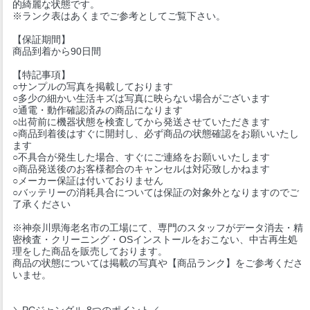
的綺麗な状態です。
※ランク表はあくまでご参考としてご覧下さい。
【保証期間】
商品到着から90日間
【特記事項】
○サンプルの写真を掲載しております
○多少の細かい生活キズは写真に映らない場合がございます
○通電・動作確認済みの商品になります
○出荷前に機器状態を検査してから発送させていただきます
○商品到着後はすぐに開封し、必ず商品の状態確認をお願いいたし
ます
○不具合が発生した場合、すぐにご連絡をお願いいたします
○商品発送後のお客様都合のキャンセルは対応致しかねます
○メーカー保証は付いておりません
○バッテリーの消耗具合については保証の対象外となりますのでご
了承ください
※神奈川県海老名市の工場にて、専門のスタッフがデータ消去・精
密検査・クリーニング・OSインストールをおこない、中古再生処
理をした商品を販売しております。
商品の状態については掲載の写真や【商品ランク】をご参考くださ
いませ。
＼PCジャングル 8つのポイント／