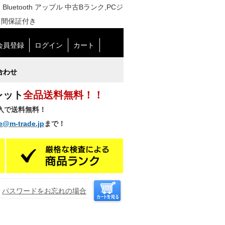
ヤレス Bluetooth アップル 中古Bランク,PCジ
日間保証付き
会員登録
ログイン
カート
合わせ
レット
全品送料無料！！
購入で送料無料！
e@m-trade.jp
まで！
パスワードをお忘れの場合