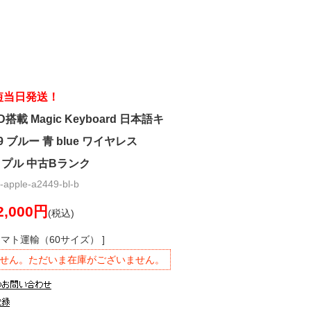
短当日発送！
 ID搭載 Magic Keyboard 日本語キ
2449 ブルー 青 blue ワイヤレス
 アップル 中古Bランク
pple-a2449-bl-b
2,000円
(税込)
ヤマト運輸（60サイズ） ]
せん。ただいま在庫がございません。