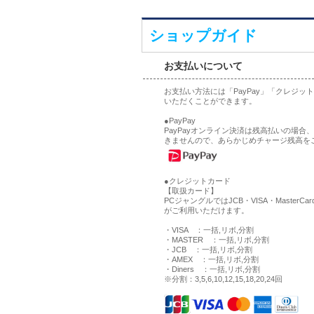
ショップガイド
お支払いについて
お支払い方法には「PayPay」「クレジ
いただくことができます。
●PayPay
PayPayオンライン決済は残高払いの場
きませんので、あらかじめチャージ残高を
●クレジットカード
【取扱カード】
PCジャングルではJCB・VISA・MasterCa
がご利用いただけます。
・VISA ：一括,リボ,分割
・MASTER ：一括,リボ,分割
・JCB ：一括,リボ,分割
・AMEX ：一括,リボ,分割
・Diners ：一括,リボ,分割
※分割：3,5,6,10,12,15,18,20,24回