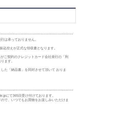
発行は承っておりません。
の振込控えが正式な領収書となります。
様がご契約のクレジットカード会社発行の「利
おります。
した「納品書」を同封させて頂いて おりま
rade.jpにて365日受け付けております。
すので、いつでもお買物をお楽しみいただけま