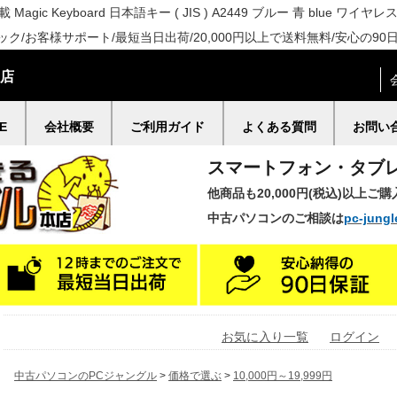
ID搭載 Magic Keyboard 日本語キー ( JIS ) A2449 ブルー 青 blue ワイ
/お客様サポート/最短当日出荷/20,000円以上で送料無料/安心の90
門店
E
会社概要
ご利用ガイド
よくある質問
お問い
スマートフォン・タブ
他商品も20,000円(税込)以上ご
中古パソコンのご相談は
pc-jungl
お気に入り一覧
ログイン
中古パソコンのPCジャングル
>
価格で選ぶ
>
10,000円～19,999円