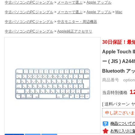
中古パソコンのPCジャングル
>
メーカーで選ぶ
>
Apple アップル
中古パソコンのPCジャングル
>
メーカーで選ぶ
>
Apple アップル
>
Mac
中古パソコンのPCジャングル
>
中古モニター・周辺機器
中古パソコンのPCジャングル
>
Apple純正アクセサリ
30日保証！最
Apple Touch
ー ( JIS ) A
Bluetooth
商品番号 option-a
1
当店特別価格
[ 送料パターン 
申し訳ございま