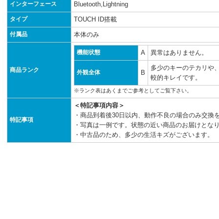
インターフェース
Bluetooth,Lightning
タイプ
TOUCH ID搭載
付属品
本体のみ
機能状態
A
異常はありません。
多少のキーのテカリや
商品ランク
外観全体
B
較的キレイです。
※ランク表はあくまでご参考としてご覧下さい。
＜特記事項内容＞
・商品到着後30日以内、動作不良の場合のみ交換
特記事項
・写真は一例です。状態の近い商品のお届けとな
・中古品のため、多少の生活キズがございます。