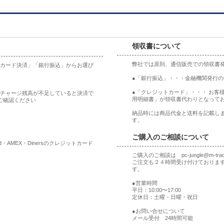
領収書について
弊社では原則、通信販売での領収書
ットカード決済」「銀行振込」からお選び
●「銀行振込」・・・金融機関発行
●「クレジットカード」・・・ お客
合、チャージ残高が不足していると決済で
用明細書」が領収書代わりとなって
ご確認ください
納品時には商品代金と送料を記載しま
す。
ご購入のご相談について
rd・AMEX・Dinersのクレジットカード
ご購入のご相談は pc-jungle@m-t
ご注文も２４時間受け付けておりま
す。
●営業時間
平日：10:00〜17:00
定休日：土曜・日曜・祝日
●お問い合せについて
メール受付 24時間可能