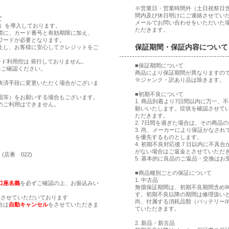
※営業日・営業時間外（土日祝祭日
間内及び休日明けにご連絡させてい
て
メールでお問い合わせをいただいた
ア）を導入しております。
ただきます。
際に、カード番号と有効期限に加え、
ワードが必要となります。
保証期間・保証内容について
止し、お客様に安心してクレジットをご
ド利用控は 発行しておりません。
■保証期間について
をご確認ください。
商品により保証期間が異なりますの
※ジャンク・訳あり品は除きます。
決済手段に変更いただく場合がございま
■初期不良について
認等）をお願いする場合もございます。
1. 商品到着より7日間以内に万一
のご利用はできません。
願いいたします。症状を確認させて
ただきます。
2. 7日間を過ぎた場合は、その商
。
3. 尚、メーカーにより保証がなさ
。
を優先するものとします。
4. 初期不良対応後７日以内に不具
がない場合はご返金とさせていただ
(店番 022)
5. 基本的に良品のご返品・交換はお
■商品種別ごとの保証について
1. 中古品
口座名義
を必ずご確認の上、お振込みい
無償保証期間は、初期不良期間含め9
す。初期不良以降の期間は修理扱い
とさせていただいております
尚、付属する消耗品類（バッテリー/
合は
自動キャンセル
をさせていただきま
ていただきます。
2. 新品・新古品