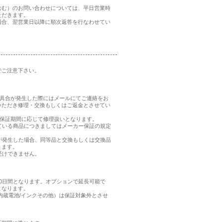
含む）のお問い合わせについては、平日営業時
ただきます。
場合、翌営業日以降に順次返答を行なわせてい
でご注意下さい。
、不具合が発生した際にはメールにてご連絡をお
いただき修理・交換もしくはご返金とさせてい
品の保証期間に応じて修理扱いとなります。
れている商品につきましてはメーカー保証の規定
合が発生した場合、同等品と交換もしくは交換品
きます。
受けできません。
0日間となります。オプションで延長可能で
となります。
内蔵電池/インクその他）は保証対象外とさせ