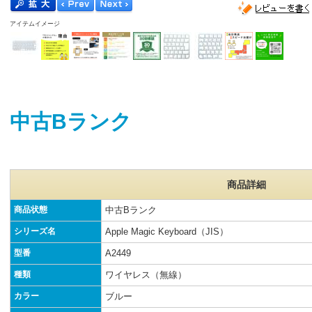
アイテムイメージ
中古Bランク
商品詳細
商品状態
中古Bランク
シリーズ名
Apple Magic Keyboard（JIS）
型番
A2449
種類
ワイヤレス（無線）
カラー
ブルー