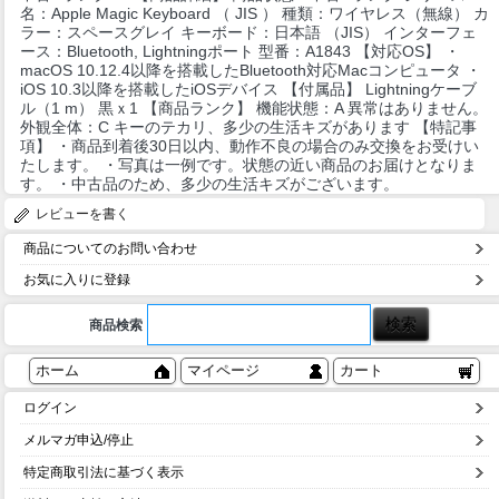
名：Apple Magic Keyboard （ JIS ） 種類：ワイヤレス（無線） カ
ラー：スペースグレイ キーボード：日本語 （JIS） インターフェ
ース：Bluetooth, Lightningポート 型番：A1843 【対応OS】 ・
macOS 10.12.4以降を搭載したBluetooth対応Macコンピュータ ・
iOS 10.3以降を搭載したiOSデバイス 【付属品】 Lightningケーブ
ル（1 m） 黒ｘ1 【商品ランク】 機能状態：A 異常はありません。
外観全体：C キーのテカリ、多少の生活キズがあります 【特記事
項】 ・商品到着後30日以内、動作不良の場合のみ交換をお受けい
たします。 ・写真は一例です。状態の近い商品のお届けとなりま
す。 ・中古品のため、多少の生活キズがございます。
レビューを書く
商品についてのお問い合わせ
お気に入りに登録
商品検索
ホーム
マイページ
カート
ログイン
メルマガ申込/停止
特定商取引法に基づく表示