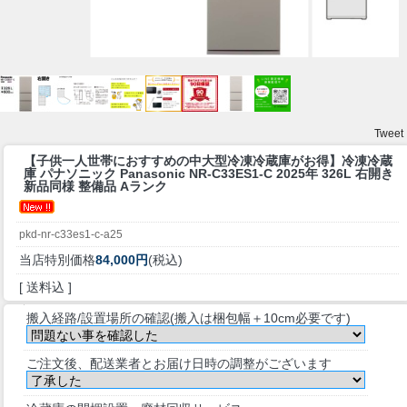
Tweet
【子供一人世帯におすすめの中大型冷凍冷蔵庫がお得】
冷凍冷蔵
庫 パナソニック Panasonic NR-C33ES1-C 2025年 326L 右開き
新品同様 整備品 Aランク
pkd-nr-c33es1-c-a25
当店特別価格
84,000円
(税込)
[ 送料込 ]
搬入経路/設置場所の確認(搬入は梱包幅＋10cm必要です)
ご注文後、配送業者とお届け日時の調整がございます