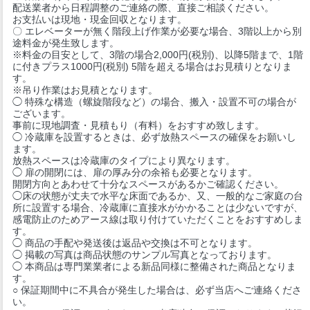
配送業者から日程調整のご連絡の際、直接ご相談ください。
お支払いは現地・現金回収となります。
〇 エレベーターが無く階段上げ作業が必要な場合、3階以上から別
途料金が発生致します。
※料金の目安として、3階の場合2,000円(税別)、以降5階まで、1階
に付きプラス1000円(税別) 5階を超える場合はお見積りとなりま
す。
※吊り作業はお見積となります。
◯ 特殊な構造（螺旋階段など）の場合、搬入・設置不可の場合が
ございます。
事前に現地調査・見積もり（有料）をおすすめ致します。
◯ 冷蔵庫を設置するときは、必ず放熱スペースの確保をお願いし
ます。
放熱スペースは冷蔵庫のタイプにより異なります。
◯ 扉の開閉には、扉の厚み分の余裕も必要となります。
開閉方向とあわせて十分なスペースがあるかご確認ください。
◯床の状態が丈夫で水平な床面であるか、又、一般的なご家庭の台
所に設置する場合、冷蔵庫に直接水がかかることは少ないですが、
感電防止のためアース線は取り付けていただくことをおすすめしま
す。
◯ 商品の手配や発送後は返品や交換は不可となります。
◯ 掲載の写真は商品状態のサンプル写真となっております。
◯ 本商品は専門業業者による新品同様に整備された商品となりま
す。
○ 保証期間中に不具合が発生した場合は、必ず当店へご連絡くださ
い。