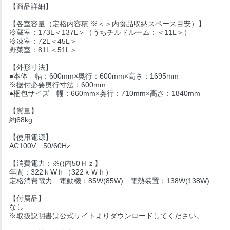
【商品詳細】
【各室容量（定格内容積 ※＜＞内食品収納スペース目安）】
冷蔵室：173L＜137L＞（うちチルドルーム：＜11L＞）
冷凍室：72L＜45L＞
野菜室：81L＜51L＞
【外形寸法】
●本体 幅：600mm×奥行：600mm×高さ：1695mm
※据付必要奥行寸法：600mm
●梱包サイズ 幅：660mm×奥行：710mm×高さ：1840mm
【質量】
約68kg
【使用電源】
AC100V 50/60Hz
【消費電力：※()内50Ｈｚ】
年間：322ｋWｈ（322ｋＷｈ）
定格消費電力 電動機：85W(85W) 電熱装置：138W(138W)
【付属品】
なし
※取扱説明書は公式サイトよりダウンロードしてください。