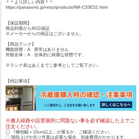
＊＊より詳しい内容＊＊
https://panasonic.jp/reizo/products/NR-C33ES1.html
【保証期間】
商品到着から90日保証
※メーカーからの保証はございません。
【商品ランク】
機能状態：A 異常はありません
外観全体：A 全体的に綺麗な状態です。
※ランク表はあくまでご参考としてご覧下さい。
【特記事項】
※搬入経路や設置個所に問題ない事を必ず確認した上でご
注文ください。
◯ 「梱包幅＋10cm以上」が通るか、ご確認ください。
〇 階段上げや吊り作業は必要な場合、別途費用がかかります。