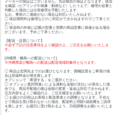
メーカーの保証はございません。当店独自の保証となります。状況
を確認（ヒアリングや画像・動画など）したうえで、修理が必要と
判断した場合には出張修理を手配いたします。
なお、事前のご連絡がない場合は対応いたしかねます。
◯ 保証期間外は修理などのご対応ができかねますのでご了承くだ
さい。
◯ 発送時の外箱に記載の型番と実際の商品型番に相違がある場合
がございます。予めご了承ください。
【配送・設置について】
※必ず下記の注意事項をよく確認の上、ご注文をお願いいたしま
す。
[沖縄県・離島への配送について]
※沖縄県及び離島への配送は配送地域対象外となります。
◯ 商品は玄関先までのお運びとなります。開梱設置をご希望の場
合は別途料金が発生致します。
オプションで「希望する」をご選択ください。
◯ オプション選択間違いによる過剰な金額の支払いが発生した場
合でも、商品手配後の後は金額の変更・返金は対応できかねます。
注文内容をよくご確認の上、ご注文確定をお願いいたします
◯ お届けの日程はお客様と配送業者との調整となります。不在な
どで商品を受け取れなかった場合、配送料と同額+諸経費をご請求
を致します。お届日に受け取れるよう、日程調整をお願いいたしま
す。