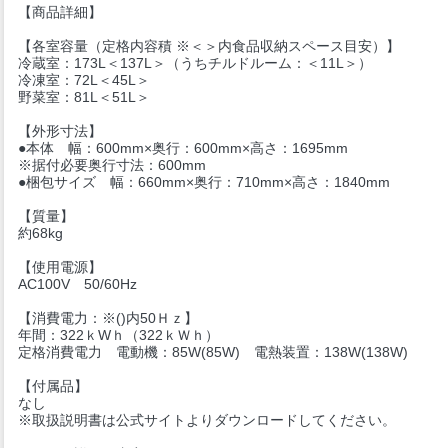
【商品詳細】
【各室容量（定格内容積 ※＜＞内食品収納スペース目安）】
冷蔵室：173L＜137L＞（うちチルドルーム：＜11L＞）
冷凍室：72L＜45L＞
野菜室：81L＜51L＞
【外形寸法】
●本体 幅：600mm×奥行：600mm×高さ：1695mm
※据付必要奥行寸法：600mm
●梱包サイズ 幅：660mm×奥行：710mm×高さ：1840mm
【質量】
約68kg
【使用電源】
AC100V 50/60Hz
【消費電力：※()内50Ｈｚ】
年間：322ｋWｈ（322ｋＷｈ）
定格消費電力 電動機：85W(85W) 電熱装置：138W(138W)
【付属品】
なし
※取扱説明書は公式サイトよりダウンロードしてください。