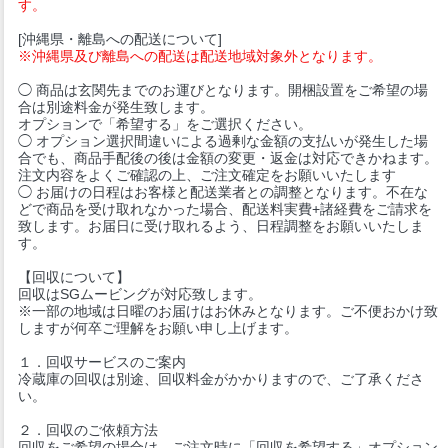
す。
[沖縄県・離島への配送について]
※沖縄県及び離島への配送は配送地域対象外となります。
◯ 商品は玄関先までのお運びとなります。開梱設置をご希望の場
合は別途料金が発生致します。
オプションで「希望する」をご選択ください。
◯ オプション選択間違いによる過剰な金額の支払いが発生した場
合でも、商品手配後の後は金額の変更・返金は対応できかねます。
注文内容をよくご確認の上、ご注文確定をお願いいたします
◯ お届けの日程はお客様と配送業者との調整となります。不在な
どで商品を受け取れなかった場合、配送料実費+諸経費をご請求を
致します。お届日に受け取れるよう、日程調整をお願いいたしま
す。
【回収について】
回収はSGムービングが対応致します。
※一部の地域は日曜のお届けはお休みとなります。ご不便おかけ致
しますが何卒ご理解をお願い申し上げます。
１．回収サービスのご案内
冷蔵庫の回収は別途、回収料金がかかりますので、ご了承くださ
い。
２．回収のご依頼方法
回収をご希望の場合は、ご注文時に「回収を希望する」オプション