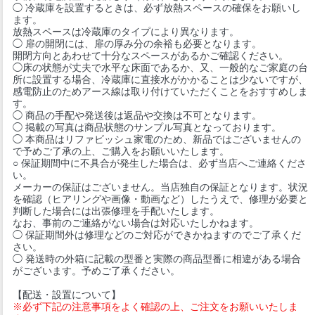
◯ 冷蔵庫を設置するときは、必ず放熱スペースの確保をお願いし
ます。
放熱スペースは冷蔵庫のタイプにより異なります。
◯ 扉の開閉には、扉の厚み分の余裕も必要となります。
開閉方向とあわせて十分なスペースがあるかご確認ください。
◯床の状態が丈夫で水平な床面であるか、又、一般的なご家庭の台
所に設置する場合、冷蔵庫に直接水がかかることは少ないですが、
感電防止のためアース線は取り付けていただくことをおすすめしま
す。
◯ 商品の手配や発送後は返品や交換は不可となります。
◯ 掲載の写真は商品状態のサンプル写真となっております。
◯ 本商品はリファビッシュ家電のため、新品ではございませんの
で予めご了承の上、ご購入をお願いいたします。
○ 保証期間中に不具合が発生した場合は、必ず当店へご連絡くださ
い。
メーカーの保証はございません。当店独自の保証となります。状況
を確認（ヒアリングや画像・動画など）したうえで、修理が必要と
判断した場合には出張修理を手配いたします。
なお、事前のご連絡がない場合は対応いたしかねます。
◯ 保証期間外は修理などのご対応ができかねますのでご了承くだ
さい。
◯ 発送時の外箱に記載の型番と実際の商品型番に相違がある場合
がございます。予めご了承ください。
【配送・設置について】
※必ず下記の注意事項をよく確認の上、ご注文をお願いいたしま