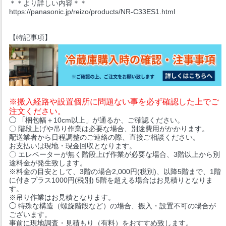
＊＊より詳しい内容＊＊
https://panasonic.jp/reizo/products/NR-C33ES1.html
【特記事項】
※搬入経路や設置個所に問題ない事を必ず確認した上でご
注文ください。
◯ 「梱包幅＋10cm以上」が通るか、ご確認ください。
〇 階段上げや吊り作業は必要な場合、別途費用がかかります。
配送業者から日程調整のご連絡の際、直接ご相談ください。
お支払いは現地・現金回収となります。
〇 エレベーターが無く階段上げ作業が必要な場合、3階以上から別
途料金が発生致します。
※料金の目安として、3階の場合2,000円(税別)、以降5階まで、1階
に付きプラス1000円(税別) 5階を超える場合はお見積りとなりま
す。
※吊り作業はお見積となります。
◯ 特殊な構造（螺旋階段など）の場合、搬入・設置不可の場合が
ございます。
事前に現地調査・見積もり（有料）をおすすめ致します。