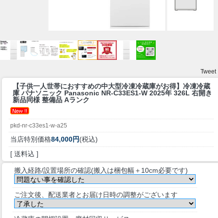
Tweet
【子供一人世帯におすすめの中大型冷凍冷蔵庫がお得】
冷凍冷蔵
庫 パナソニック Panasonic NR-C33ES1-W 2025年 326L 右開き
新品同様 整備品 Aランク
pkd-nr-c33es1-w-a25
当店特別価格
84,000円
(税込)
[ 送料込 ]
搬入経路/設置場所の確認(搬入は梱包幅＋10cm必要です)
ご注文後、配送業者とお届け日時の調整がございます