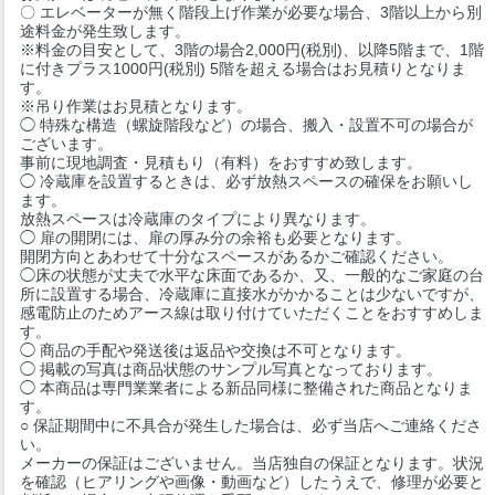
〇 エレベーターが無く階段上げ作業が必要な場合、3階以上から別
途料金が発生致します。
※料金の目安として、3階の場合2,000円(税別)、以降5階まで、1階
に付きプラス1000円(税別) 5階を超える場合はお見積りとなりま
す。
※吊り作業はお見積となります。
◯ 特殊な構造（螺旋階段など）の場合、搬入・設置不可の場合が
ございます。
事前に現地調査・見積もり（有料）をおすすめ致します。
◯ 冷蔵庫を設置するときは、必ず放熱スペースの確保をお願いし
ます。
放熱スペースは冷蔵庫のタイプにより異なります。
◯ 扉の開閉には、扉の厚み分の余裕も必要となります。
開閉方向とあわせて十分なスペースがあるかご確認ください。
◯床の状態が丈夫で水平な床面であるか、又、一般的なご家庭の台
所に設置する場合、冷蔵庫に直接水がかかることは少ないですが、
感電防止のためアース線は取り付けていただくことをおすすめしま
す。
◯ 商品の手配や発送後は返品や交換は不可となります。
◯ 掲載の写真は商品状態のサンプル写真となっております。
◯ 本商品は専門業業者による新品同様に整備された商品となりま
す。
○ 保証期間中に不具合が発生した場合は、必ず当店へご連絡くださ
い。
メーカーの保証はございません。当店独自の保証となります。状況
を確認（ヒアリングや画像・動画など）したうえで、修理が必要と