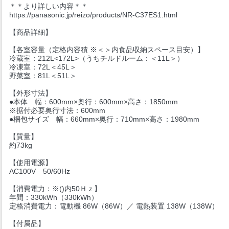
＊＊より詳しい内容＊＊
https://panasonic.jp/reizo/products/NR-C37ES1.html
【商品詳細】
【各室容量（定格内容積 ※＜＞内食品収納スペース目安）】
冷蔵室：212L<172L>（うちチルドルーム：＜11L＞）
冷凍室：72L＜45L＞
野菜室：81L＜51L＞
【外形寸法】
●本体 幅：600mm×奥行：600mm×高さ：1850mm
※据付必要奥行寸法：600mm
●梱包サイズ 幅：660mm×奥行：710mm×高さ：1980mm
【質量】
約73kg
【使用電源】
AC100V 50/60Hz
【消費電力：※()内50Ｈｚ】
年間：330kWh（330kWh）
定格消費電力：電動機 86W（86W）／ 電熱装置 138W（138W）
【付属品】