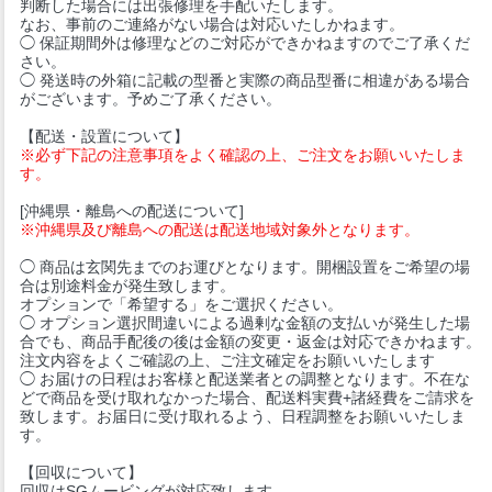
判断した場合には出張修理を手配いたします。
なお、事前のご連絡がない場合は対応いたしかねます。
◯ 保証期間外は修理などのご対応ができかねますのでご了承くだ
さい。
◯ 発送時の外箱に記載の型番と実際の商品型番に相違がある場合
がございます。予めご了承ください。
【配送・設置について】
※必ず下記の注意事項をよく確認の上、ご注文をお願いいたしま
す。
[沖縄県・離島への配送について]
※沖縄県及び離島への配送は配送地域対象外となります。
◯ 商品は玄関先までのお運びとなります。開梱設置をご希望の場
合は別途料金が発生致します。
オプションで「希望する」をご選択ください。
◯ オプション選択間違いによる過剰な金額の支払いが発生した場
合でも、商品手配後の後は金額の変更・返金は対応できかねます。
注文内容をよくご確認の上、ご注文確定をお願いいたします
◯ お届けの日程はお客様と配送業者との調整となります。不在な
どで商品を受け取れなかった場合、配送料実費+諸経費をご請求を
致します。お届日に受け取れるよう、日程調整をお願いいたしま
す。
【回収について】
回収はSGムービングが対応致します。