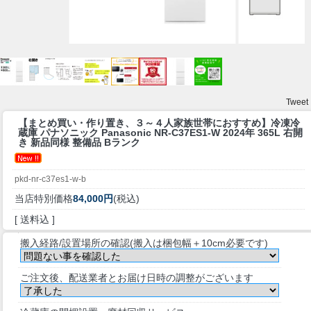
Tweet
【まとめ買い・作り置き、３～４人家族世帯におすすめ】
冷凍冷
蔵庫 パナソニック Panasonic NR-C37ES1-W 2024年 365L 右開
き 新品同様 整備品 Bランク
pkd-nr-c37es1-w-b
当店特別価格
84,000円
(税込)
[ 送料込 ]
搬入経路/設置場所の確認(搬入は梱包幅＋10cm必要です)
ご注文後、配送業者とお届け日時の調整がございます