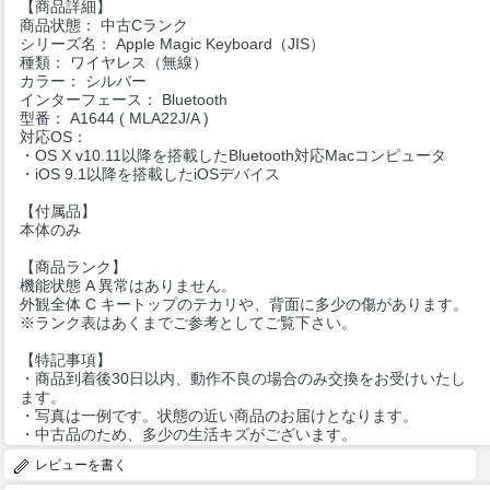
【商品詳細】
商品状態： 中古Cランク
シリーズ名： Apple Magic Keyboard（JIS）
種類： ワイヤレス（無線）
カラー： シルバー
インターフェース： Bluetooth
型番： A1644 ( MLA22J/A )
対応OS：
・OS X v10.11以降を搭載したBluetooth対応Macコンピュータ
・iOS 9.1以降を搭載したiOSデバイス
【付属品】
本体のみ
【商品ランク】
機能状態 A 異常はありません。
外観全体 C キートップのテカリや、背面に多少の傷があります。
※ランク表はあくまでご参考としてご覧下さい。
【特記事項】
・商品到着後30日以内、動作不良の場合のみ交換をお受けいたし
ます。
・写真は一例です。状態の近い商品のお届けとなります。
・中古品のため、多少の生活キズがございます。
レビューを書く