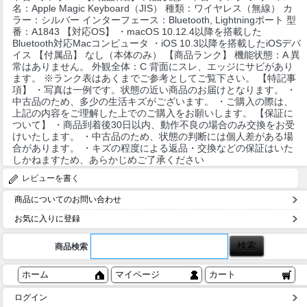
名：Apple Magic Keyboard（JIS） 種類：ワイヤレス（無線） カ
ラー：シルバー インターフェース：Bluetooth, Lightningポート 型
番：A1843 【対応OS】 ・macOS 10.12.4以降を搭載した
Bluetooth対応Macコンピュータ ・iOS 10.3以降を搭載したiOSデバ
イス 【付属品】 なし（本体のみ） 【商品ランク】 機能状態：A 異
常はありません。 外観全体：C 背面にスレ、エッジにサビがあり
ます。 ※ランク表はあくまでご参考としてご覧下さい。 【特記事
項】 ・写真は一例です。状態の近い商品のお届けとなります。 ・
中古品のため、多少の生活キズがございます。 ・ご購入の際は、
上記の内容をご理解した上でのご購入をお願いします。 【保証に
ついて】 ・商品到着後30日以内、動作不良の場合のみ交換をお受
けいたします。 ・中古品のため、状態の判断には個人差がある場
合があります。 ・キズの程度による返品・交換などの保証はいた
しかねますため、あらかじめご了承ください
レビューを書く
商品についてのお問い合わせ
お気に入りに登録
商品検索
ホーム
マイページ
カート
ログイン