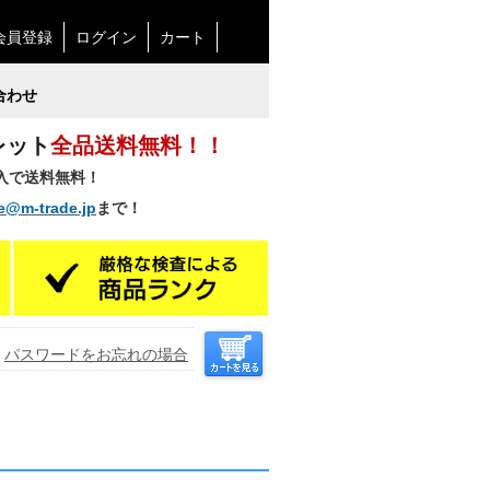
会員登録
ログイン
カート
合わせ
レット
全品送料無料！！
購入で送料無料！
e@m-trade.jp
まで！
パスワードをお忘れの場合