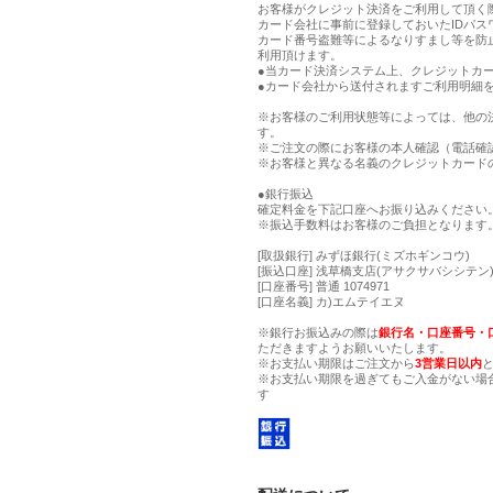
お客様がクレジット決済をご利用して頂く
カード会社に事前に登録しておいたIDパス
カード番号盗難等によるなりすまし等を防
利用頂けます。
●当カード決済システム上、クレジットカー
●カード会社から送付されますご利用明細
※お客様のご利用状態等によっては、他の
す。
※ご注文の際にお客様の本人確認（電話確
※お客様と異なる名義のクレジットカード
●銀行振込
確定料金を下記口座へお振り込みください
※振込手数料はお客様のご負担となります
[取扱銀行] みずほ銀行(ミズホギンコウ)
[振込口座] 浅草橋支店(アサクサバシシテン) 
[口座番号] 普通 1074971
[口座名義] カ)エムテイエヌ
※銀行お振込みの際は
銀行名・口座番号・
ただきますようお願いいたします。
※お支払い期限はご注文から
3営業日以内
※お支払い期限を過ぎてもご入金がない場
す