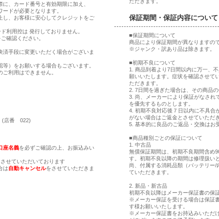
ただきます。
際に、カード番号と有効期限に加え、
ワードが必要となります。
保証期間・保証内容について
止し、お客様に安心してクレジットをご
ド利用控は 発行しておりません。
■保証期間について
をご確認ください。
商品により保証期間が異なりますの
※ジャンク・訳あり品は除きます。
決済手段に変更いただく場合がございま
■初期不良について
認等）をお願いする場合もございます。
1. 商品到着より7日間以内に万一
のご利用はできません。
願いいたします。症状を確認させて
ただきます。
2. 7日間を過ぎた場合は、その商
。
3. 尚、メーカーにより保証がなさ
。
を優先するものとします。
4. 初期不良対応後７日以内に不具
がない場合はご返金とさせていただ
(店番 022)
5. 基本的に良品のご返品・交換はお
■商品種別ごとの保証について
1. 中古品
口座名義
を必ずご確認の上、お振込みい
無償保証期間は、初期不良期間含め9
す。初期不良以降の期間は修理扱い
とさせていただいております
尚、付属する消耗品類（バッテリー/
合は
自動キャンセル
をさせていただきま
ていただきます。
2. 新品・新古品
初期不良以降はメーカー保証書の保
※メーカー保証を受ける場合は保証
す様お願いいたします。
※メーカー保証書をお持込みいただ