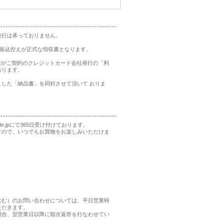
発行は承っておりません。
の振込控えが正式な領収書となります。
様がご契約のクレジットカード会社発行の「利
おります。
した「納品書」を同封させて頂いて おりま
rade.jpにて365日受け付けております。
すので、いつでもお買物をお楽しみいただけま
含む）のお問い合わせについては、平日営業時
ただきます。
場合、翌営業日以降に順次返答を行なわせてい