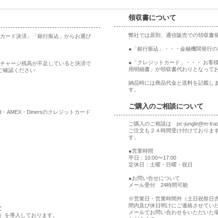
領収書について
弊社では原則、通信販売での領収書
ットカード決済」「銀行振込」からお選び
●「銀行振込」・・・金融機関発行
●「クレジットカード」・・・ お客
合、チャージ残高が不足していると決済で
用明細書」が領収書代わりとなって
ご確認ください
納品時には商品代金と送料を記載しま
す。
ご購入のご相談について
rd・AMEX・Dinersのクレジットカード
ご購入のご相談は pc-jungle@m-t
ご注文も２４時間受け付けておりま
す。
●営業時間
平日：10:00〜17:00
定休日：土曜・日曜・祝日
●お問い合せについて
メール受付 24時間可能
※営業日・営業時間外（土日祝祭日
間内及び休日明けにご連絡させてい
て
メールでお問い合わせをいただいた
ア）を導入しております。