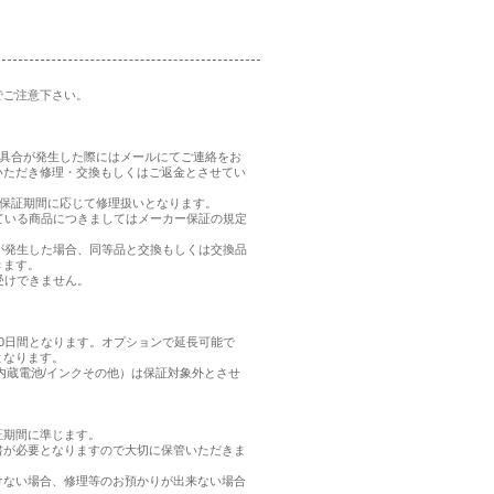
でご注意下さい。
、不具合が発生した際にはメールにてご連絡をお
いただき修理・交換もしくはご返金とさせてい
品の保証期間に応じて修理扱いとなります。
れている商品につきましてはメーカー保証の規定
合が発生した場合、同等品と交換もしくは交換品
きます。
受けできません。
0日間となります。オプションで延長可能で
となります。
内蔵電池/インクその他）は保証対象外とさせ
証期間に準じます。
書が必要となりますので大切に保管いただきま
けない場合、修理等のお預かりが出来ない場合