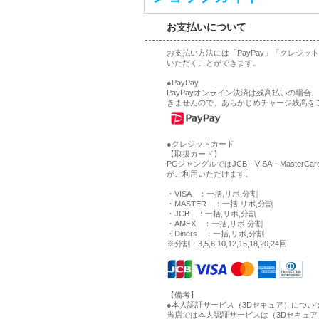
お支払いについて
お支払い方法には「PayPay」「クレジ
いただくことができます。
●PayPay
PayPayオンライン決済は残高払いの場
きませんので、あらかじめチャージ残高を
●クレジットカード
【取扱カード】
PCジャングルではJCB・VISA・MasterCa
がご利用いただけます。
・VISA ：一括,リボ,分割
・MASTER ：一括,リボ,分割
・JCB ：一括,リボ,分割
・AMEX ：一括,リボ,分割
・Diners ：一括,リボ,分割
※分割：3,5,6,10,12,15,18,20,24回
【備考】
●本人認証サービス（3Dセキュア）につい
当店では本人認証サービスは（3Dセキュ