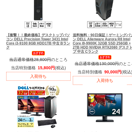
【衝撃！！最終価格】
デスクトップパソ
送料無料・90日保証！
ゲーミングパ
コン DELL Precision Tower 3431 Intel
ン DELL Alienware Aurora R8 Intel
Core i3-9100 8GB HDD1TB 中古 Bラン
Core i9-9900K 32GB SSD 256GB +
ク
2TB HDD NVIDIA RTX2080 デスク
プ 中古 Cランク
当店通常価格28,800円
のところ
当店通常価格130,000円
のとこ
当店特別価格
15,800円
(税込)
当店特別価格
90,000円
(税込
入荷待ち
入荷待ち