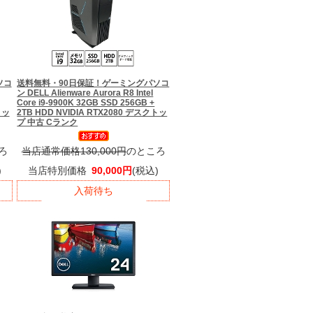
ソコ
送料無料・90日保証！
ゲーミングパソコ
ン DELL Alienware Aurora R8 Intel
Core i9-9900K 32GB SSD 256GB +
トッ
2TB HDD NVIDIA RTX2080 デスクトッ
プ 中古 Cランク
ろ
当店通常価格130,000円
のところ
)
当店特別価格
90,000円
(税込)
入荷待ち