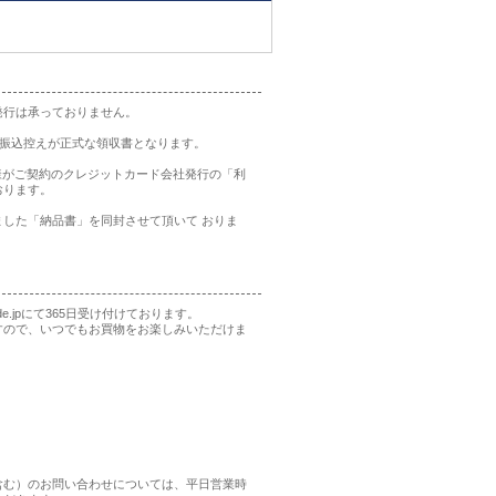
発行は承っておりません。
の振込控えが正式な領収書となります。
様がご契約のクレジットカード会社発行の「利
おります。
した「納品書」を同封させて頂いて おりま
rade.jpにて365日受け付けております。
すので、いつでもお買物をお楽しみいただけま
含む）のお問い合わせについては、平日営業時