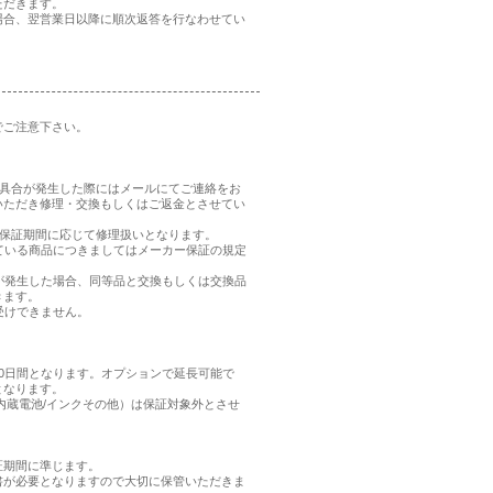
ただきます。
場合、翌営業日以降に順次返答を行なわせてい
でご注意下さい。
、不具合が発生した際にはメールにてご連絡をお
いただき修理・交換もしくはご返金とさせてい
品の保証期間に応じて修理扱いとなります。
れている商品につきましてはメーカー保証の規定
合が発生した場合、同等品と交換もしくは交換品
きます。
受けできません。
0日間となります。オプションで延長可能で
となります。
内蔵電池/インクその他）は保証対象外とさせ
証期間に準じます。
書が必要となりますので大切に保管いただきま