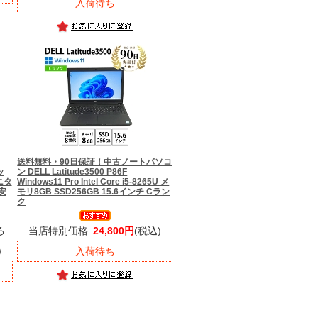
入荷待ち
送料無料・90日保証！
中古ノートパソコ
ッ
ン DELL Latitude3500 P86F
モニタ
Windows11 Pro Intel Core i5-8265U メ
安
モリ8GB SSD256GB 15.6インチ Cラン
ク
ろ
当店特別価格
24,800円
(税込)
)
入荷待ち