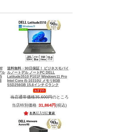
対
送料無料・90日保証！ ビジネスモバイ
デル
ルノート
デル ノートPC DELL
5
Latitude3510 P101F Windows11 Pro
非
Intel Core i5-10310U メモリ8GB
SSD256GB 15.6インチ Cランク
当店通常価格35,600円
のところ
当店特別価格
31,864円
(税込)