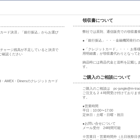
領収書について
弊社では原則、通信販売での領収書
ットカード決済」「銀行振込」からお選び
●「銀行振込」・・・金融機関発行
●「クレジットカード」・・・ お客
合、チャージ残高が不足していると決済で
用明細書」が領収書代わりとなって
ご確認ください
納品時には商品代金と送料を記載しま
す。
ご購入のご相談について
rd・AMEX・Dinersのクレジットカード
ご購入のご相談は pc-jungle@m-t
ご注文も２４時間受け付けておりま
す。
●営業時間
平日：10:00〜17:00
定休日：土曜・日曜・祝日
●お問い合せについて
メール受付 24時間可能
※営業日・営業時間外（土日祝祭日