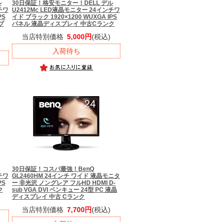
ル
30日保証！格安モニター！
DELL デル
チワ
U2412Mc LED液晶モニター 24インチワ
PS
イド ブラック 1920×1200 WUXGA IPS
プ
パネル 液晶ディスプレイ 中古Cランク
当店特別価格
5,000円
(税込)
入荷待ち
30日保証！コスパ最強！
BenQ
チワ
GL2460HM 24インチ ワイド 液晶モニタ
PS
ー 非光沢 ノングレア フルHD HDMI D-
ク
sub VGA DVI ベンキュー 24型 PC 液晶
ディスプレイ 中古 Cランク
当店特別価格
7,700円
(税込)