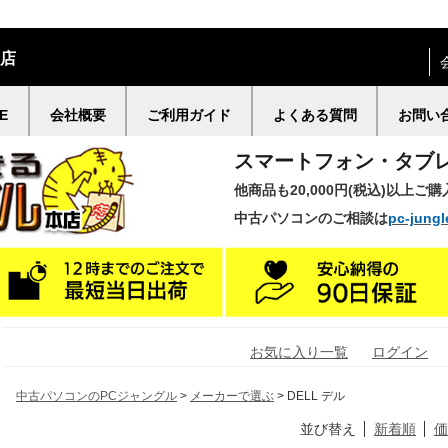
門店
E
会社概要
ご利用ガイド
よくある質問
お問い
スマートフォン・タブ
他商品も20,000円(税込)以上ご
中古パソコンのご相談は
pc-jungl
お気に入り一覧
ログイン
中古パソコンのPCジャングル
>
メーカーで選ぶ
> DELL デル
並び替え
新着順
価