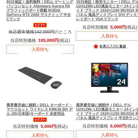
90日保証！送料無料！
DELL ゲーミング
30日保証！格安モニター！
DELL デ
パソコンセット Alienware Aurora R8
U2412Mb LED液晶モニター 24イン
グラフィックボード搭載 NVIDIA
イド ブラック 1920×1200 WUXGA I
GeForce RTX 2080 デスクトップ 中古
パネル 液晶ディスプレイ DVI ディス
Cランク
レイポート VGA Cランク
当店特別価格
5,000円
(税込)
当店通常価格142,000円
のところ
入荷待ち
当店特別価格
105,000円
(税込)
入荷待ち
業界最安値に挑戦！
DELL キーボード・
業界最安値に挑戦中！
DELL デル
マウスセット ワイヤレス KM636-BK デ
U2412Mc LED液晶モニター 24イン
ル JIS(日本語)キーボード 未使用品
イド ブラック 1920×1200 WUXGA I
パネル 液晶ディスプレイ 中古Bラン
当店特別価格
6,000円
(税込)
当店特別価格
5,000円
(税込)
入荷待ち
入荷待ち