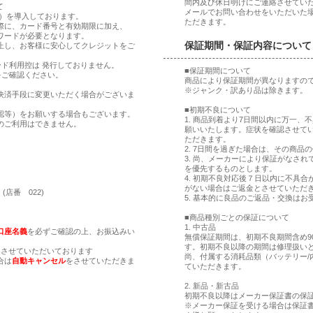
間内及び休日明けにご連絡させてい
て
メールでお問い合わせをいただいた
ア）を導入しております。
ただきます。
際に、カード番号と有効期限に加え、
ワードが必要となります。
保証期間・保証内容について
止し、お客様に安心してクレジットをご
ド利用控は 発行しておりません。
■保証期間について
をご確認ください。
商品により保証期間が異なりますの
※ジャンク・訳あり品は除きます。
決済手段に変更いただく場合がございま
■初期不良について
認等）をお願いする場合もございます。
1. 商品到着より7日間以内に万一
のご利用はできません。
願いいたします。症状を確認させて
ただきます。
2. 7日間を過ぎた場合は、その商
。
3. 尚、メーカーにより保証がなさ
。
を優先するものとします。
4. 初期不良対応後７日以内に不具
がない場合はご返金とさせていただ
(店番 022)
5. 基本的に良品のご返品・交換はお
■商品種別ごとの保証について
1. 中古品
口座名義
を必ずご確認の上、お振込みい
無償保証期間は、初期不良期間含め9
す。初期不良以降の期間は修理扱い
とさせていただいております
尚、付属する消耗品類（バッテリー/
合は
自動キャンセル
をさせていただきま
ていただきます。
2. 新品・新古品
初期不良以降はメーカー保証書の保
※メーカー保証を受ける場合は保証