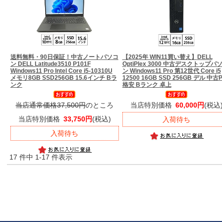
送料無料・90日保証！
中古ノートパソコ
【2025年 WIN11買い替え】
DELL
ン DELL Latitude3510 P101F
OptiPlex 3000 中古デスクトップパ
Windows11 Pro Intel Core i5-10310U
ン Windows11 Pro 第12世代 Core i5
メモリ8GB SSD256GB 15.6インチ Bラ
12500 16GB SSD 256GB デル 中古
ンク
格安 Bランク 卓上
当店通常価格37,500円
のところ
当店特別価格
60,000円
(税込
当店特別価格
33,750円
(税込)
入荷待ち
入荷待ち
17 件中 1-17 件表示