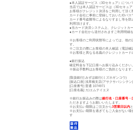
●本人認証サービス（3Dセキュア）につい
当店では本人認証サービスは（3Dセキュ
お客様がクレジット決済をご利用して頂く
カード会社に事前に登録しておいたIDパス
カード番号盗難等によるなりすまし等を防
利用頂けます。
●当カード決済システム上、クレジットカー
●カード会社から送付されますご利用明細
※お客様のご利用状態等によっては、他の
す。
※ご注文の際にお客様の本人確認（電話確
※お客様と異なる名義のクレジットカード
●銀行振込
確定料金を下記口座へお振り込みください
※振込手数料はお客様のご負担となります
[取扱銀行] みずほ銀行(ミズホギンコウ)
[振込口座] 浅草橋支店(アサクサバシシテン) 
[口座番号] 普通 1074971
[口座名義] カ)エムテイエヌ
※銀行お振込みの際は
銀行名・口座番号・
ただきますようお願いいたします。
※お支払い期限はご注文から
3営業日以内
※お支払い期限を過ぎてもご入金がない場
す