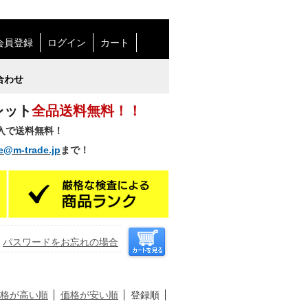
会員登録
ログイン
カート
合わせ
レット
全品送料無料！！
購入で送料無料！
e@m-trade.jp
まで！
パスワードをお忘れの場合
格が高い順
価格が安い順
登録順