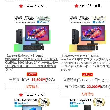
【2025年格安セット】
DELL
【2025年格安セット】
DELL
Windows11 デスクトップPCフルセット
Windows11 中古 デスクトップPCセ
OptiPlex 3060 Micro 24インチモニター
ト OptiPlex 3070 Micro 24インチ
ワイヤレスキーボード＋マウス 中古 B
ー ワイヤレスキーボード＋マウス 格
ランク
Bランク
当店特別価格
19,800円
(税込)
当店通常価格27,500円
のとこ
入荷待ち
当店特別価格
22,000円
(税込
入荷待ち