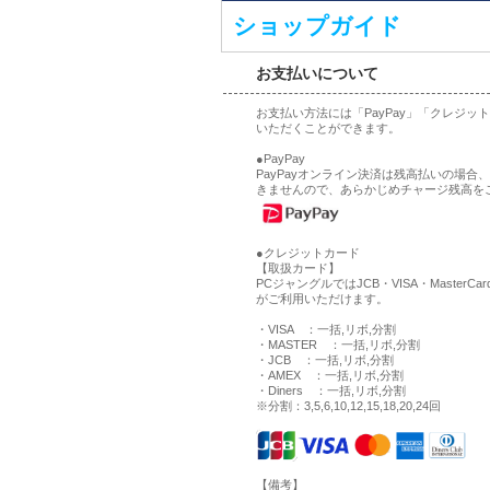
ショップガイド
お支払いについて
お支払い方法には「PayPay」「クレジ
いただくことができます。
●PayPay
PayPayオンライン決済は残高払いの場
きませんので、あらかじめチャージ残高を
●クレジットカード
【取扱カード】
PCジャングルではJCB・VISA・MasterCa
がご利用いただけます。
・VISA ：一括,リボ,分割
・MASTER ：一括,リボ,分割
・JCB ：一括,リボ,分割
・AMEX ：一括,リボ,分割
・Diners ：一括,リボ,分割
※分割：3,5,6,10,12,15,18,20,24回
【備考】