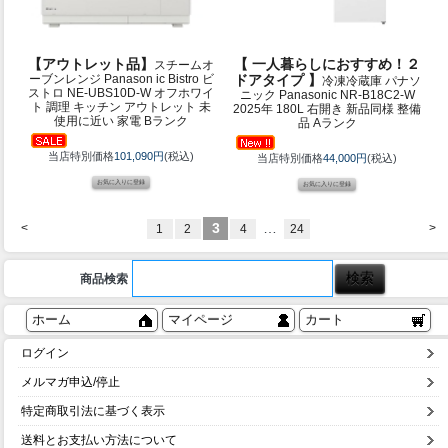
【アウトレット品】
【 一人暮らしにおすすめ！２
スチームオ
ーブンレンジ Panason ic Bistro ビ
ドアタイプ 】
冷凍冷蔵庫 パナソ
ストロ NE-UBS10D-W オフホワイ
ニック Panasonic NR-B18C2-W
ト 調理 キッチン アウトレット 未
2025年 180L 右開き 新品同様 整備
使用に近い 家電 Bランク
品 Aランク
当店特別価格
101,090円
(税込)
当店特別価格
44,000円
(税込)
3
…
<
>
1
2
4
24
商品検索
ホーム
マイページ
カート
ログイン
メルマガ申込/停止
特定商取引法に基づく表示
送料とお支払い方法について