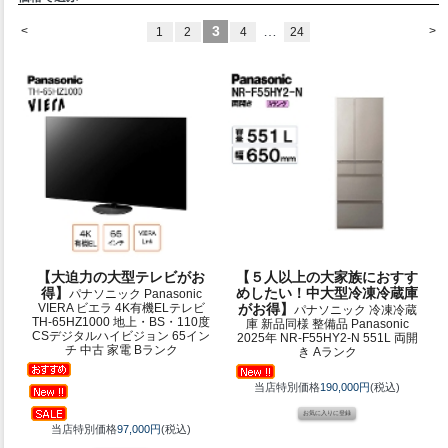
3
…
<
>
1
2
4
24
【大迫力の大型テレビがお
【５人以上の大家族におすす
得】
めしたい！中大型冷凍冷蔵庫
パナソニック Panasonic
VIERA ビエラ 4K有機ELテレビ
がお得】
パナソニック 冷凍冷蔵
TH-65HZ1000 地上・BS・110度
庫 新品同様 整備品 Panasonic
CSデジタルハイビジョン 65イン
2025年 NR-F55HY2-N 551L 両開
チ 中古 家電 Bランク
き Aランク
当店特別価格
190,000円
(税込)
当店特別価格
97,000円
(税込)