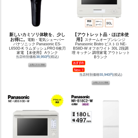
新しいカミソリ体験を、少し
【アウトレット品・ほぼ未使
お得に。
用】
電動・電気シェーバー
スチームオーブンレンジ
パナソニック Panasonic ES-
Panasonic Bistro ビストロ NE-
L650D-K ラムダッシュPRO 6枚刃
BS8D-W オフホワイト 30L 2段調
家電 【未使用】 Aランク
理 キッチン 調理家電 アウトレット
当店特別価格
38,950円
(税込)
Bランク
当店特別価格
55,940円
(税込)