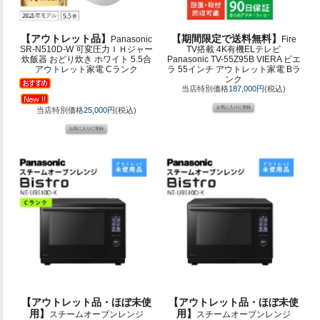
【アウトレット品】
【期間限定で送料無料】
Panasonic
Fire
SR-N510D-W 可変圧力ＩＨジャー
TV搭載 4K有機ELテレビ
炊飯器 おどり炊き ホワイト 5.5合
Panasonic TV-55Z95B VIERA ビエ
アウトレット家電 Cランク
ラ 55インチ アウトレット家電 Bラ
ンク
当店特別価格
187,000円
(税込)
当店特別価格
25,000円
(税込)
【アウトレット品・ほぼ未使
【アウトレット品・ほぼ未使
用】
用】
スチームオーブンレンジ
スチームオーブンレンジ