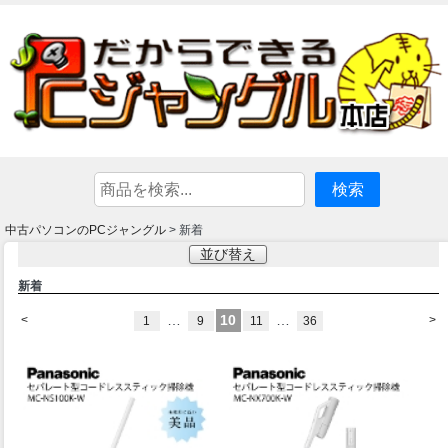
中古パソコンのPCジャングル
> 新着
並び替え
新着
…
10
…
<
>
1
9
11
36