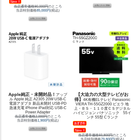
当店通常価格90,000円
のところ
当店特別価格
85,000円
(税込)
Apple純正・未開封品！
【大迫力の大型テレビがお
アップ
ル Apple 純正 A2305 20W USB-C
得】
4K有機ELテレビ Panasonic
電源アダプタ 新品未開封 USB-PD
VIERA TH-55GZ2000 ビエラ 地
急速充電 iPhone iPad対応 USB-C
上・ＢＳ・１１０度ＣＳデジタル
Power Adapter
ハイビジョン パナソニック 55イ
当店通常価格2,000円
のところ
ンチ 55型 Cランク
当店特別価格
1,900円
(税込)
当店通常価格93,800円
のところ
当店特別価格
79,800円
(税込)