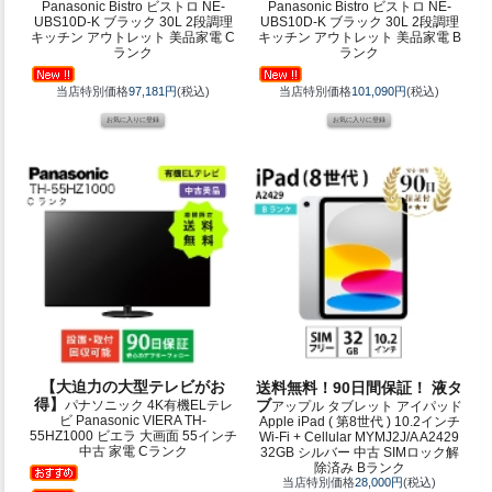
Panasonic Bistro ビストロ NE-
Panasonic Bistro ビストロ NE-
UBS10D-K ブラック 30L 2段調理
UBS10D-K ブラック 30L 2段調理
キッチン アウトレット 美品家電 C
キッチン アウトレット 美品家電 B
ランク
ランク
当店特別価格
97,181円
(税込)
当店特別価格
101,090円
(税込)
【大迫力の大型テレビがお
送料無料！90日間保証！ 液タ
得】
ブ
パナソニック 4K有機ELテレ
アップル タブレット アイパッド
ビ Panasonic VIERA TH-
Apple iPad ( 第8世代 ) 10.2インチ
55HZ1000 ビエラ 大画面 55インチ
Wi-Fi + Cellular MYMJ2J/A A2429
中古 家電 Cランク
32GB シルバー 中古 SIMロック解
除済み Bランク
当店特別価格
28,000円
(税込)