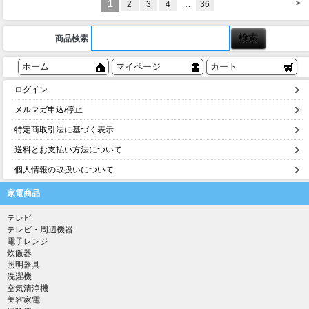
1
…
>
2
3
4
36
商品検索
ホーム
マイページ
カート
ログイン
メルマガ申込/停止
特定商取引法に基づく表示
送料とお支払い方法について
個人情報の取扱いについて
家電商品
テレビ
テレビ・周辺機器
電子レンジ
炊飯器
照明器具
洗濯機
空気清浄機
美容家電