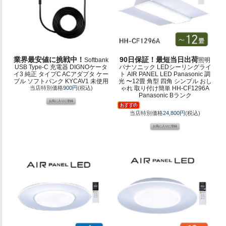
業界最安値に挑戦中！
90日保証！最短当日出荷
Softbank
照明
USB Type-C 充電器 DIGNOケータ
パナソニック LEDシーリングライ
イ3 純正 タイプC ACアダプタ ケー
ト AIR PANEL LED Panasonic 調
ブル ソフトバンク KYCAV1 未使用
光 〜12畳 角型 四角 シンプル おし
当店特別価格
900円
(税込)
ゃれ 取り付け簡単 HH-CF1296A
Panasonic Bランク
当店特別価格
24,800円
(税込)