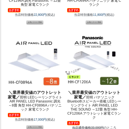
CF1296A 調光 Panasonic ～12畳
HH-CF0694A パナソニック 家電 C
角型 家電 Cランク
ランク
当店特別価格
22,800円
(税込)
当店特別価格
11,800円
(税込)
＼業界最安値のアウトレット
＼業界最安値のアウトレット
家電／
家電／
照明 LEDシーリングライト
照明 パナソニック
AIR PANEL LED Panasonic 調光
Bluetoothスピーカー搭載 LEDシー
～8畳 角型 HH-CF0896A パナソニ
リングライト AIR PANEL LED
ック 家電 Cランク
THE SOUND ～12畳 角型 HH-
CF1206A アウトレット家電 Cラン
ク
当店特別価格
17,000円
(税込)
当店通常価格33,000円
のところ