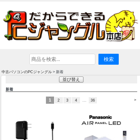
中古パソコンのPCジャングル
> 新着
並び替え
新着
1
…
>
2
3
4
36