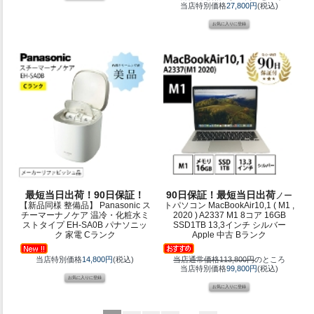
当店特別価格
27,800円
(税込)
最短当日出荷！90日保証！
90日保証！最短当日出荷
ノー
【新品同様 整備品】 Panasonic ス
トパソコン MacBookAir10,1 ( M1 ,
チーマーナノケア 温冷・化粧水ミ
2020 ) A2337 M1 8コア 16GB
ストタイプ EH-SA0B パナソニッ
SSD1TB 13,3インチ シルバー
ク 家電 Cランク
Apple 中古 Bランク
当店特別価格
14,800円
(税込)
当店通常価格113,800円
のところ
当店特別価格
99,800円
(税込)