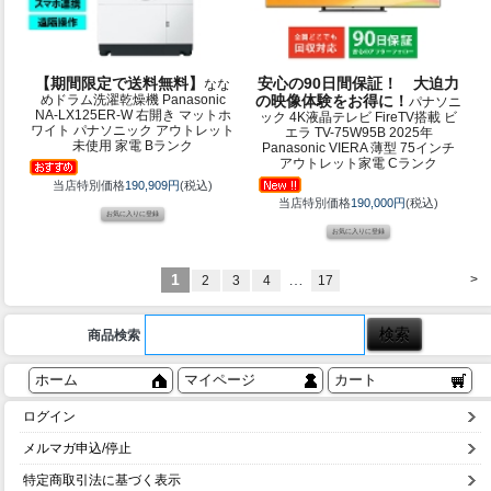
【期間限定で送料無料】
安心の90日間保証！ 大迫力
なな
めドラム洗濯乾燥機 Panasonic
の映像体験をお得に！
パナソニ
NA-LX125ER-W 右開き マットホ
ック 4K液晶テレビ FireTV搭載 ビ
ワイト パナソニック アウトレット
エラ TV-75W95B 2025年
未使用 家電 Bランク
Panasonic VIERA 薄型 75インチ
アウトレット家電 Cランク
当店特別価格
190,909円
(税込)
当店特別価格
190,000円
(税込)
1
…
>
2
3
4
17
商品検索
ホーム
マイページ
カート
ログイン
メルマガ申込/停止
特定商取引法に基づく表示