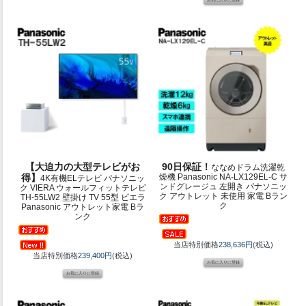
【大迫力の大型テレビがお
90日保証！
ななめドラム洗濯乾
得】
燥機 Panasonic NA-LX129EL-C サ
4K有機ELテレビ パナソニッ
ンドグレージュ 左開き パナソニッ
ク VIERA ウォールフィットテレビ
ク アウトレット 未使用 家電 Bラン
TH-55LW2 壁掛け TV 55型 ビエラ
ク
Panasonic アウトレット家電 Bラ
ンク
当店特別価格
238,636円
(税込)
当店特別価格
239,400円
(税込)