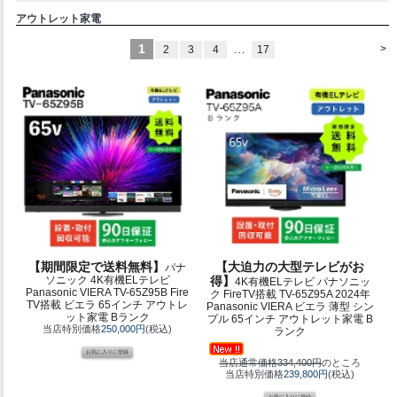
アウトレット家電
1
…
>
2
3
4
17
【期間限定で送料無料】
【大迫力の大型テレビがお
パナ
ソニック 4K有機ELテレビ
得】
4K有機ELテレビ パナソニッ
Panasonic VIERA TV-65Z95B Fire
ク FireTV搭載 TV-65Z95A 2024年
TV搭載 ビエラ 65インチ アウトレ
Panasonic VIERA ビエラ 薄型 シン
ット家電 Bランク
プル 65インチ アウトレット家電 B
当店特別価格
250,000円
(税込)
ランク
当店通常価格334,400円
のところ
当店特別価格
239,800円
(税込)