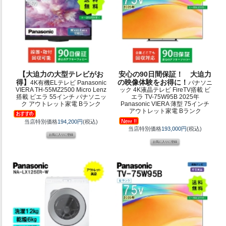
【大迫力の大型テレビがお
安心の90日間保証！ 大迫力
得】
の映像体験をお得に！
4K有機ELテレビ Panasonic
パナソニ
VIERA TH-55MZ2500 Micro Lenz
ック 4K液晶テレビ FireTV搭載 ビ
搭載 ビエラ 55インチ パナソニッ
エラ TV-75W95B 2025年
ク アウトレット家電 Bランク
Panasonic VIERA 薄型 75インチ
アウトレット家電 Bランク
当店特別価格
194,200円
(税込)
当店特別価格
193,000円
(税込)