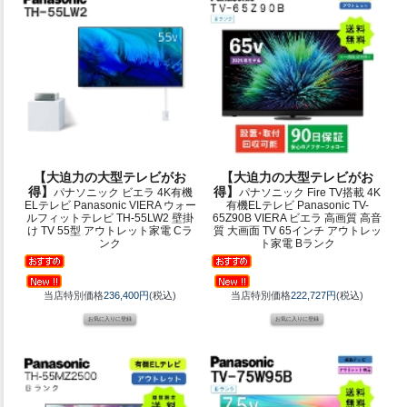
【大迫力の大型テレビがお
【大迫力の大型テレビがお
得】
得】
パナソニック ビエラ 4K有機
パナソニック Fire TV搭載 4K
ELテレビ Panasonic VIERA ウォー
有機ELテレビ Panasonic TV-
ルフィットテレビ TH-55LW2 壁掛
65Z90B VIERA ビエラ 高画質 高音
け TV 55型 アウトレット家電 Cラ
質 大画面 TV 65インチ アウトレッ
ンク
ト家電 Bランク
当店特別価格
236,400円
(税込)
当店特別価格
222,727円
(税込)