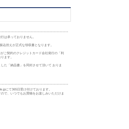
発行は承っておりません。
の振込控えが正式な領収書となります。
様がご契約のクレジットカード会社発行の「利
おります。
した「納品書」を同封させて頂いて おりま
rade.jpにて365日受け付けております。
すので、いつでもお買物をお楽しみいただけま