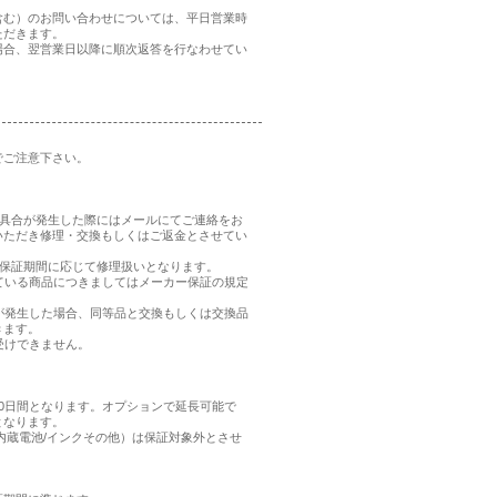
含む）のお問い合わせについては、平日営業時
ただきます。
場合、翌営業日以降に順次返答を行なわせてい
でご注意下さい。
、不具合が発生した際にはメールにてご連絡をお
いただき修理・交換もしくはご返金とさせてい
品の保証期間に応じて修理扱いとなります。
れている商品につきましてはメーカー保証の規定
合が発生した場合、同等品と交換もしくは交換品
きます。
受けできません。
0日間となります。オプションで延長可能で
となります。
内蔵電池/インクその他）は保証対象外とさせ