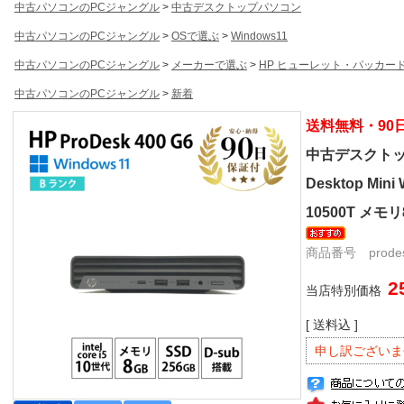
中古パソコンのPCジャングル
>
中古デスクトップパソコン
中古パソコンのPCジャングル
>
OSで選ぶ
>
Windows11
中古パソコンのPCジャングル
>
メーカーで選ぶ
>
HP ヒューレット・パッカー
中古パソコンのPCジャングル
>
新着
送料無料・90
中古デスクトップパ
Desktop Mini 
10500T メモリ
商品番号 prodesk4
2
当店特別価格
[ 送料込 ]
申し訳ございま