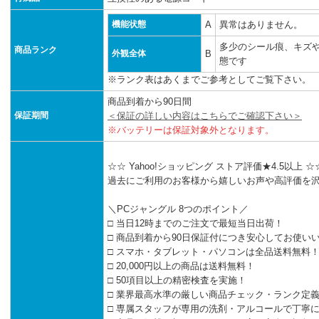
機能状態
A
異常はありません。
多少のシール痕、キズ
商品ランク
外観全体
B
態です
※ランク表はあくまでご参考としてご覧下さい。
商品到着から90日間
保証期間
＜保証の詳しい内容はこちらでご確認下さい＞
※バッテリーは保証対象外となります。
☆☆ Yahoo!ショッピング ストア評価★4.5以上 ☆
過去にご利用のお客様から嬉しいお声や高評価を
＼PCジャングル 8つのポイント／
□ 当日12時までのご注文で最短当日出荷！
□ 商品到着から90日保証付につき安心してお使い
□ スマホ・タブレット・パソコンは全品送料無料
□ 20,000円以上の商品は送料無料！
□ 50項目以上の精密検査を実施！
□ 業界最高水準の厳しい商品チェック・ランク定
□ 専属スタッフが専用の洗剤・アルコールで丁寧