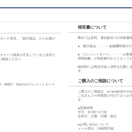
領収書について
弊社では原則、通信販売での領収書
ットカード決済」「銀行振込」からお選び
●「銀行振込」・・・金融機関発行
●「クレジットカード」・・・ お客
合、チャージ残高が不足していると決済で
用明細書」が領収書代わりとなって
ご確認ください
納品時には商品代金と送料を記載しま
す。
ご購入のご相談について
rd・AMEX・Dinersのクレジットカード
ご購入のご相談は pc-jungle@m-t
ご注文も２４時間受け付けておりま
す。
●営業時間
平日：10:00〜17:00
定休日：土曜・日曜・祝日
●お問い合せについて
メール受付 24時間可能