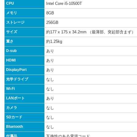
CPU
Intel Core i5-10500T
メモリ
8GB
ストレージ
256GB
サイズ
約177 x 175 x 34.2mm （最薄部、突起部含まず）
重さ
約1.25kg
D-sub
あり
HDMI
あり
DisplayPort
あり
光学ドライブ
なし
Wi-Fi
なし
LANポート
あり
カメラ
なし
SDカード
なし
Bluetooth
なし
付属品
互換性のある電源コード