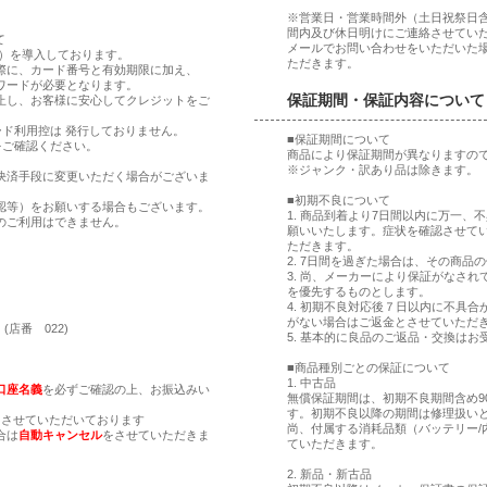
※営業日・営業時間外（土日祝祭日
間内及び休日明けにご連絡させてい
て
メールでお問い合わせをいただいた
ア）を導入しております。
ただきます。
際に、カード番号と有効期限に加え、
ワードが必要となります。
保証期間・保証内容について
止し、お客様に安心してクレジットをご
ド利用控は 発行しておりません。
■保証期間について
をご確認ください。
商品により保証期間が異なりますの
※ジャンク・訳あり品は除きます。
決済手段に変更いただく場合がございま
■初期不良について
認等）をお願いする場合もございます。
1. 商品到着より7日間以内に万一
のご利用はできません。
願いいたします。症状を確認させて
ただきます。
2. 7日間を過ぎた場合は、その商
。
3. 尚、メーカーにより保証がなさ
。
を優先するものとします。
4. 初期不良対応後７日以内に不具
がない場合はご返金とさせていただ
(店番 022)
5. 基本的に良品のご返品・交換はお
■商品種別ごとの保証について
1. 中古品
口座名義
を必ずご確認の上、お振込みい
無償保証期間は、初期不良期間含め9
す。初期不良以降の期間は修理扱い
とさせていただいております
尚、付属する消耗品類（バッテリー/
合は
自動キャンセル
をさせていただきま
ていただきます。
2. 新品・新古品