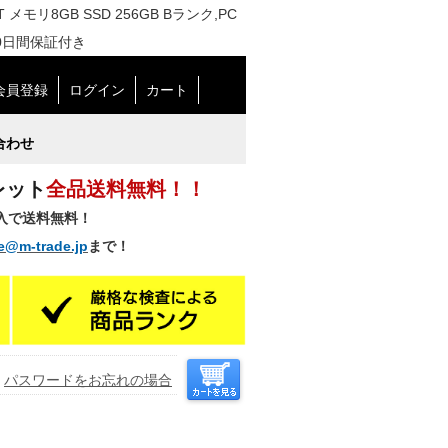
500T メモリ8GB SSD 256GB Bランク,PC
0日間保証付き
会員登録
ログイン
カート
合わせ
レット
全品送料無料！！
購入で送料無料！
e@m-trade.jp
まで！
パスワードをお忘れの場合