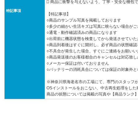
□ 商品に衝撃を与えないよう、丁寧・安全な梱包
特記事項
【特記事項】
○商品のサンプル写真を掲載しております
○多少の細かい生活キズは写真に映らない場合がご
○通電・動作確認済みの商品になります
○出荷前に機器状態を検査してから発送させていた
○商品到着後はすぐに開封し、必ず商品の状態確認
○不具合が発生した場合、すぐにご連絡をお願いい
○商品発送後のお客様都合のキャンセルは対応致し
○メーカー保証は付いておりません
○バッテリーの消耗具合については保証の対象外と
※神奈川県海老名市の工場にて、専門のスタッフ
OSインストールをおこない、中古再生処理をした
商品の状態については掲載の写真や【商品ランク