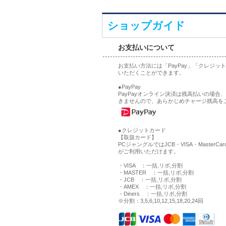
ショップガイド
お支払いについて
お支払い方法には「PayPay」「クレジ
いただくことができます。
●PayPay
PayPayオンライン決済は残高払いの場
きませんので、あらかじめチャージ残高を
●クレジットカード
【取扱カード】
PCジャングルではJCB・VISA・MasterCa
がご利用いただけます。
・VISA ：一括,リボ,分割
・MASTER ：一括,リボ,分割
・JCB ：一括,リボ,分割
・AMEX ：一括,リボ,分割
・Diners ：一括,リボ,分割
※分割：3,5,6,10,12,15,18,20,24回