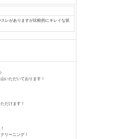
やスレがありますが比較的にキレイな状
☆
沢山いただいております！
いただけます！
！
義！
にクリーニング！