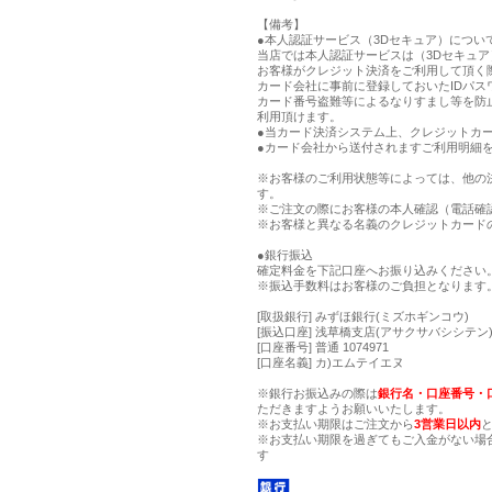
【備考】
●本人認証サービス（3Dセキュア）につい
当店では本人認証サービスは（3Dセキュ
お客様がクレジット決済をご利用して頂く
カード会社に事前に登録しておいたIDパス
カード番号盗難等によるなりすまし等を防
利用頂けます。
●当カード決済システム上、クレジットカー
●カード会社から送付されますご利用明細
※お客様のご利用状態等によっては、他の
す。
※ご注文の際にお客様の本人確認（電話確
※お客様と異なる名義のクレジットカード
●銀行振込
確定料金を下記口座へお振り込みください
※振込手数料はお客様のご負担となります
[取扱銀行] みずほ銀行(ミズホギンコウ)
[振込口座] 浅草橋支店(アサクサバシシテン) 
[口座番号] 普通 1074971
[口座名義] カ)エムテイエヌ
※銀行お振込みの際は
銀行名・口座番号・
ただきますようお願いいたします。
※お支払い期限はご注文から
3営業日以内
※お支払い期限を過ぎてもご入金がない場
す