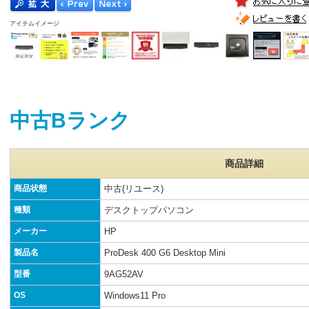
アイテムイメージ
中古Bランク
商品詳細
商品状態
中古(リユース)
種類
デスクトップパソコン
メーカー
HP
製品名
ProDesk 400 G6 Desktop Mini
型番
9AG52AV
OS
Windows11 Pro