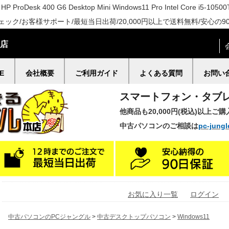
Desk 400 G6 Desktop Mini Windows11 Pro Intel Core i5-10
ク/お客様サポート/最短当日出荷/20,000円以上で送料無料/安心の9
門店
E
会社概要
ご利用ガイド
よくある質問
お問い
スマートフォン・タブ
他商品も20,000円(税込)以上ご
中古パソコンのご相談は
pc-jungl
お気に入り一覧
ログイン
中古パソコンのPCジャングル
>
中古デスクトップパソコン
>
Windows11