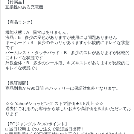
【付属品】
互換性のある充電機
【商品ランク】
機能状態：A 異常はありません。
液晶：B 多少の変色がありますが使用には問題ありません
キーボード：B 多少のテカリがありますが比較的にキレイな状態
です
パームレスト・タッチパッド：B 多少のスレがありますが比較的
にキレイな状態です
外観全体：B 多少のシール痕、キズやスレがありますが比較的に
キレイな状態です
【保証期間】
商品到着から90日間 ※バッテリーは保証対象外となります。
☆☆ Yahoo!ショッピング ストア評価★4.5以上 ☆☆
過去にご利用のお客様から嬉しいお声や高評価を沢山いただいてお
ります！
【PCジャングル 8つのポイント】
□ 当日12時までのご注文で最短当日出荷！
□ 商品到着から90日保証付につき安心してお使いいただけます！