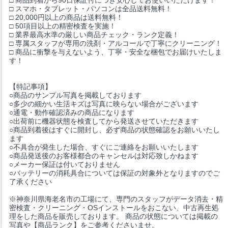
□ スマホ・タブレット・パソコンは全品送料無料！
□ 20,000円以上の商品は送料無料！
□ 50項目以上の精密検査を実施！
□ 業界最高水準の厳しい商品チェック・ランク定義！
□ 専属スタッフが専用の洗剤・アルコールで丁寧にクリーニング！
□ 商品に衝撃を与えないよう、丁寧・安全な梱包でお届けいたしま
す！
【特記事項】
○商品のサンプル写真を掲載しております
○多少の細かい生活キズは写真に映らない場合がございます
○通電・動作確認済みの商品になります
○出荷前に機器状態を検査してから発送させていただきます
○商品到着後はすぐに開封し、必ず商品の状態確認をお願いいたし
ます
○不具合が発生した場合、すぐにご連絡をお願いいたします
○商品発送後のお客様都合のキャンセルは対応致しかねます
○メーカー保証は付いておりません
○バッテリーの消耗具合については保証の対象外となりますのでご
了承ください
※神奈川県海老名市の工場にて、専門のスタッフがデータ消去・精
密検査・クリーニング・OSインストールをおこない、中古再生処
理をした商品を販売しております。 商品の状態については掲載の
写真や【商品ランク】をご参考くださいませ。