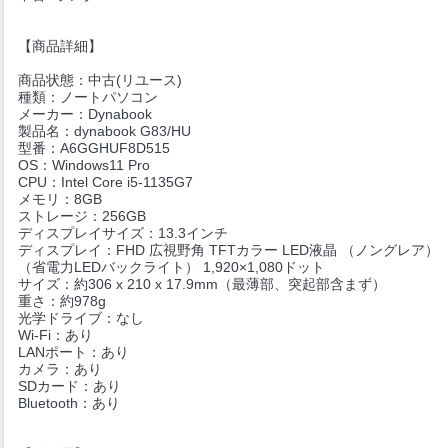
【商品詳細】
商品状態：中古(リユース)
種類：ノートパソコン
メーカー：Dynabook
製品名：dynabook G83/HU
型番：A6GGHUF8D515
OS：Windows11 Pro
CPU：Intel Core i5-1135G7
メモリ：8GB
ストレージ：256GB
ディスプレイサイズ：13.3インチ
ディスプレイ：FHD 広視野角 TFTカラー LED液晶 （ノングレア）
（省電力LEDバックライト） 1,920×1,080ドット
サイズ：約306 x 210 x 17.9mm（最薄部、突起部含まず）
重さ：約978g
光学ドライブ：なし
Wi-Fi：あり
LANポート：あり
カメラ：あり
SDカード：あり
Bluetooth：あり