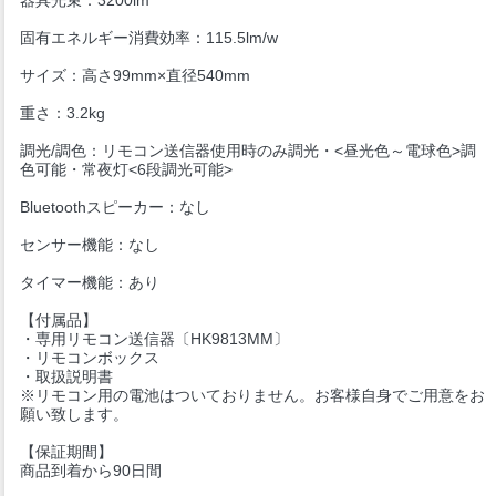
固有エネルギー消費効率：115.5lm/w
サイズ：高さ99mm×直径540mm
重さ：3.2kg
調光/調色：リモコン送信器使用時のみ調光・<昼光色～電球色>調
色可能・常夜灯<6段調光可能>
Bluetoothスピーカー：なし
センサー機能：なし
タイマー機能：あり
【付属品】
・専用リモコン送信器〔HK9813MM〕
・リモコンボックス
・取扱説明書
※リモコン用の電池はついておりません。お客様自身でご用意をお
願い致します。
【保証期間】
商品到着から90日間