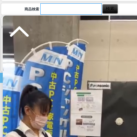
商品検索
ホーム
マイページ
カート
ログイン
メルマガ申込/停止
特定商取引法に基づく表示
送料とお支払い方法について
個人情報の取扱いについて
家電商品
テレビ
テレビ・周辺機器
電子レンジ
炊飯器
照明器具
洗濯機
空気清浄機
美容家電
掃除機
ホットプレート