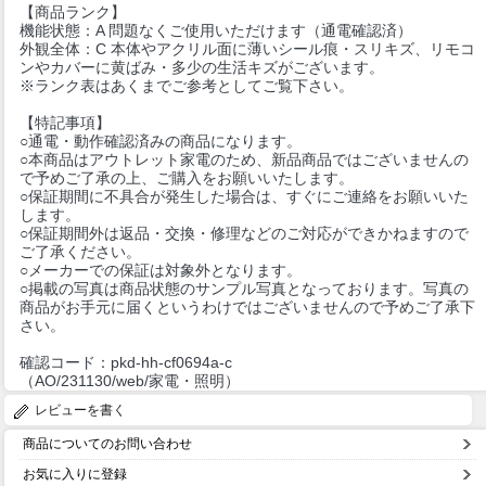
【商品ランク】
機能状態：A 問題なくご使用いただけます（通電確認済）
外観全体：C 本体やアクリル面に薄いシール痕・スリキズ、リモコ
ンやカバーに黄ばみ・多少の生活キズがございます。
※ランク表はあくまでご参考としてご覧下さい。
【特記事項】
○通電・動作確認済みの商品になります。
○本商品はアウトレット家電のため、新品商品ではございませんの
で予めご了承の上、ご購入をお願いいたします。
○保証期間に不具合が発生した場合は、すぐにご連絡をお願いいた
します。
○保証期間外は返品・交換・修理などのご対応ができかねますので
ご了承ください。
○メーカーでの保証は対象外となります。
○掲載の写真は商品状態のサンプル写真となっております。写真の
商品がお手元に届くというわけではございませんので予めご了承下
さい。
確認コード：pkd-hh-cf0694a-c
（AO/231130/web/家電・照明）
レビューを書く
商品についてのお問い合わせ
お気に入りに登録