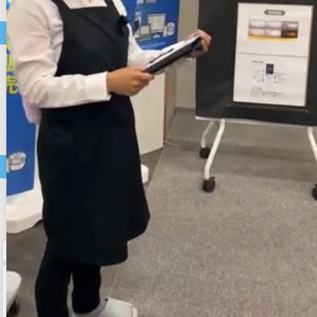
コーヒーメーカー
中古パソコン・モバイル商品
店長おすすめ
セール
中古ノートパソコン
中古デスクトップパソコン
中古スマートフォン
アクセサリー類
中古タブレット
中古モニター・周辺機器
価格帯で選ぶ
～9,999円
10,000円～19,999円
20,000円～29,999円
30,000円～
ホーム
マイページ
カート
メルマガ申込/停止
特定商取引法に基づく表示
送料とお支払い方法について