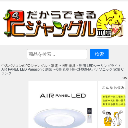
中古パソコンのPCジャングル
家電
照明器具
>
>
> 照明 LEDシーリングライト
AIR PANEL LED Panasonic 調光 ～6畳 丸型 HH-CF0694A パナソニック 家電 C
ランク