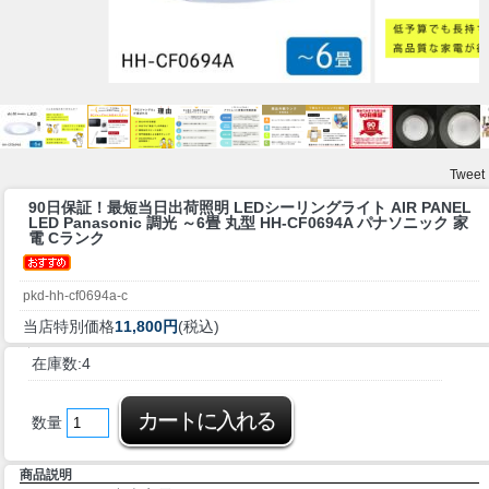
Tweet
90日保証！最短当日出荷
照明 LEDシーリングライト AIR PANEL
LED Panasonic 調光 ～6畳 丸型 HH-CF0694A パナソニック 家
電 Cランク
pkd-hh-cf0694a-c
当店特別価格
11,800円
(税込)
在庫数:4
数量
商品説明