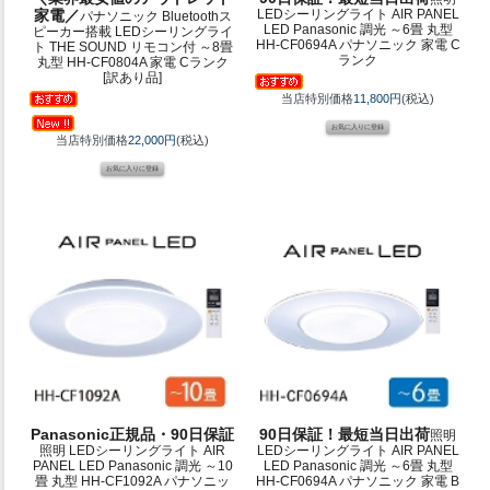
家電／
LEDシーリングライト AIR PANEL
パナソニック Bluetoothス
LED Panasonic 調光 ～6畳 丸型
ピーカー搭載 LEDシーリングライ
HH-CF0694A パナソニック 家電 C
ト THE SOUND リモコン付 ～8畳
ランク
丸型 HH-CF0804A 家電 Cランク
[訳あり品]
当店特別価格
11,800円
(税込)
当店特別価格
22,000円
(税込)
Panasonic正規品・90日保証
90日保証！最短当日出荷
照明
照明 LEDシーリングライト AIR
LEDシーリングライト AIR PANEL
PANEL LED Panasonic 調光 ～10
LED Panasonic 調光 ～6畳 丸型
畳 丸型 HH-CF1092A パナソニッ
HH-CF0694A パナソニック 家電 B