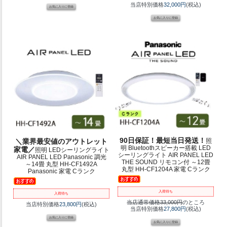
当店特別価格
32,000円
(税込)
90日保証！最短当日発送！
＼業界最安値のアウトレット
照
明 Bluetoothスピーカー搭載 LED
家電／
照明 LEDシーリングライト
シーリングライト AIR PANEL LED
AIR PANEL LED Panasonic 調光
THE SOUND リモコン付 ～12畳
～14畳 丸型 HH-CF1492A
丸型 HH-CF1204A 家電 Cランク
Panasonic 家電 Cランク
入荷待ち
入荷待ち
当店通常価格33,000円
のところ
当店特別価格
23,800円
(税込)
当店特別価格
27,800円
(税込)