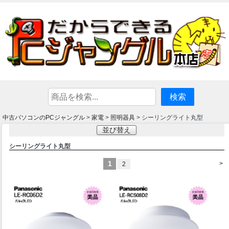
中古パソコンのPCジャングル
家電
照明器具
>
>
> シーリングライト丸型
並び替え
シーリングライト丸型
1
>
2