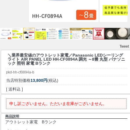
Tweet
＼業界最安値のアウトレット家電／
Panasonic LEDシーリング
ライト AIR PANEL LED HH-CF0894A 調光 ～8畳 丸型 パナソニ
ック 照明 家電 Bランク
pkd-hh-cf0894a-b
当店特別価格
13,800円
(税込)
[ 送料込 ]
申し訳ございません。ただいま在庫がございません。
商品説明
アウトレット家電 Bランク