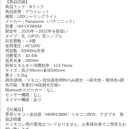
【商品詳細】
商品ランク：Bランク
商品状態：アウトレット
種類：LEDシーリングライト
メーカー：Panasonic（パナソニック）
型番：HH-CF0894A
製造年：2020年～2022年を取扱い
タイプ：丸（UFO）型シンプル
目安畳数：～8畳
使用電圧：AC100V
周波数：50/60Hz共用
消費電力：33.4W
器具光束：3800lm
固有エネルギー消費効率：113.7lm/w
サイズ：高さ99mm×直径540mm
重さ：3.2kg
調光/調色：リモコン送信器使用時のみ調光・<昼光色～電球色>調
色可能・常夜灯<6段調光可能>
Bluetoothスピーカー：なし
センサー機能：なし
タイマー機能：あり
【付属品】
専用リモコン送信器〔HK9813MM〕リモコンBOX、アダプタ、取
扱説明書
※リモコン用の電池はついておりません。お客様自身でご用意をお