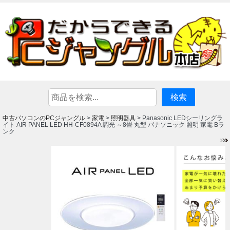
中古パソコンのPCジャングル
家電
照明器具
>
>
> Panasonic LEDシーリングラ
イト AIR PANEL LED HH-CF0894A 調光 ～8畳 丸型 パナソニック 照明 家電 Bラ
ンク