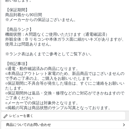
願い致します。
【保証期間】
商品到着から90日間
※メーカーからの保証はございません。
【商品ランク】
機能状態：A 問題なくご使用いただけます（通電確認済）
外観全体：B リモコンや本体ガラス面に細かいキズがありますが、
使用上は問題ありません。
※ランク表はあくまでご参考としてご覧下さい。
【特記事項】
○通電・動作確認済みの商品になります。
○本商品はアウトレット家電のため、新品商品ではございませんの
で予めご了承の上、ご購入をお願いいたします。
○保証期間に不具合等が発生した場合は、すぐにご連絡をお願いい
たします。
○保証期間外は返品・交換・修理などのご対応ができかねますので
ご了承ください
○メーカーでの保証は対象外となります。
○掲載の写真は商品状態のサンプル写真となっております。
レビューを書く
商品についてのお問い合わせ