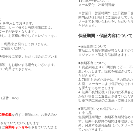
●お問い合せについて
メール受付 24時間可能
※営業日・営業時間外（土日祝祭日
間内及び休日明けにご連絡させてい
て
メールでお問い合わせをいただいた
ア）を導入しております。
ただきます。
際に、カード番号と有効期限に加え、
ワードが必要となります。
保証期間・保証内容について
止し、お客様に安心してクレジットをご
ド利用控は 発行しておりません。
■保証期間について
をご確認ください。
商品により保証期間が異なりますの
※ジャンク・訳あり品は除きます。
決済手段に変更いただく場合がございま
■初期不良について
認等）をお願いする場合もございます。
1. 商品到着より7日間以内に万一
のご利用はできません。
願いいたします。症状を確認させて
ただきます。
2. 7日間を過ぎた場合は、その商
。
3. 尚、メーカーにより保証がなさ
。
を優先するものとします。
4. 初期不良対応後７日以内に不具
がない場合はご返金とさせていただ
(店番 022)
5. 基本的に良品のご返品・交換はお
■商品種別ごとの保証について
1. 中古品
口座名義
を必ずご確認の上、お振込みい
無償保証期間は、初期不良期間含め9
す。初期不良以降の期間は修理扱い
とさせていただいております
尚、付属する消耗品類（バッテリー/
合は
自動キャンセル
をさせていただきま
ていただきます。