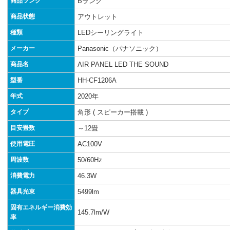
商品ランク
Bランク
商品状態
アウトレット
種類
LEDシーリングライト
メーカー
Panasonic（パナソニック）
商品名
AIR PANEL LED THE SOUND
型番
HH-CF1206A
年式
2020年
タイプ
角形 ( スピーカー搭載 )
目安畳数
～12畳
使用電圧
AC100V
周波数
50/60Hz
消費電力
46.3W
器具光束
5499lm
固有エネルギー消費効
145.7lm/W
率