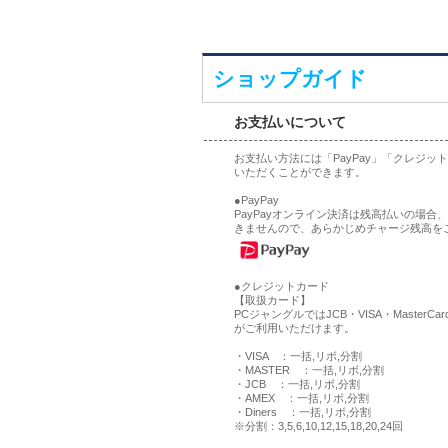
ショップガイド
お支払いについて
お支払い方法には「PayPay」「クレジ
いただくことができます。
●PayPay
PayPayオンライン決済は残高払いの場
きませんので、あらかじめチャージ残高を
●クレジットカード
【取扱カード】
PCジャングルではJCB・VISA・MasterCa
がご利用いただけます。
・VISA ：一括,リボ,分割
・MASTER ：一括,リボ,分割
・JCB ：一括,リボ,分割
・AMEX ：一括,リボ,分割
・Diners ：一括,リボ,分割
※分割：3,5,6,10,12,15,18,20,24回