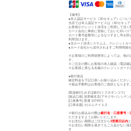
【備考】
●本人認証サービス（3Dセキュア）につい
当店では本人認証サービスは（3Dセキュ
お客様がクレジット決済をご利用して頂く
カード会社に事前に登録しておいたIDパス
カード番号盗難等によるなりすまし等を防
利用頂けます。
●当カード決済システム上、クレジットカー
●カード会社から送付されますご利用明細
※お客様のご利用状態等によっては、他の
す。
※ご注文の際にお客様の本人確認（電話確
※お客様と異なる名義のクレジットカード
●銀行振込
確定料金を下記口座へお振り込みください
※振込手数料はお客様のご負担となります
[取扱銀行] みずほ銀行(ミズホギンコウ)
[振込口座] 浅草橋支店(アサクサバシシテン) 
[口座番号] 普通 1074971
[口座名義] カ)エムテイエヌ
※銀行お振込みの際は
銀行名・口座番号・
ただきますようお願いいたします。
※お支払い期限はご注文から
3営業日以内
※お支払い期限を過ぎてもご入金がない場
す