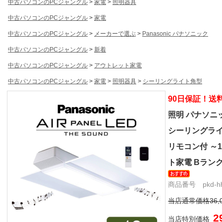
中古パソコンのPCジャングル
>
家電
>
照明器具
中古パソコンのPCジャングル
>
家電
中古パソコンのPCジャングル
>
メーカーで選ぶ
>
Panasonic パナソニック
中古パソコンのPCジャングル
>
新着
中古パソコンのPCジャングル
>
アウトレット家電
中古パソコンのPCジャングル
>
家電
>
照明器具
>
シーリングライト角型
90日保証！送
照明 パナソニック
シーリングライト 
リモコン付 ～12
ト家電 Bラン
商品番号 pkd-hh-
当店通常価格36,
2
当店特別価格