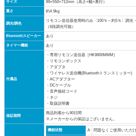
サイズ
99×550×712mm（高さ×幅×奥行）
重さ
約4.9kg
リモコン送信器使用時のみ〈100％～約5％〉調
調光/調色
（6段調光可能）
Bluetoothスピーカー
あり
タイマー機能
あり
・専用リモコン送信器［HK9800MMM］
・リモコンボックス
・アダプタ
・ワイヤレス送信機(Bluetoothトランスミッター)
付属品
・ACアダプター
・DCケーブル
・音声接続コード
・ネジ
・取扱説明書
商品到着から90日間
保証期間
※メーカーからの保証はございません。
機能状態
A
問題なくご使用いただ