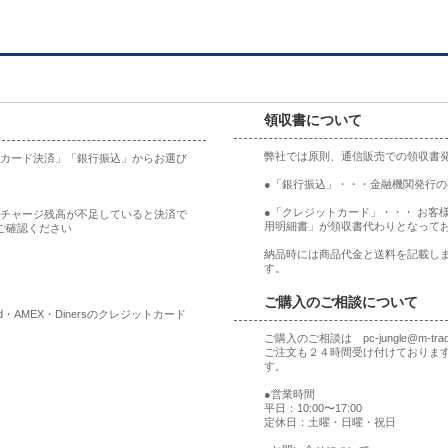
領収書について
弊社では原則、通信販売での領収書
ットカード決済」「銀行振込」からお選び
●「銀行振込」・・・金融機関発行
●「クレジットカード」・・・ お客
合、チャージ残高が不足していると決済で
用明細書」が領収書代わりとなって
ご確認ください
納品時には商品代金と送料を記載しま
す。
ご購入のご相談について
rd・AMEX・Dinersのクレジットカード
ご購入のご相談は pc-jungle@m-t
ご注文も２４時間受け付けておりま
す。
●営業時間
平日：10:00〜17:00
定休日：土曜・日曜・祝日