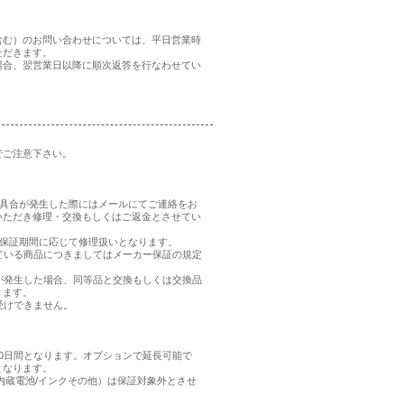
含む）のお問い合わせについては、平日営業時
ただきます。
場合、翌営業日以降に順次返答を行なわせてい
でご注意下さい。
、不具合が発生した際にはメールにてご連絡をお
いただき修理・交換もしくはご返金とさせてい
品の保証期間に応じて修理扱いとなります。
れている商品につきましてはメーカー保証の規定
合が発生した場合、同等品と交換もしくは交換品
きます。
受けできません。
0日間となります。オプションで延長可能で
となります。
内蔵電池/インクその他）は保証対象外とさせ