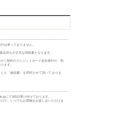
発行は承っておりません。
の振込控えが正式な領収書となります。
様がご契約のクレジットカード会社発行の「利
おります。
した「納品書」を同封させて頂いて おりま
rade.jpにて365日受け付けております。
すので、いつでもお買物をお楽しみいただけま