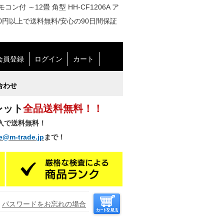
モコン付 ～12畳 角型 HH-CF1206A ア
0円以上で送料無料/安心の90日間保証
会員登録
ログイン
カート
合わせ
レット
全品送料無料！！
購入で送料無料！
e@m-trade.jp
まで！
パスワードをお忘れの場合