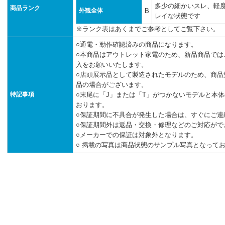
多少の細かいスレ、軽
商品ランク
外観全体
B
レイな状態です
※ランク表はあくまでご参考としてご覧下さい。
○通電・動作確認済みの商品になります。
○本商品はアウトレット家電のため、新品商品では
入をお願いいたします。
○店頭展示品として製造されたモデルのため、商品
品の場合がございます。
特記事項
○末尾に「J」または「T」がつかないモデルと本
おります。
○保証期間に不具合が発生した場合は、すぐにご連
○保証期間外は返品・交換・修理などのご対応がで
○メーカーでの保証は対象外となります。
○ 掲載の写真は商品状態のサンプル写真となって