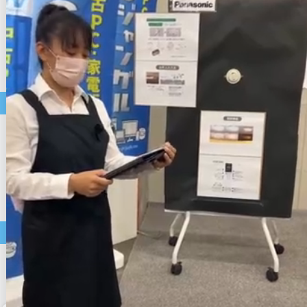
照明器具
洗濯機
空気清浄機
美容家電
掃除機
ホットプレート
コーヒーメーカー
中古パソコン・モバイル商品
店長おすすめ
セール
中古ノートパソコン
中古デスクトップパソコン
中古スマートフォン
アクセサリー類
中古タブレット
中古モニター・周辺機器
価格帯で選ぶ
～9,999円
10,000円～19,999円
20,000円～29,999円
30,000円～