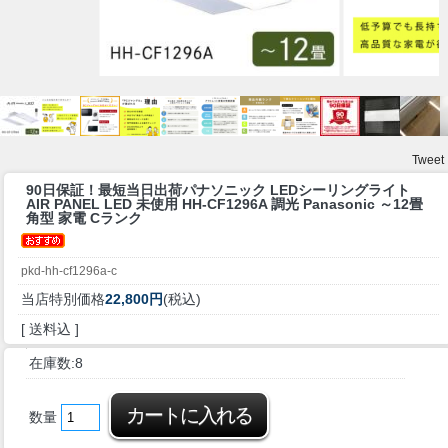
Tweet
90日保証！最短当日出荷
パナソニック LEDシーリングライト
AIR PANEL LED 未使用 HH-CF1296A 調光 Panasonic ～12畳
角型 家電 Cランク
pkd-hh-cf1296a-c
当店特別価格
22,800円
(税込)
[ 送料込 ]
在庫数:8
数量