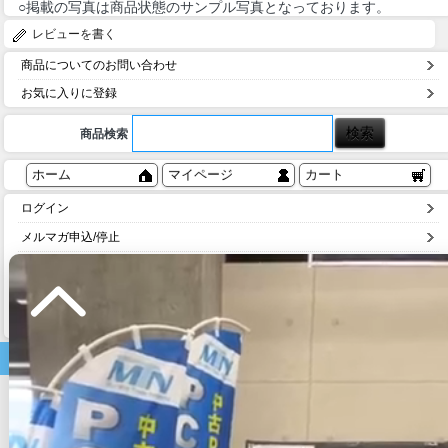
○掲載の写真は商品状態のサンプル写真となっております。
レビューを書く
商品についてのお問い合わせ
お気に入りに登録
商品検索
ホーム
マイページ
カート
ログイン
メルマガ申込/停止
特定商取引法に基づく表示
送料とお支払い方法について
個人情報の取扱いについて
家電商品
テレビ
テレビ・周辺機器
電子レンジ
炊飯器