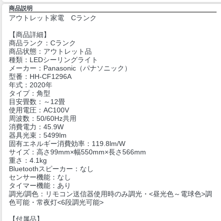
商品説明
アウトレット家電 Cランク
【商品詳細】
商品ランク：Cランク
商品状態：アウトレット品
種類：LEDシーリングライト
メーカー：Panasonic（パナソニック）
型番：HH-CF1296A
年式：2020年
タイプ：角型
目安畳数：～12畳
使用電圧：AC100V
周波数：50/60Hz共用
消費電力：45.9W
器具光束：5499lm
固有エネルギー消費効率：119.8lm/W
サイズ：高さ99mm×幅550mm×長さ566mm
重さ：4.1kg
Bluetoothスピーカー：なし
センサー機能：なし
タイマー機能：あり
調光/調色：リモコン送信器使用時のみ調光・<昼光色～電球色>調
色可能・常夜灯<6段調光可能>
【付属品】