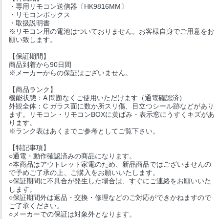
・専用リモコン送信器〔HK9816MM〕
・リモコンボックス
・取扱説明書
※リモコン用の電池はついておりません。お客様自身でご用意をお
願い致します。
【保証期間】
商品到着から90日間
※メーカーからの保証はございません。
【商品ランク】
機能状態：A 問題なくご使用いただけます（通電確認済）
外観全体：C ガラス面に数か所スリ傷、目立つシール跡などがあり
ます。リモコン・リモコンBOXに黄ばみ・表示窓にうすくキズがあ
ります。
※ランク表はあくまでご参考としてご覧下さい。
【特記事項】
○通電・動作確認済みの商品になります。
○本商品はアウトレット家電のため、新品商品ではございませんの
で予めご了承の上、ご購入をお願いいたします。
○保証期間に不具合が発生した場合は、すぐにご連絡をお願いいた
します。
○保証期間外は返品・交換・修理などのご対応ができかねますので
ご了承ください。
○メーカーでの保証は対象外となります。