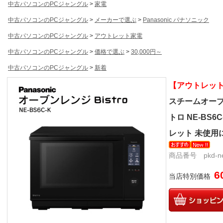
中古パソコンのPCジャングル
>
家電
中古パソコンのPCジャングル
>
メーカーで選ぶ
>
Panasonic パナソニック
中古パソコンのPCジャングル
>
アウトレット家電
中古パソコンのPCジャングル
>
価格で選ぶ
>
30,000円～
中古パソコンのPCジャングル
>
新着
【アウトレッ
スチームオーブンレ
トロ NE-BS6
レット 未使用
商品番号 pkd-ne-
6
当店特別価格