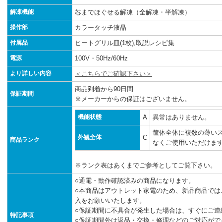
解凍機能
芯までほぐせる解凍（全解凍・半解凍）
操作部
カラータッチ液晶
付属品
ヒートグリル皿(1枚),取説レシピ集
電源
100V・50Hz/60Hz
より詳しい内容
＜こちらでご確認下さい＞
商品到着から90日間
保証期間
※メーカーからの保証はございません。
機能状態
A
異常はありません。
筐体全体に複数の薄い
外観全体
C
商品ランク
なくご使用いただけま
※ランク表はあくまでご参考としてご覧下さい。
○通電・動作確認済みの商品になります。
○本商品はアウトレット家電のため、新品商品では
入をお願いいたします。
○保証期間に不具合が発生した場合は、すぐにご連
特記事項
○保証期間外は返品・交換・修理などのご対応がで