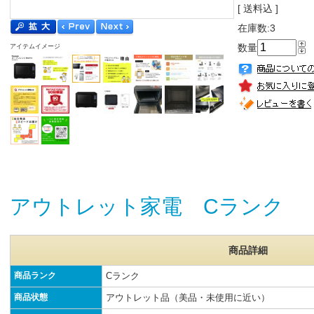
[ 送料込 ]
在庫数:3
数量
アイテムイメージ
アウトレット家電 Cランク
商品詳細
商品ランク
Cランク
商品状態
アウトレット品（美品・未使用に近い）