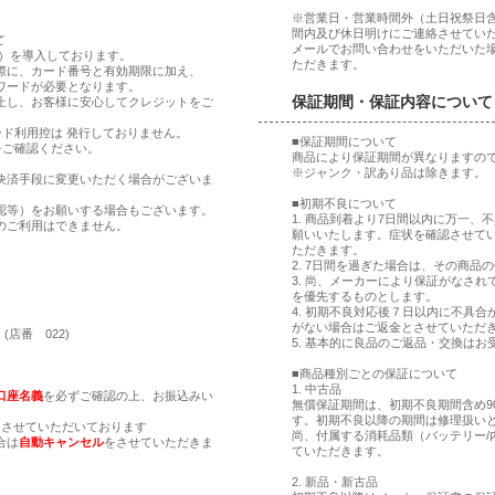
※営業日・営業時間外（土日祝祭日
間内及び休日明けにご連絡させてい
て
メールでお問い合わせをいただいた
ア）を導入しております。
ただきます。
際に、カード番号と有効期限に加え、
ワードが必要となります。
保証期間・保証内容について
止し、お客様に安心してクレジットをご
ド利用控は 発行しておりません。
■保証期間について
をご確認ください。
商品により保証期間が異なりますの
※ジャンク・訳あり品は除きます。
決済手段に変更いただく場合がございま
■初期不良について
認等）をお願いする場合もございます。
1. 商品到着より7日間以内に万一
のご利用はできません。
願いいたします。症状を確認させて
ただきます。
2. 7日間を過ぎた場合は、その商
。
3. 尚、メーカーにより保証がなさ
。
を優先するものとします。
4. 初期不良対応後７日以内に不具
がない場合はご返金とさせていただ
(店番 022)
5. 基本的に良品のご返品・交換はお
■商品種別ごとの保証について
1. 中古品
口座名義
を必ずご確認の上、お振込みい
無償保証期間は、初期不良期間含め9
す。初期不良以降の期間は修理扱い
とさせていただいております
尚、付属する消耗品類（バッテリー/
合は
自動キャンセル
をさせていただきま
ていただきます。
2. 新品・新古品