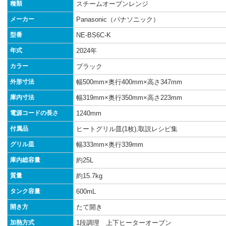
種類
スチームオーブンレンジ
メーカー
Panasonic（パナソニック）
型番
NE-BS6C-K
年式
2024年
カラー
ブラック
外形寸法
幅500mm×奥行400mm×高さ347mm
庫内寸法
幅319mm×奥行350mm×高さ223mm
電源コードの長さ
1240mm
付属品
ヒートグリル皿(1枚),取説レシピ集
グリル皿
幅333mm×奥行339mm
庫内総容量
約25L
質量
約15.7kg
タンク容量
600mL
開き方
たて開き
加熱方式
1段調理 上下ヒーターオーブン