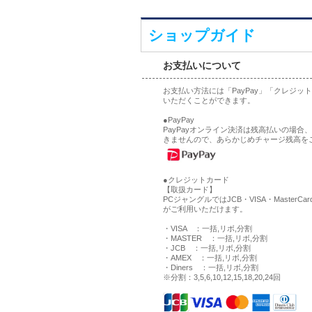
ショップガイド
お支払いについて
お支払い方法には「PayPay」「クレジ
いただくことができます。
●PayPay
PayPayオンライン決済は残高払いの場
きませんので、あらかじめチャージ残高を
●クレジットカード
【取扱カード】
PCジャングルではJCB・VISA・MasterCa
がご利用いただけます。
・VISA ：一括,リボ,分割
・MASTER ：一括,リボ,分割
・JCB ：一括,リボ,分割
・AMEX ：一括,リボ,分割
・Diners ：一括,リボ,分割
※分割：3,5,6,10,12,15,18,20,24回