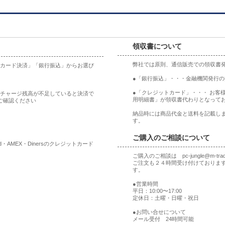
領収書について
弊社では原則、通信販売での領収書
ットカード決済」「銀行振込」からお選び
●「銀行振込」・・・金融機関発行
●「クレジットカード」・・・ お客
合、チャージ残高が不足していると決済で
用明細書」が領収書代わりとなって
ご確認ください
納品時には商品代金と送料を記載しま
す。
ご購入のご相談について
rd・AMEX・Dinersのクレジットカード
ご購入のご相談は pc-jungle@m-t
ご注文も２４時間受け付けておりま
す。
●営業時間
平日：10:00〜17:00
定休日：土曜・日曜・祝日
●お問い合せについて
メール受付 24時間可能