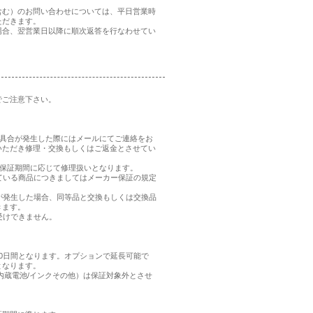
含む）のお問い合わせについては、平日営業時
ただきます。
場合、翌営業日以降に順次返答を行なわせてい
でご注意下さい。
、不具合が発生した際にはメールにてご連絡をお
いただき修理・交換もしくはご返金とさせてい
品の保証期間に応じて修理扱いとなります。
れている商品につきましてはメーカー保証の規定
合が発生した場合、同等品と交換もしくは交換品
きます。
受けできません。
0日間となります。オプションで延長可能で
となります。
内蔵電池/インクその他）は保証対象外とさせ