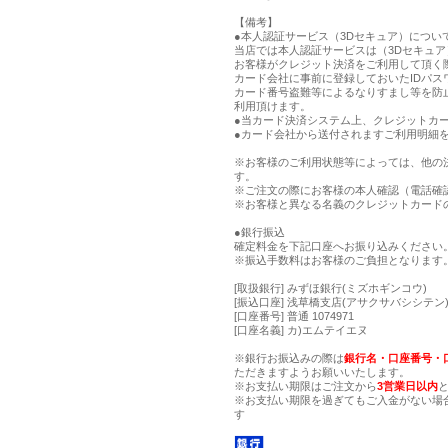
【備考】
●本人認証サービス（3Dセキュア）につい
当店では本人認証サービスは（3Dセキュ
お客様がクレジット決済をご利用して頂く
カード会社に事前に登録しておいたIDパス
カード番号盗難等によるなりすまし等を防
利用頂けます。
●当カード決済システム上、クレジットカー
●カード会社から送付されますご利用明細
※お客様のご利用状態等によっては、他の
す。
※ご注文の際にお客様の本人確認（電話確
※お客様と異なる名義のクレジットカード
●銀行振込
確定料金を下記口座へお振り込みください
※振込手数料はお客様のご負担となります
[取扱銀行] みずほ銀行(ミズホギンコウ)
[振込口座] 浅草橋支店(アサクサバシシテン) 
[口座番号] 普通 1074971
[口座名義] カ)エムテイエヌ
※銀行お振込みの際は
銀行名・口座番号・
ただきますようお願いいたします。
※お支払い期限はご注文から
3営業日以内
※お支払い期限を過ぎてもご入金がない場
す