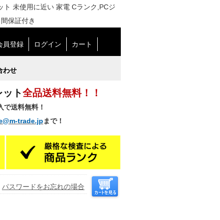
トレット 未使用に近い 家電 Cランク,PCジ
日間保証付き
会員登録
ログイン
カート
合わせ
レット
全品送料無料！！
購入で送料無料！
e@m-trade.jp
まで！
パスワードをお忘れの場合