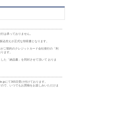
発行は承っておりません。
の振込控えが正式な領収書となります。
様がご契約のクレジットカード会社発行の「利
おります。
した「納品書」を同封させて頂いて おりま
rade.jpにて365日受け付けております。
すので、いつでもお買物をお楽しみいただけま