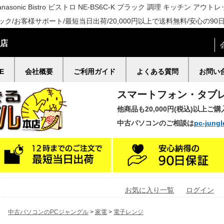
onic Bistro ビストロ NE-BS6C-K ブラック 調理 キッチン アウ
/お客様サポート/最短当日出荷/20,000円以上で送料無料/安心の90
門店
E
会社概要
ご利用ガイド
よくある質問
お問い
スマートフォン・タブ
他商品も20,000円(税込)以上ご
中古パソコンのご相談は
pc-jungl
お気に入り一覧
ログイン
中古パソコンのPCジャングル
>
家電
>
電子レンジ