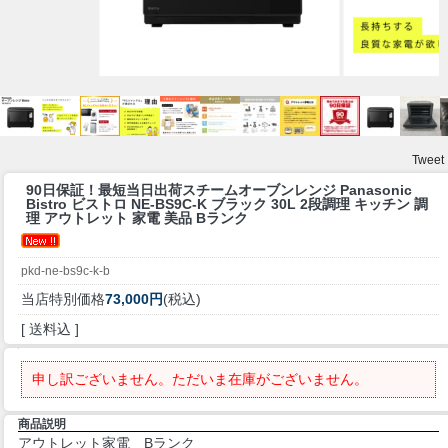
Tweet
90日保証！最短当日出荷
スチームオーブンレンジ Panasonic
Bistro ビストロ NE-BS9C-K ブラック 30L 2段調理 キッチン 調
理 アウトレット 家電 美品 Bランク
pkd-ne-bs9c-k-b
当店特別価格
73,000円
(税込)
[ 送料込 ]
申し訳ございません。ただいま在庫がございません。
商品説明
アウトレット家電 Bランク