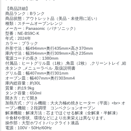
【商品詳細】
商品ランク：Bランク
商品状態：アウトレット品（美品・未使用に近い）
種類：スチームオーブンレンジ
メーカー：Panasonic（パナソニック）
型番：NE-BS9C-K
年式：2024年
カラー：ブラック
外形寸法：幅494mm×奥行435mm×高さ370mm
庫内寸法：幅394mm×奥行309mm×高さ235mm
電源コードの長さ：1380mm
付属品：ヒートグリル皿（1枚）,角皿（2枚） ,クリーントレイ ,給
水タンク ,メニューラベル ,取扱説明書
グリル皿：幅407mm×奥行301mm
オーブン皿：幅407mm×奥行303mm4
庫内総容量：約30L
質量：約19.9kg
タンク容量：650ml
開き方：たて開き
加熱方式：グリル機能：大火力極め焼きヒーター（平面）<br> オ
ーブン機能：２段調理 コンベクションオーブン
解凍機能：解凍方法：芯までほぐせる解凍（全解凍・半解凍）
※食材や形状、環境などにより出来栄えは異なります。
操作部：大型ホワイトバックライト液晶
電源：100V・50Hz/60Hz