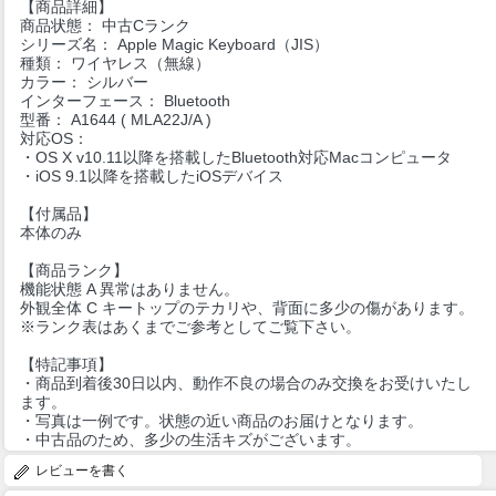
【商品詳細】
商品状態： 中古Cランク
シリーズ名： Apple Magic Keyboard（JIS）
種類： ワイヤレス（無線）
カラー： シルバー
インターフェース： Bluetooth
型番： A1644 ( MLA22J/A )
対応OS：
・OS X v10.11以降を搭載したBluetooth対応Macコンピュータ
・iOS 9.1以降を搭載したiOSデバイス
【付属品】
本体のみ
【商品ランク】
機能状態 A 異常はありません。
外観全体 C キートップのテカリや、背面に多少の傷があります。
※ランク表はあくまでご参考としてご覧下さい。
【特記事項】
・商品到着後30日以内、動作不良の場合のみ交換をお受けいたし
ます。
・写真は一例です。状態の近い商品のお届けとなります。
・中古品のため、多少の生活キズがございます。
レビューを書く