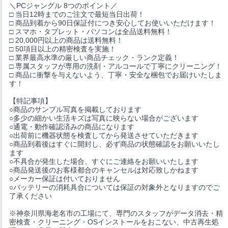
＼PCジャングル 8つのポイント／
□ 当日12時までのご注文で最短当日出荷！
□ 商品到着から90日保証付につき安心してお使いいただけます！
□ スマホ・タブレット・パソコンは全品送料無料！
□ 20,000円以上の商品は送料無料！
□ 50項目以上の精密検査を実施！
□ 業界最高水準の厳しい商品チェック・ランク定義！
□ 専属スタッフが専用の洗剤・アルコールで丁寧にクリーニング！
□ 商品に衝撃を与えないよう、丁寧・安全な梱包でお届けいたしま
す！
【特記事項】
○商品のサンプル写真を掲載しております
○多少の細かい生活キズは写真に映らない場合がございます
○通電・動作確認済みの商品になります
○出荷前に機器状態を検査してから発送させていただきます
○商品到着後はすぐに開封し、必ず商品の状態確認をお願いいたし
ます
○不具合が発生した場合、すぐにご連絡をお願いいたします
○商品発送後のお客様都合のキャンセルは対応致しかねます
○メーカー保証は付いておりません
○バッテリーの消耗具合については保証の対象外となりますのでご
了承ください
※神奈川県海老名市の工場にて、専門のスタッフがデータ消去・精
密検査・クリーニング・OSインストールをおこない、中古再生処