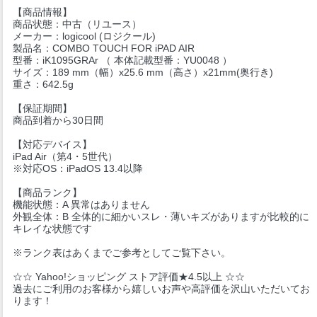
【商品情報】
商品状態：中古（リユース）
メーカー：logicool (ロジクール)
製品名：COMBO TOUCH FOR iPAD AIR
型番：iK1095GRAr （ 本体記載型番：YU0048 ）
サイズ：189 mm（幅）x25.6 mm（高さ）x21mm(奥行き)
重さ：642.5g
【保証期間】
商品到着から30日間
【対応デバイス】
iPad Air（第4・5世代）
※対応OS：iPadOS 13.4以降
【商品ランク】
機能状態：A 異常はありません
外観全体：B 全体的に細かいスレ・薄いキズがありますが比較的に
キレイな状態です
※ランク表はあくまでご参考としてご覧下さい。
☆☆ Yahoo!ショッピング ストア評価★4.5以上 ☆☆
過去にご利用のお客様から嬉しいお声や高評価を沢山いただいてお
ります！