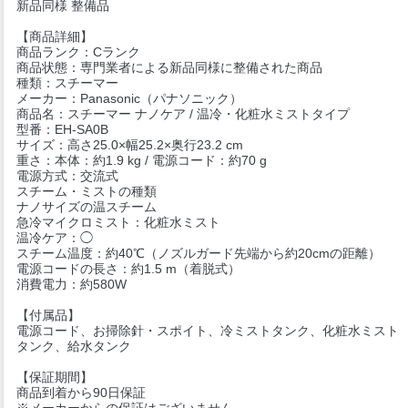
新品同様 整備品
【商品詳細】
商品ランク：Cランク
商品状態：専門業者による新品同様に整備された商品
種類：スチーマー
メーカー：Panasonic（パナソニック）
商品名：スチーマー ナノケア / 温冷・化粧水ミストタイプ
型番：EH-SA0B
サイズ：高さ25.0×幅25.2×奥行23.2 cm
重さ：本体：約1.9 kg / 電源コード：約70 g
電源方式：交流式
スチーム・ミストの種類
ナノサイズの温スチーム
急冷マイクロミスト：化粧水ミスト
温冷ケア：◯
スチーム温度：約40℃（ノズルガード先端から約20cmの距離）
電源コードの長さ：約1.5 m（着脱式）
消費電力：約580W
【付属品】
電源コード、お掃除針・スポイト、冷ミストタンク、化粧水ミスト
タンク、給水タンク
【保証期間】
商品到着から90日保証
※メーカーからの保証はございません。