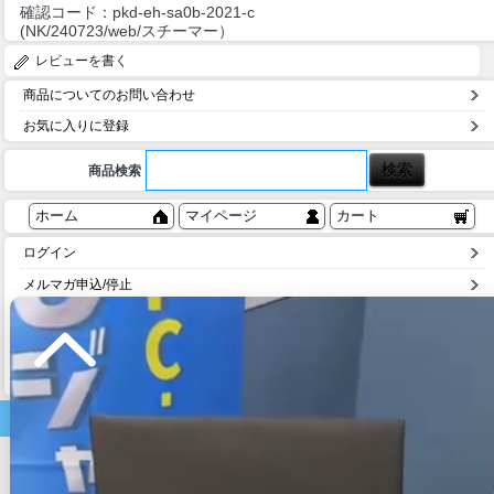
確認コード：pkd-eh-sa0b-2021-c
(NK/240723/web/スチーマー）
レビューを書く
商品についてのお問い合わせ
お気に入りに登録
商品検索
ホーム
マイページ
カート
ログイン
メルマガ申込/停止
特定商取引法に基づく表示
送料とお支払い方法について
個人情報の取扱いについて
家電商品
テレビ
テレビ・周辺機器