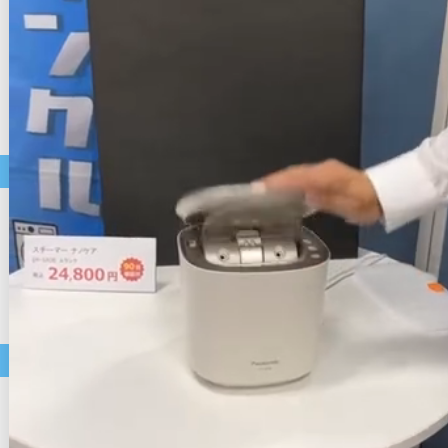
電子レンジ
炊飯器
照明器具
洗濯機
空気清浄機
美容家電
掃除機
ホットプレート
コーヒーメーカー
中古パソコン・モバイル商品
店長おすすめ
セール
中古ノートパソコン
中古デスクトップパソコン
中古スマートフォン
アクセサリー類
中古タブレット
中古モニター・周辺機器
価格帯で選ぶ
～9,999円
10,000円～19,999円
20,000円～29,999円
30,000円～