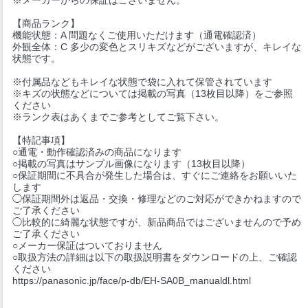
【商品ランク】
機能状態：A 問題なくご使用いただけます（通電確認済）
外観全体：C 多少の変色とスリキズなどがございますが、キレイな
状態です。
※付属品などもキレイな状態で袋に入れて保管されています
※キズの状態などについては掲載の写真（13枚目以降）をご参照
ください
※ランク表はあくまでご参考としてご覧下さい。
【特記事項】
○通電・動作確認済みの商品になります
○掲載の写真はサンプル画像になります（13枚目以降）
○保証期間に不具合が発生した場合は、すぐにご連絡をお願いいた
します
◯保証期間外は返品・交換・修理などのご対応ができかねますので
ご了承ください
◯比較的に綺麗な状態ですが、新品商品ではございませんので予め
ご了承ください
○メーカー保証はついておりません
○取扱方法の詳細は以下の取扱説明書をダウンロードの上、ご確認
ください
https://panasonic.jp/face/p-db/EH-SA0B_manualdl.html