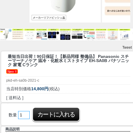
Tweet
最短当日出荷！90日保証！
【新品同様 整備品】 Panasonic スチ
ーマーナノケア 温冷・化粧水ミストタイプ EH-SA0B パナソニッ
ク 家電 Cランク
pkd-eh-sa0b-2021-c
当店特別価格
14,800円
(税込)
[ 送料込 ]
数量
商品説明