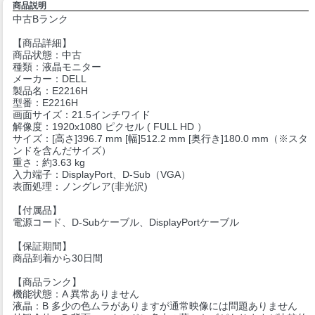
商品説明
中古Bランク
【商品詳細】
商品状態：中古
種類：液晶モニター
メーカー：DELL
製品名：E2216H
型番：E2216H
画面サイズ：21.5インチワイド
解像度：1920x1080 ピクセル ( FULL HD ）
サイズ：[高さ]396.7 mm [幅]512.2 mm [奥行き]180.0 mm（※スタ
ンドを含んだサイズ）
重さ：約3.63 kg
入力端子：DisplayPort、D-Sub（VGA）
表面処理：ノングレア(非光沢)
【付属品】
電源コード、D-Subケーブル、DisplayPortケーブル
【保証期間】
商品到着から30日間
【商品ランク】
機能状態：A 異常ありません
液晶：B 多少の色ムラがありますが通常映像には問題ありません