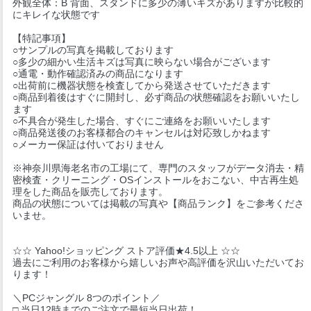
外観全体：B 背面、スタンドに多少の薄いキズがありますが比較的
にキレイな状態です
【特記事項】
○サンプルの写真を掲載しております
○多少の細かい生活キズは写真に映らない場合がございます
○通電・動作確認済みの商品になります
○出荷前に機器状態を検査してから発送させていただきます
○商品到着後はすぐに開封し、必ず商品の状態確認をお願いいたし
ます
○不具合が発生した場合、すぐにご連絡をお願いいたします
○商品発送後のお客様都合のキャンセルは対応致しかねます
○メーカー保証は付いておりません
※神奈川県海老名市の工場にて、専門のスタッフがデータ消去・精
密検査・クリーニング・OSインストールをおこない、中古再生処
理をした商品を販売しております。
商品の状態については掲載の写真や【商品ランク】をご参考くださ
いませ。
☆☆ Yahoo!ショッピング ストア評価★4.5以上 ☆☆
過去にご利用のお客様から嬉しいお声や高評価を沢山いただいてお
ります！
＼PCジャングル 8つのポイント／
□ 当日12時までのご注文で最短当日出荷！