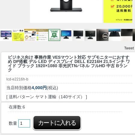
Tweet
ビジネス向け 事務作業 VESマウント対応 サブモニターにおすす
め DP搭載
デル LED ディスプレイ DELL E2216H 21.5インチ ワ
イド ブラック 1920×1080 非光沢TNパネル フルHD 中古 Bラン
ク
lcd-e2216h-b
当店特別価格
4,000円
(税込)
[ 送料パターン ヤマト運輸（140サイズ） ]
在庫数:6
数量