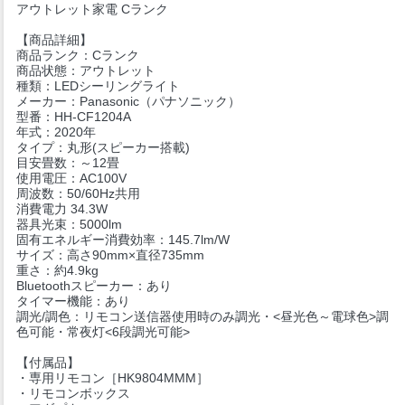
アウトレット家電 Cランク
【商品詳細】
商品ランク：Cランク
商品状態：アウトレット
種類：LEDシーリングライト
メーカー：Panasonic（パナソニック）
型番：HH-CF1204A
年式：2020年
タイプ：丸形(スピーカー搭載)
目安畳数：～12畳
使用電圧：AC100V
周波数：50/60Hz共用
消費電力 34.3W
器具光束：5000lm
固有エネルギー消費効率：145.7lm/W
サイズ：高さ90mm×直径735mm
重さ：約4.9kg
Bluetoothスピーカー：あり
タイマー機能：あり
調光/調色：リモコン送信器使用時のみ調光・<昼光色～電球色>調
色可能・常夜灯<6段調光可能>
【付属品】
・専用リモコン［HK9804MMM］
・リモコンボックス