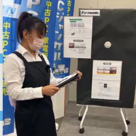
テレビ・周辺機器
電子レンジ
炊飯器
照明器具
洗濯機
空気清浄機
美容家電
掃除機
ホットプレート
コーヒーメーカー
中古パソコン・モバイル商品
店長おすすめ
セール
中古ノートパソコン
中古デスクトップパソコン
中古スマートフォン
アクセサリー類
中古タブレット
中古モニター・周辺機器
価格帯で選ぶ
～9,999円
10,000円～19,999円