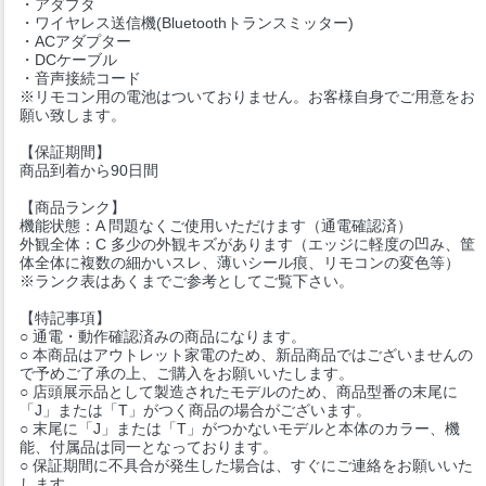
・アダプタ
・ワイヤレス送信機(Bluetoothトランスミッター)
・ACアダプター
・DCケーブル
・音声接続コード
※リモコン用の電池はついておりません。お客様自身でご用意をお
願い致します。
【保証期間】
商品到着から90日間
【商品ランク】
機能状態：A 問題なくご使用いただけます（通電確認済）
外観全体：C 多少の外観キズがあります（エッジに軽度の凹み、筐
体全体に複数の細かいスレ、薄いシール痕、リモコンの変色等）
※ランク表はあくまでご参考としてご覧下さい。
【特記事項】
○ 通電・動作確認済みの商品になります。
○ 本商品はアウトレット家電のため、新品商品ではございませんの
で予めご了承の上、ご購入をお願いいたします。
○ 店頭展示品として製造されたモデルのため、商品型番の末尾に
「J」または「T」がつく商品の場合がございます。
○ 末尾に「J」または「T」がつかないモデルと本体のカラー、機
能、付属品は同一となっております。
○ 保証期間に不具合が発生した場合は、すぐにご連絡をお願いいた
します。