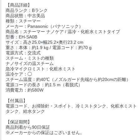
【商品詳細】
商品ランク：Bランク
商品状態：中古美品
種類：スチーマー
メーカー：Panasonic（パナソニック）
商品名：スチーマー ナノケア / 温冷・化粧水ミストタイプ
型番：EH-SA0B
サイズ：高さ25.0×幅25.2×奥行23.2 cm
重さ：本体：約1.9 kg / 電源コード：約70 g
電源方式：交流式
スチーム・ミストの種類
ナノサイズの温スチーム
急冷マイクロミスト：化粧水ミスト
温冷ケア：◯
スチーム温度：約40℃（ノズルガード先端から約20cmの距離）
電源コードの長さ：約1.5 m（着脱式）
消費電力：約580W
【付属品】
電源コード、お掃除針・スポイト、冷ミストタンク、化粧水ミスト
タンク、給水タンク
【保証期間】
商品到着から90日保証
※メーカーからの保証はございません。