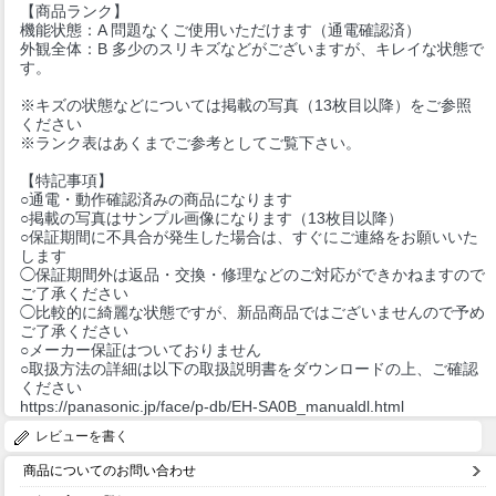
【商品ランク】
機能状態：A 問題なくご使用いただけます（通電確認済）
外観全体：B 多少のスリキズなどがございますが、キレイな状態で
す。
※キズの状態などについては掲載の写真（13枚目以降）をご参照
ください
※ランク表はあくまでご参考としてご覧下さい。
【特記事項】
○通電・動作確認済みの商品になります
○掲載の写真はサンプル画像になります（13枚目以降）
○保証期間に不具合が発生した場合は、すぐにご連絡をお願いいた
します
◯保証期間外は返品・交換・修理などのご対応ができかねますので
ご了承ください
◯比較的に綺麗な状態ですが、新品商品ではございませんので予め
ご了承ください
○メーカー保証はついておりません
○取扱方法の詳細は以下の取扱説明書をダウンロードの上、ご確認
ください
https://panasonic.jp/face/p-db/EH-SA0B_manualdl.html
レビューを書く
商品についてのお問い合わせ