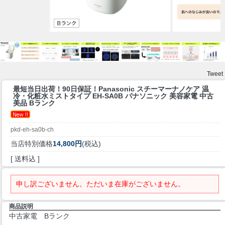
Tweet
最短当日出荷！90日保証！
Panasonic スチーマーナノケア 温
冷・化粧水ミストタイプ EH-SA0B パナソニック 美容家電 中古
美品 Bランク
pkd-eh-sa0b-ch
当店特別価格
14,800円
(税込)
[ 送料込 ]
申し訳ございません。ただいま在庫がございません。
商品説明
中古家電 Bランク