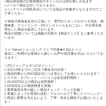
○商品発送後のお客様都合のキャンセルは対応致しかねます
○メーカー保証は付いておりません
○バッテリーの消耗具合については保証の対象外となりますのでご
了承ください
※神奈川県海老名市の工場にて、専門のスタッフがデータ消去・精
密検査・クリーニング・OSインストールをおこない、中古再生処
理をした商品を販売しております。
商品の状態については掲載の写真や【商品ランク】をご参考くださ
いませ。
☆☆ Yahoo!ショッピング ストア評価★4.5以上 ☆☆
過去にご利用のお客様から嬉しいお声や高評価を沢山いただいてお
ります！
＼PCジャングル 8つのポイント／
□ 当日12時までのご注文で最短当日出荷！
□ 商品到着から90日保証付につき安心してお使いいただけます！
□ スマホ・タブレット・パソコンは全品送料無料！
□ 20,000円以上の商品は送料無料！
□ 50項目以上の精密検査を実施！
□ 業界最高水準の厳しい商品チェック・ランク定義！
□ 専属スタッフが専用の洗剤・アルコールで丁寧にクリーニング！
□ 商品に衝撃を与えないよう、丁寧・安全な梱包でお届けいたしま
す！