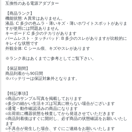
互換性のある電源アダプター
【商品ランク】
機能状態: A 異常はありません。
液晶: C 多少の色ムラ・薄いキズ・薄いホワイトスポットがありま
すが使用には問題ありません
キーボード:C 多少のテカリがあります
パームレスト・タッチパッド: B 多少のスレがありますが比較的に
キレイな状態です
外観全体: C シール痕、キズやスレがあります
※ランク表はあくまでご参考としてご覧下さい。
【保証期間】
商品到着から90日間
※バッテリーは保証対象外となります。
【特記事項】
○商品のサンプル写真を掲載しております
○多少の細かい生活キズは写真に映らない場合がございます
○通電・動作確認済みの商品になります
○出荷前に機器状態を検査してから発送させていただきます
○商品到着後はすぐに開封し、必ず商品の状態確認をお願いいたし
ます
○不具合が発生した場合、すぐにご連絡をお願いいたします