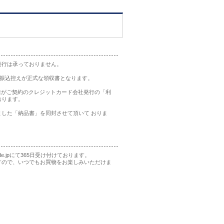
発行は承っておりません。
の振込控えが正式な領収書となります。
様がご契約のクレジットカード会社発行の「利
おります。
した「納品書」を同封させて頂いて おりま
rade.jpにて365日受け付けております。
すので、いつでもお買物をお楽しみいただけま