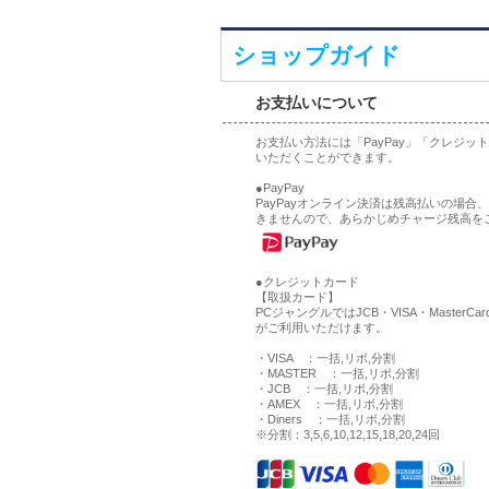
ショップガイド
お支払いについて
お支払い方法には「PayPay」「クレジ
いただくことができます。
●PayPay
PayPayオンライン決済は残高払いの場
きませんので、あらかじめチャージ残高を
●クレジットカード
【取扱カード】
PCジャングルではJCB・VISA・MasterCa
がご利用いただけます。
・VISA ：一括,リボ,分割
・MASTER ：一括,リボ,分割
・JCB ：一括,リボ,分割
・AMEX ：一括,リボ,分割
・Diners ：一括,リボ,分割
※分割：3,5,6,10,12,15,18,20,24回