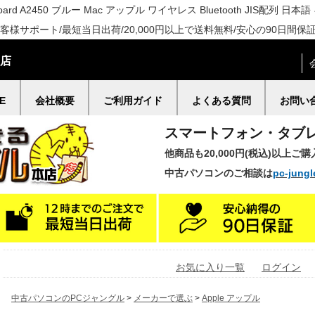
eyboard A2450 ブルー Mac アップル ワイヤレス Bluetooth JIS配
様サポート/最短当日出荷/20,000円以上で送料無料/安心の90日間保
門店
E
会社概要
ご利用ガイド
よくある質問
お問い
スマートフォン・タブ
他商品も20,000円(税込)以上ご
中古パソコンのご相談は
pc-jungl
お気に入り一覧
ログイン
中古パソコンのPCジャングル
>
メーカーで選ぶ
>
Apple アップル