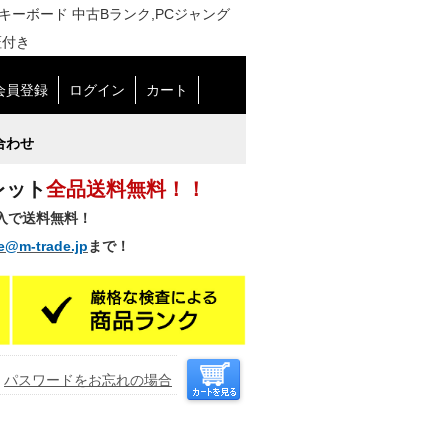
列 日本語 キーボード 中古Bランク,PCジャング
証付き
会員登録
ログイン
カート
合わせ
レット
全品送料無料！！
購入で送料無料！
e@m-trade.jp
まで！
パスワードをお忘れの場合