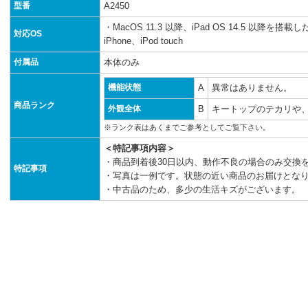
型番
A2450
・MacOS 11.3 以降、iPad OS 14.5 以降を搭載し
対応OS
iPhone、iPod touch
付属品
本体のみ
機能状態
A
異常はありません。
商品ランク
外観全体
B
キートップのテカリや
※ランク表はあくまでご参考としてご覧下さい。
＜特記事項内容＞
・商品到着後30日以内、動作不良の場合のみ交換
特記事項
・写真は一例です。状態の近い商品のお届けとな
・中古品のため、多少の生活キズがございます。