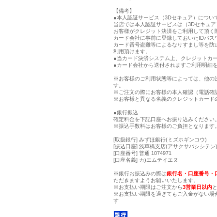
【備考】
●本人認証サービス（3Dセキュア）につい
当店では本人認証サービスは（3Dセキュ
お客様がクレジット決済をご利用して頂く
カード会社に事前に登録しておいたIDパス
カード番号盗難等によるなりすまし等を防
利用頂けます。
●当カード決済システム上、クレジットカー
●カード会社から送付されますご利用明細
※お客様のご利用状態等によっては、他の
す。
※ご注文の際にお客様の本人確認（電話確
※お客様と異なる名義のクレジットカード
●銀行振込
確定料金を下記口座へお振り込みください
※振込手数料はお客様のご負担となります
[取扱銀行] みずほ銀行(ミズホギンコウ)
[振込口座] 浅草橋支店(アサクサバシシテン) 
[口座番号] 普通 1074971
[口座名義] カ)エムテイエヌ
※銀行お振込みの際は
銀行名・口座番号・
ただきますようお願いいたします。
※お支払い期限はご注文から
3営業日以内
※お支払い期限を過ぎてもご入金がない場
す