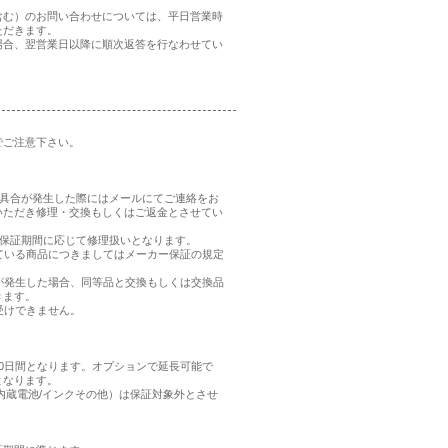
含む）のお問い合わせについては、平日営業時
ただきます。
場合、翌営業日以降に順次返答を行なわせてい
でご注意下さい。
、不具合が発生した際にはメールにてご連絡をお
いただき修理・交換もしくはご返金とさせてい
品の保証期間に応じて修理扱いとなります。
れている商品につきましてはメーカー保証の規定
合が発生した場合、同等品と交換もしくは交換品
きます。
受けできません。
0日間となります。オプションで延長可能で
となります。
内蔵電池/インクその他）は保証対象外とさせ