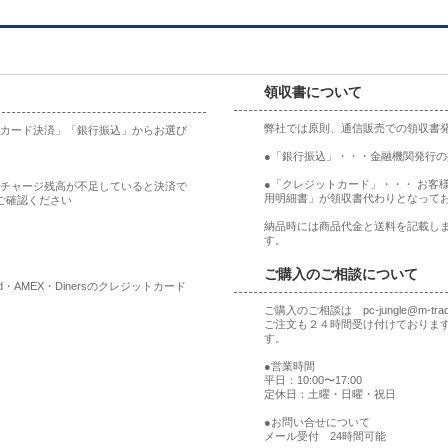
領収書について
弊社では原則、通信販売での領収書
ットカード決済」「銀行振込」からお選び
●「銀行振込」・・・金融機関発行
●「クレジットカード」・・・ お客
合、チャージ残高が不足していると決済で
用明細書」が領収書代わりとなって
ご確認ください
納品時には商品代金と送料を記載しま
す。
ご購入のご相談について
rd・AMEX・Dinersのクレジットカード
ご購入のご相談は pc-jungle@m-t
ご注文も２４時間受け付けておりま
す。
●営業時間
平日：10:00〜17:00
定休日：土曜・日曜・祝日
●お問い合せについて
メール受付 24時間可能