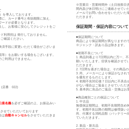
※営業日・営業時間外（土日祝祭日
間内及び休日明けにご連絡させてい
て
メールでお問い合わせをいただいた
ア）を導入しております。
ただきます。
際に、カード番号と有効期限に加え、
ワードが必要となります。
保証期間・保証内容について
止し、お客様に安心してクレジットをご
ド利用控は 発行しておりません。
■保証期間について
をご確認ください。
商品により保証期間が異なりますの
※ジャンク・訳あり品は除きます。
決済手段に変更いただく場合がございま
■初期不良について
認等）をお願いする場合もございます。
1. 商品到着より7日間以内に万一
のご利用はできません。
願いいたします。症状を確認させて
ただきます。
2. 7日間を過ぎた場合は、その商
。
3. 尚、メーカーにより保証がなさ
。
を優先するものとします。
4. 初期不良対応後７日以内に不具
がない場合はご返金とさせていただ
(店番 022)
5. 基本的に良品のご返品・交換はお
■商品種別ごとの保証について
1. 中古品
口座名義
を必ずご確認の上、お振込みい
無償保証期間は、初期不良期間含め9
す。初期不良以降の期間は修理扱い
とさせていただいております
尚、付属する消耗品類（バッテリー/
合は
自動キャンセル
をさせていただきま
ていただきます。
2. 新品・新古品