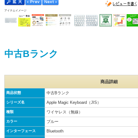
アイテムイメージ
中古Bランク
商品詳細
商品状態
中古Bランク
シリーズ名
Apple Magic Keyboard（JIS）
種類
ワイヤレス（無線）
カラー
ブルー
インターフェース
Bluetooth