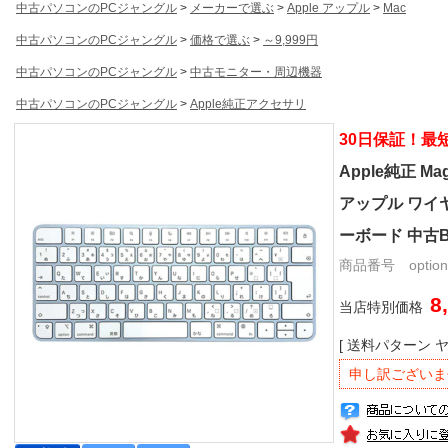
中古パソコンのPCジャングル
>
メーカーで選ぶ
>
Apple アップル
>
Mac
中古パソコンのPCジャングル
>
価格で選ぶ
>
～9,999円
中古パソコンのPCジャングル
>
中古モニター・周辺機器
中古パソコンのPCジャングル
>
Apple純正アクセサリ
30日保証！最
Apple純正 Mag
アップル ワイヤレ
ーボード 中古
商品番号 option-a
8
当店特別価格
[ 送料パターン 
申し訳ございま