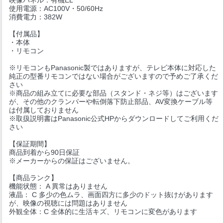
使用電源：AC100V・50/60Hz
消費電力：382W
【付属品】
・本体
・リモコン
※リモコンもPanasonic製ではありますが、テレビ本体に対応した
純正の型番リモコンではない場合がございますので予めご了承くだ
さい
※商品の組み立てに必要な部品（スタンド・ネジ等）はございます
が、その他のクランパーや転倒落下防止部品、AV変換ケーブル等
は付属しておりません
※取扱説明書はPanasonic公式HPからダウンロードしてご利用くだ
さい
【保証期間】
商品到着から90日保証
※メーカーからの保証はございません。
【商品ランク】
機能状態： A 異常はありません
液晶： C 多少の色ムラ、画面四方に多少のドット抜けがあります
が、映像の視聴には問題はありません
外観全体：C 全体的に生活キズ、リモコンに変色があります