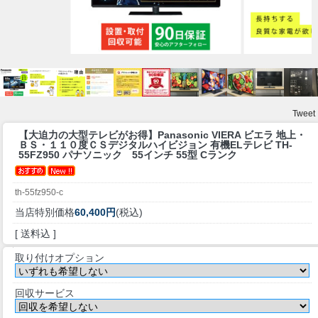
Tweet
【大迫力の大型テレビがお得】
Panasonic VIERA ビエラ 地上・
ＢＳ・１１０度ＣＳデジタルハイビジョン 有機ELテレビ TH-
55FZ950 パナソニック 55インチ 55型 Cランク
th-55fz950-c
当店特別価格
60,400円
(税込)
[ 送料込 ]
取り付けオプション
回収サービス