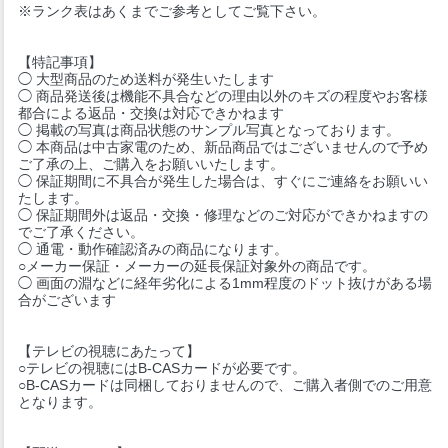
※ランク表はあくまでご参考としてご覧下さい。
【特記事項】
◯ 大型商品のため送料が発生いたします
◯ 商品発送後は機能不具合などの理由以外のキズの程度やお客様
都合による返品・交換は対応できかねます
◯ 掲載の写真は商品状態のサンプル写真となっております。
◯ 本商品は中古家電のため、新品商品ではございませんので予め
ご了承の上、ご購入をお願いいたします。
◯ 保証期間に不具合が発生した場合は、すぐにご連絡をお願いい
たします。
◯ 保証期間外は返品・交換・修理などのご対応ができかねますの
でご了承ください。
◯ 通電・動作確認済みの商品になります。
○メーカー保証・メーカーの延長保証対象外の商品です。
◯ 画面の淵などに経年劣化による1mm程度のドット抜けがある場
合がございます
【テレビの視聴にあたって】
○テレビの視聴にはB-CASカードが必要です。
○B-CASカードは同梱しておりませんので、ご購入者側でのご用意
となります。