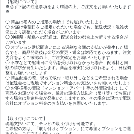
【配送について】
※必ず下記の注意事項をよく確認の上、ご注文をお願いいたします
※
◯ 商品は宅内のご指定の場所までお運びいたします
◯ お届け希望日をご指定いただいた場合でも、配送状況・混雑状
況により調整いただく場合がございます
◯ 沖縄県・離島への配送は、配送会社の都合上お断りする場合が
ございます
◯ オプション選択間違いによる過剰な金額の支払いが発生した場
合でも、商品発送後は金額の変更・返金は対応できかねます。注文
内容をよくご確認の上、ご注文確定をお願いいたします
◯ 不在などで配達日に商品を受け取れなかった場合、配送料と同
額の請求が発生いたします。商品を確実に受け取れるよう、日程調
整をお願いいたします
◯ 商品配送の際、現地で取付・取り外しなどをご希望される場合
は配送会社に現地でオプション料金のお支払いをお願いいたします
◯ お客様宅の階段（マンション・アパート等の外階段含む）にて
商品をお運びする場合や、通常の運搬方法以外（吊り等）でお運び
する場合は別途料金が発生いたしますため、その場合は現地で配送
会社にオプション料金のお支払いをお願いいたします。
【取り付けについて】
現地支払いにて、テレビの取り付けが可能です。
ご希望の方は、「取り付けオプション」にて希望オプションをご選
択の上、ご注文をお願いいたします。