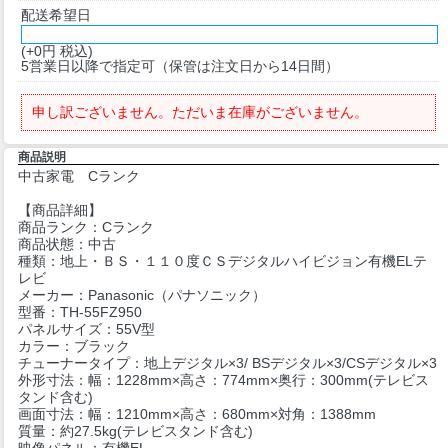
配送希望日
(+0円 税込)
5営業日以降で指定可（保管は注文日から14日間）
申し訳ございません。ただいま在庫がございません。
商品説明
中古家電 Cランク
【商品詳細】
商品ランク：Cランク
商品状態：中古
種類：地上・ＢＳ・１１０度ＣＳデジタルハイビジョン有機ELテ
レビ
メーカー：Panasonic（パナソニック）
型番：TH-55FZ950
パネルサイズ：55V型
カラー：ブラック
チューナータイプ：地上デジタル×3/ BSデジタル×3/CSデジタル×3
外形寸法：幅：1228mm×高さ：774mm×奥行：300mm(テレビス
タンド含む)
画面寸法：幅：1210mm×高さ：680mm×対角：1388mm
質量：約27.5kg(テレビスタンド含む)
映像パネル：有機EL