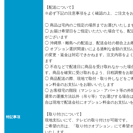
【配送について】
※必ず下記の注意事項をよく確認の上、ご注文を
◯ 商品は宅内のご指定の場所までお運びいたしま
◯ お届け希望日をご指定いただいた場合でも、配
がございます
◯ 沖縄県・離島への配送は、配送会社の都合上お
◯ オプション選択間違いによる過剰な金額の支払
の変更・返金は対応できかねます。注文内容をよ
ます
◯ 不在などで配達日に商品を受け取れなかった場
す。商品を確実に受け取れるよう、日程調整をお
◯ 商品配送の際、現地で取付・取り外しなどをご
ョン料金のお支払いをお願いいたします
◯ お客様宅の階段（マンション・アパート等の外
通常の運搬方法以外（吊り等）でお運びする場合
合は現地で配送会社にオプション料金のお支払い
【取り付けについて】
特記事項
現地支払いにて、テレビの取り付けが可能です。
ご希望の方は、「取り付けオプション」にて希望
いたします。