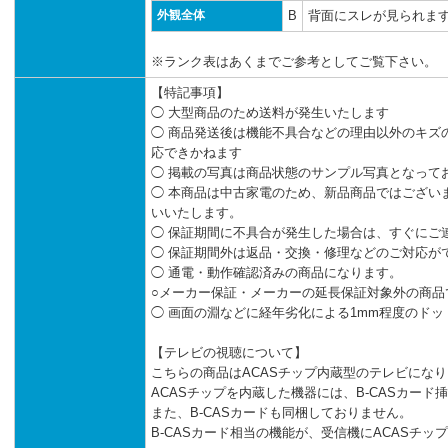
外観全体
B
背面にスレが見られま
※ランク表はあくまでご参考としてご覧下さい。
【特記事項】
◯ 大型商品のため送料が発生いたします
◯ 商品発送後は機能不具合などの理由以外のキズ
応できかねます
◯ 掲載の写真は商品状態のサンプル写真となって
◯ 本商品は中古家電のため、新品商品ではござい
いいたします。
◯ 保証期間に不具合が発生した場合は、すぐにご
◯ 保証期間外は返品・交換・修理などのご対応が
◯ 通電・動作確認済みの商品になります。
○メーカー保証・メーカーの延長保証対象外の商品
◯ 画面の淵などに経年劣化による1mm程度のド
【テレビの視聴について】
こちらの商品はACASチップ内蔵型のテレビにな
ACASチップを内蔵した機器には、B-CASカード
また、B-CASカードも同梱しておりません。
B-CASカード相当の機能が、受信機にACASチ