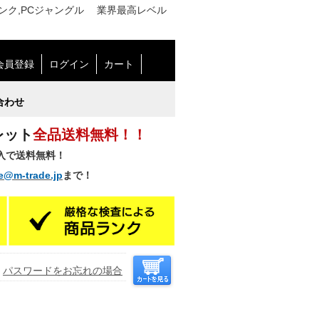
中古 Cランク,PCジャングル 業界最高レベル
会員登録
ログイン
カート
合わせ
レット
全品送料無料！！
購入で送料無料！
e@m-trade.jp
まで！
パスワードをお忘れの場合