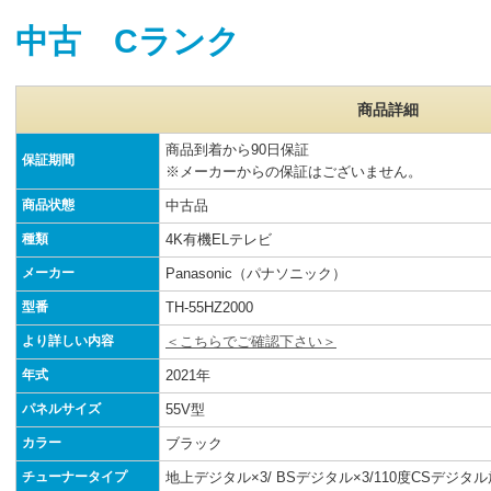
中古 Cランク
商品詳細
商品到着から90日保証
保証期間
※メーカーからの保証はございません。
商品状態
中古品
種類
4K有機ELテレビ
メーカー
Panasonic（パナソニック）
型番
TH-55HZ2000
より詳しい内容
＜こちらでご確認下さい＞
年式
2021年
パネルサイズ
55V型
カラー
ブラック
チューナータイプ
地上デジタル×3/ BSデジタル×3/110度CSデジタル