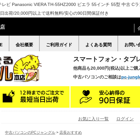
 Panasonic VIERA TH-55HZ2000 ビエラ 55インチ 55型 
出荷/20,000円以上で送料無料/安心の90日間保証付き
門店
E
会社概要
ご利用ガイド
よくある質問
お問い
スマートフォン・タブ
他商品も20,000円(税込)以上ご
中古パソコンのご相談は
pc-jungl
お気に入り一覧
ログイン
中古パソコンのPCジャングル
>
店長おすすめ