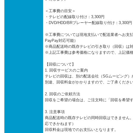
＜工事費の目安＞
・テレビの配線取り付け：3,300円
・DVD/HDD/BRプレーヤー配線取り付け：3,300円
※工事費については現地支払いで配送業者へお支
PayPay対応可能）
※商品配送時の既存テレビの引き取り（回収）は
※上記工事費は参考価格になりますので、上記価
【回収について】
1. 回収サービスのご案内
テレビの回収は、別の配送会社（SGムービング）
別途、回収料金がかかりますので、ご了承くださ
2. 回収のご依頼方法
回収をご希望の場合は、ご注文時に「回収を希望
3. 注意事項
商品配送時の既存テレビの同時回収はできません。
応できかねます）
回収料金は現地でのお支払いとなります。