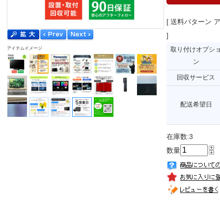
[ 送料パターン
]
アイテムイメージ
取り付けオプシ
ン
回収サービス
配送希望日
在庫数:3
数量