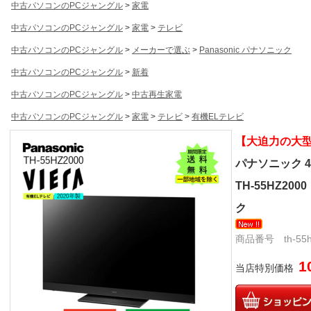
中古パソコンのPCジャングル
>
家電
中古パソコンのPCジャングル
>
家電
>
テレビ
中古パソコンのPCジャングル
>
メーカーで選ぶ
>
Panasonic パナソニック
中古パソコンのPCジャングル
>
新着
中古パソコンのPCジャングル
>
中古再生家電
中古パソコンのPCジャングル
>
家電
>
テレビ
>
有機ELテレビ
【大迫力の大
パナソニック 4K
TH-55HZ200
ク
商品番号 th-55hz
1
当店特別価格