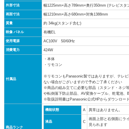
外形寸法
幅1225mm×高さ789mm×奥行350mm (テレビスタ
画面寸法
幅1210mm×高さ680mm×対角1388mm
質量
約 34kg(スタンド含む)
映像 パネル
有機EL
使用電源
AC100V 50/60Hz
消費電力
424W
・本体
・リモコン
※リモコンもPanasonic製ではありますが、テ
付属品
ない場合がございますので予めご了承ください
※商品の組み立てに必要な部品（スタンド・ネジ
や転倒落下防止部品、AV変換ケーブル、乾電池、B
※取扱説明書はPanasonic公式HPからダウンロ
機能状態
A
異常はありません。
画面上部と右側面にラ
液晶
C
見られます
商品ランク