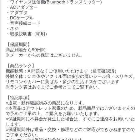
・ワイヤレス送信機(Bluetoothトランスミッター)
・ACアダプター
・アダプタ
・DCケーブル
・音声接続コード
・ネジ
・取扱説明書（印刷）
【保証期間】
商品到着から90日間
※メーカーからの保証はございません。
【商品ランク】
機能状態：A 問題なくご使用いただけます（通電確認済）
外観全体：C 本体やアクリル面に多少の薄いシール痕・スリキズ、
リモコンやカバーに黄ばみ・多少の生活キズがございます
※ランク表はあくまでご参考としてご覧下さい。
【特記事項】
○通電・動作確認済みの商品になります。
○本商品はアウトレット家電のため、新品商品ではございませんの
で予めご了承の上、ご購入をお願いいたします。
○保証期間に不具合が発生した場合は、すぐにご連絡をお願いいた
します。
○保証期間外は返品・交換・修理などのご対応ができかねますので
ご了承ください。
○メーカーでの保証は対象外となります。