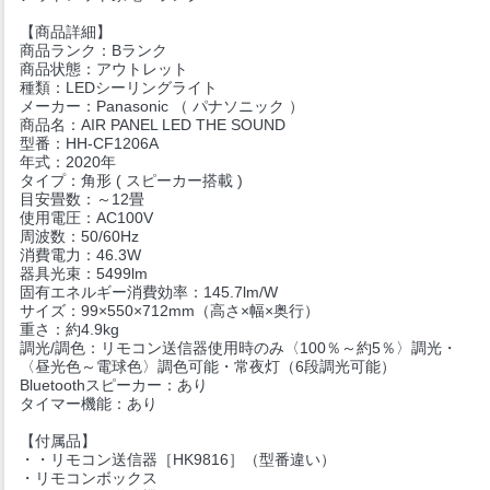
【商品詳細】
商品ランク：Bランク
商品状態：アウトレット
種類：LEDシーリングライト
メーカー：Panasonic （ パナソニック ）
商品名：AIR PANEL LED THE SOUND
型番：HH-CF1206A
年式：2020年
タイプ：角形 ( スピーカー搭載 )
目安畳数：～12畳
使用電圧：AC100V
周波数：50/60Hz
消費電力：46.3W
器具光束：5499lm
固有エネルギー消費効率：145.7lm/W
サイズ：99×550×712mm（高さ×幅×奥行）
重さ：約4.9kg
調光/調色：リモコン送信器使用時のみ〈100％～約5％〉調光・
〈昼光色～電球色〉調色可能・常夜灯（6段調光可能）
Bluetoothスピーカー：あり
タイマー機能：あり
【付属品】
・・リモコン送信器［HK9816］（型番違い）
・リモコンボックス