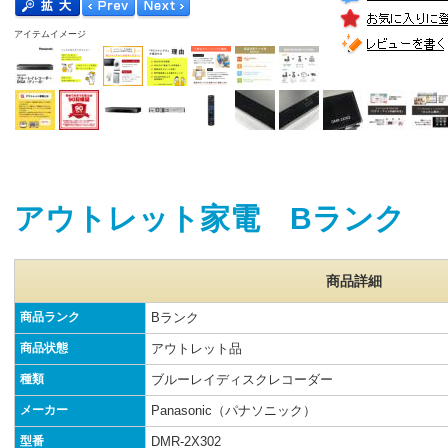
アイテムイメージ
アウトレット家電 Bランク
商品詳細
商品ランク
Bランク
商品状態
アウトレット品
種類
ブルーレイディスクレコーダー
メーカー
Panasonic（パナソニック）
型番
DMR-2X302