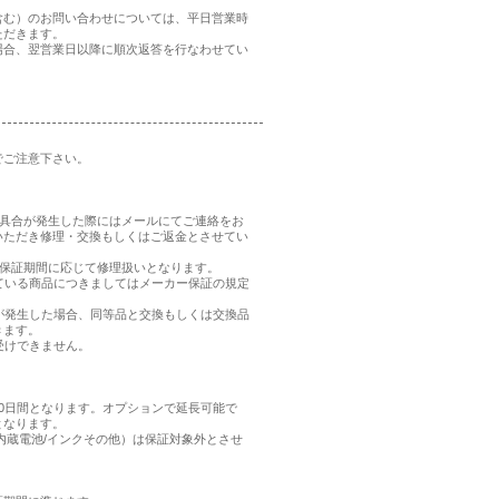
含む）のお問い合わせについては、平日営業時
ただきます。
場合、翌営業日以降に順次返答を行なわせてい
でご注意下さい。
、不具合が発生した際にはメールにてご連絡をお
いただき修理・交換もしくはご返金とさせてい
品の保証期間に応じて修理扱いとなります。
れている商品につきましてはメーカー保証の規定
合が発生した場合、同等品と交換もしくは交換品
きます。
受けできません。
0日間となります。オプションで延長可能で
となります。
内蔵電池/インクその他）は保証対象外とさせ