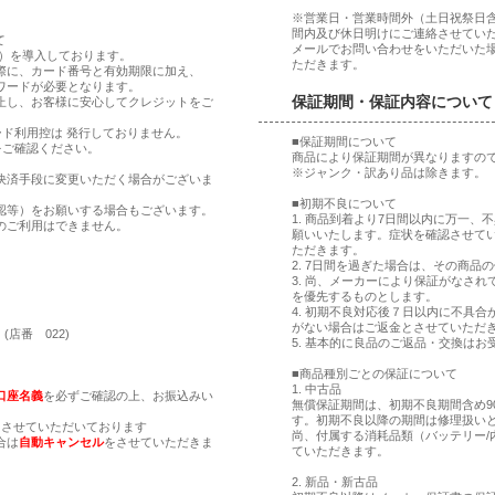
※営業日・営業時間外（土日祝祭日
間内及び休日明けにご連絡させてい
て
メールでお問い合わせをいただいた
ア）を導入しております。
ただきます。
際に、カード番号と有効期限に加え、
ワードが必要となります。
保証期間・保証内容について
止し、お客様に安心してクレジットをご
ド利用控は 発行しておりません。
■保証期間について
をご確認ください。
商品により保証期間が異なりますの
※ジャンク・訳あり品は除きます。
決済手段に変更いただく場合がございま
■初期不良について
認等）をお願いする場合もございます。
1. 商品到着より7日間以内に万一
のご利用はできません。
願いいたします。症状を確認させて
ただきます。
2. 7日間を過ぎた場合は、その商
。
3. 尚、メーカーにより保証がなさ
。
を優先するものとします。
4. 初期不良対応後７日以内に不具
がない場合はご返金とさせていただ
(店番 022)
5. 基本的に良品のご返品・交換はお
■商品種別ごとの保証について
1. 中古品
口座名義
を必ずご確認の上、お振込みい
無償保証期間は、初期不良期間含め9
す。初期不良以降の期間は修理扱い
とさせていただいております
尚、付属する消耗品類（バッテリー/
合は
自動キャンセル
をさせていただきま
ていただきます。
2. 新品・新古品