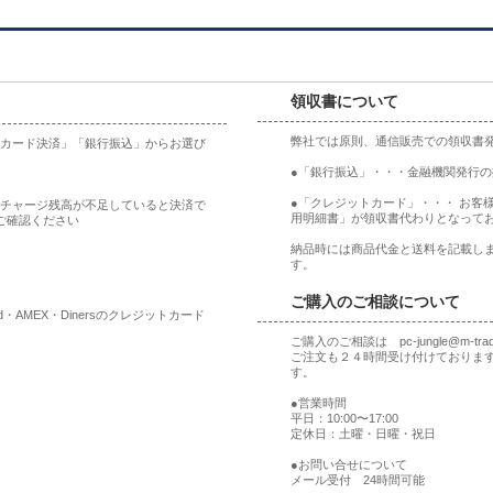
領収書について
弊社では原則、通信販売での領収書
ットカード決済」「銀行振込」からお選び
●「銀行振込」・・・金融機関発行
●「クレジットカード」・・・ お客
合、チャージ残高が不足していると決済で
用明細書」が領収書代わりとなって
ご確認ください
納品時には商品代金と送料を記載しま
す。
ご購入のご相談について
rd・AMEX・Dinersのクレジットカード
ご購入のご相談は pc-jungle@m-t
ご注文も２４時間受け付けておりま
す。
●営業時間
平日：10:00〜17:00
定休日：土曜・日曜・祝日
●お問い合せについて
メール受付 24時間可能