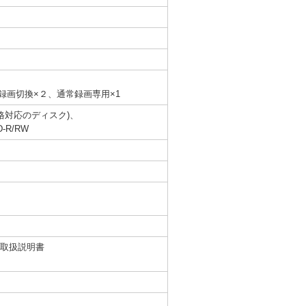
録画切換×２、通常録画専用×1
VR規格対応のディスク)、
-R/RW
、取扱説明書