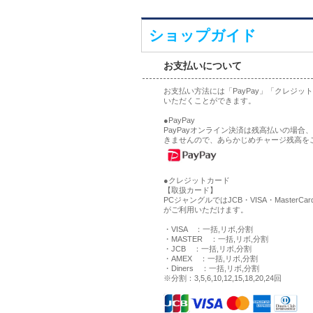
ショップガイド
お支払いについて
お支払い方法には「PayPay」「クレジ
いただくことができます。
●PayPay
PayPayオンライン決済は残高払いの場
きませんので、あらかじめチャージ残高を
●クレジットカード
【取扱カード】
PCジャングルではJCB・VISA・MasterCa
がご利用いただけます。
・VISA ：一括,リボ,分割
・MASTER ：一括,リボ,分割
・JCB ：一括,リボ,分割
・AMEX ：一括,リボ,分割
・Diners ：一括,リボ,分割
※分割：3,5,6,10,12,15,18,20,24回