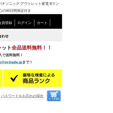
3TB パナソニック アウトレット家電 Bラン
心の90日間保証付き
会員登録
ログイン
カート
合わせ
レット
全品送料無料！！
購入で送料無料！
e@m-trade.jp
まで！
パスワードをお忘れの場合