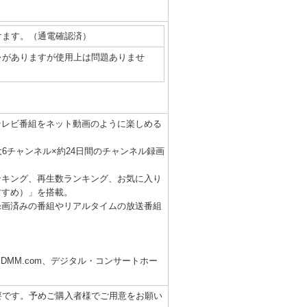
けます。（通電確認済）
レがありますが使用上は問題ありませ
テレビ番組をネット動画のように楽しめる
6チャンネル×約24日間のチャンネル録画
ンキング、再生数ランキング、お気に入り
すすめ）」を搭載。
録画済みの番組やリアルタイムの放送番組
ravi、DMM.com、デジタル・コンサートホー
必要です。予めご購入者様でご用意をお願い