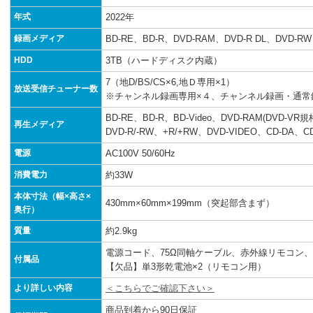
年式
2022年
録画メディア
BD-RE、BD-R、DVD-RAM、DVD-R DL、DVD-RW
HDD
3TB（ハードディスク内蔵）
7（地D/BS/CS×6,地Ｄ専用×1）
放送受信チューナー数
※チャンネル録画専用×４、チャンネル録画・通常
BD-RE、BD-R、BD-Video、DVD-RAM(DVD-
再生メディア
DVD-R/-RW、+R/+RW、DVD-VIDEO、CD-DA、CD
電源
AC100V 50/60Hz
消費電力
約33W
本体寸法（幅×高さ×
430mm×60mm×199mm（突起部含まず）
奥行）
質量
約2.9kg
電源コード、75Ω同軸ケーブル、赤外線リモコン
付属品
【欠品】単3形乾電池×2（リモコン用）
より詳しい内容
＜こちらでご確認下さい＞
商品到着から90日保証