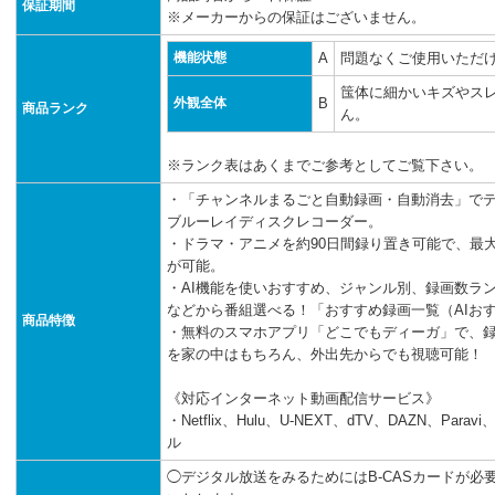
保証期間
※メーカーからの保証はございません。
機能状態
A
問題なくご使用いただ
筺体に細かいキズやス
外観全体
B
商品ランク
ん。
※ランク表はあくまでご参考としてご覧下さい。
・「チャンネルまるごと自動録画・自動消去」で
ブルーレイディスクレコーダー。
・ドラマ・アニメを約90日間録り置き可能で、最大
が可能。
・AI機能を使いおすすめ、ジャンル別、録画数ラ
などから番組選べる！「おすすめ録画一覧（AIお
商品特徴
・無料のスマホアプリ「どこでもディーガ」で、
を家の中はもちろん、外出先からでも視聴可能！
《対応インターネット動画配信サービス》
・Netflix、Hulu、U-NEXT、dTV、DAZN、Pa
ル
◯デジタル放送をみるためにはB-CASカードが