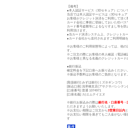
【備考】
●本人認証サービス（3Dセキュア）につい
当店では本人認証サービスは（3Dセキュ
お客様がクレジット決済をご利用して頂く
カード会社に事前に登録しておいたIDパス
カード番号盗難等によるなりすまし等を防
利用頂けます。
●当カード決済システム上、クレジットカー
●カード会社から送付されますご利用明細
※お客様のご利用状態等によっては、他の
す。
※ご注文の際にお客様の本人確認（電話確
※お客様と異なる名義のクレジットカード
●銀行振込
確定料金を下記口座へお振り込みください
※振込手数料はお客様のご負担となります
[取扱銀行] みずほ銀行(ミズホギンコウ)
[振込口座] 浅草橋支店(アサクサバシシテン) 
[口座番号] 普通 1074971
[口座名義] カ)エムテイエヌ
※銀行お振込みの際は
銀行名・口座番号・
ただきますようお願いいたします。
※お支払い期限はご注文から
3営業日以内
※お支払い期限を過ぎてもご入金がない場
す