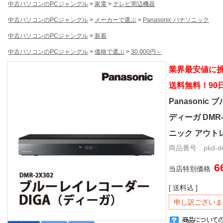
中古パソコンのPCジャングル
>
家電
>
テレビ周辺機器
中古パソコンのPCジャングル
>
メーカーで選ぶ
>
Panasonic パナソニック
中古パソコンのPCジャングル
>
新着
中古パソコンのPCジャングル
>
価格で選ぶ
>
30,000円～
業界最安値に
送料無料！90
Panasoni
ディーガ DMR-2
ニック アウト
商品番号 pkd-dmr
6
当店特別価格
[ 送料込 ]
申し訳ございま