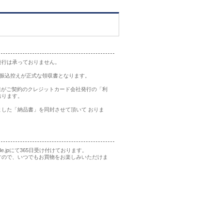
発行は承っておりません。
の振込控えが正式な領収書となります。
様がご契約のクレジットカード会社発行の「利
おります。
した「納品書」を同封させて頂いて おりま
rade.jpにて365日受け付けております。
すので、いつでもお買物をお楽しみいただけま