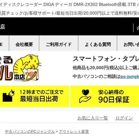
イディスクレコーダー DIGA ディーガ DMR-2X302 Bluetooth搭載 
質チェック/お客様サポート/最短当日出荷/20,000円以上で送料無料/安
門店
E
会社概要
ご利用ガイド
よくある質問
お問い
スマートフォン・タブ
他商品も20,000円(税込)以上ご
中古パソコンのご相談は
pc-jungl
お気に入り一覧
ログイン
中古パソコンのPCジャングル
>
アウトレット家電