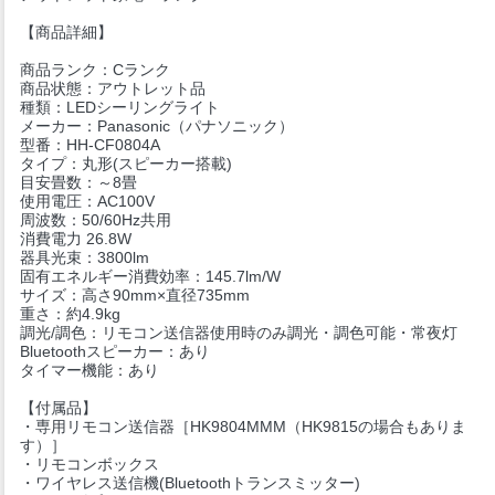
【商品詳細】
商品ランク：Cランク
商品状態：アウトレット品
種類：LEDシーリングライト
メーカー：Panasonic（パナソニック）
型番：HH-CF0804A
タイプ：丸形(スピーカー搭載)
目安畳数：～8畳
使用電圧：AC100V
周波数：50/60Hz共用
消費電力 26.8W
器具光束：3800lm
固有エネルギー消費効率：145.7lm/W
サイズ：高さ90mm×直径735mm
重さ：約4.9kg
調光/調色：リモコン送信器使用時のみ調光・調色可能・常夜灯
Bluetoothスピーカー：あり
タイマー機能：あり
【付属品】
・専用リモコン送信器［HK9804MMM（HK9815の場合もありま
す）］
・リモコンボックス
・ワイヤレス送信機(Bluetoothトランスミッター)