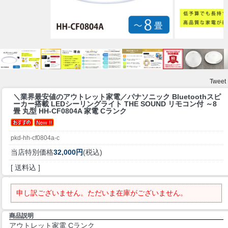
Tweet
＼業界最安値のアウトレット家電／
パナソニック Bluetoothスピ
ーカー搭載 LEDシーリングライト THE SOUND リモコン付 ～8
畳 丸型 HH-CF0804A 家電 Cランク
pkd-hh-cf0804a-c
当店特別価格
32,000円
(税込)
[ 送料込 ]
申し訳ございません。ただいま在庫がございません。
商品説明
アウトレット家電 Cランク