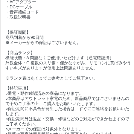
・ACアダプター
・DCケーブル
・音声接続コード
・取扱説明書
【保証期間】
商品到着から90日間
※メーカーからの保証はございません。
【商品ランク】
機能状態：A 問題なくご使用いただけます（通電確認済）
外観全体：C 複数のスリ傷・僅かなゆがみ、リモコンに黄ばみやう
すいキズがありますが使用上は問題ありません。
※ランク表はあくまでご参考としてご覧下さい。
【特記事項】
○通電・動作確認済みの商品になります。
○本商品はアウトレット家電のため、新品商品ではございませんの
で予めご了承の上、ご購入をお願いいたします。
○保証期間に不具合が発生した場合は、すぐにご連絡をお願いいた
します。
○保証期間外は返品・交換・修理などのご対応ができかねますので
ご了承ください。
○メーカーでの保証は対象外となります。
○掲載の写真は商品状態のサンプル写真となっております。