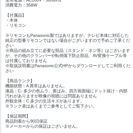
消費電力：358W
【付属品】
・本体
・リモコン
※リモコンもPanasonic製ではありますが、テレビ本体に対応した
純正の型番リモコンではない場合がございますので予めご了承くだ
さい
※商品の組み立てに必要な部品（スタンド・ネジ等）はございます
が、その他のクランパーや転倒落下防止部品、AV変換ケーブル等
は付属しておりません
※取扱説明書はPanasonic公式HPからダウンロードしてご利用くだ
さい
【商品ランク】
機能状態：A 異常はありません。
液晶：C- 多少の色ムラ、黄ばみ、四方画面端にドット抜け・内部
汚れがありますが映像の視聴には問題ありません
外観全体：C 多少の生活キズがあります。
※ランク表はあくまでご参考としてご覧下さい。
【保証期間】
商品到着から90日保証
※メーカーからの保証はございません。