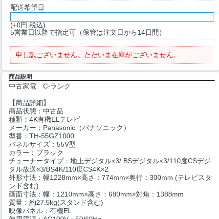
配送希望日
(+0円 税込)
5営業日以降で指定可（保管は注文日から14日間）
申し訳ございません。ただいま在庫がございません。
商品説明
中古家電 C-ランク
【商品詳細】
商品状態：中古品
種類：4K有機ELテレビ
メーカー：Panasonic（パナソニック）
型番：TH-55GZ1000
パネルサイズ：55V型
カラー：ブラック
チューナータイプ：地上デジタル×3/ BSデジタル×3/110度CSデジ
タル放送×3/BS4K/110度CS4K×2
外形寸法：幅1228mm×高さ：774mm×奥行：300mm (テレビスタ
ンド含む)
画面寸法：幅：1210mm×高さ：680mm×対角：1388mm
質量：約27.5kg(スタンド含む)
映像パネル：有機EL
使用電源：AC100V・50/60Hz