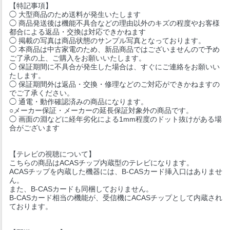
【特記事項】
◯ 大型商品のため送料が発生いたします
◯ 商品発送後は機能不具合などの理由以外のキズの程度やお客様
都合による返品・交換は対応できかねます
◯ 掲載の写真は商品状態のサンプル写真となっております。
◯ 本商品は中古家電のため、新品商品ではございませんので予め
ご了承の上、ご購入をお願いいたします。
◯ 保証期間に不具合が発生した場合は、すぐにご連絡をお願いい
たします。
◯ 保証期間外は返品・交換・修理などのご対応ができかねますの
でご了承ください。
◯ 通電・動作確認済みの商品になります。
○メーカー保証・メーカーの延長保証対象外の商品です。
◯ 画面の淵などに経年劣化による1mm程度のドット抜けがある場
合がございます
【テレビの視聴について】
こちらの商品はACASチップ内蔵型のテレビになります。
ACASチップを内蔵した機器には、B-CASカード挿入口はありませ
ん。
また、B-CASカードも同梱しておりません。
B-CASカード相当の機能が、受信機にACASチップとして内蔵され
ております。