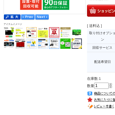
アイテムイメージ
[ 送料込 ]
取り付けオプシ
ン
回収サービス
配送希望日
在庫数:1
数量