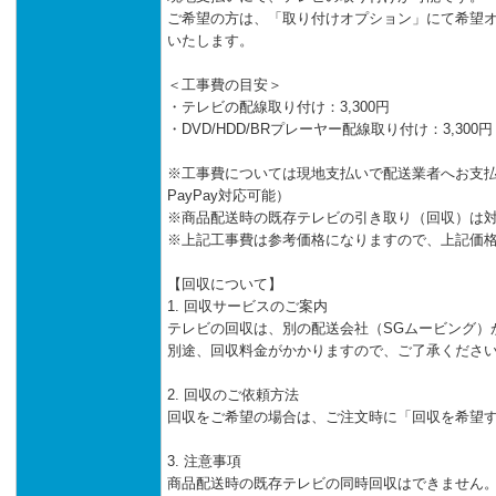
ご希望の方は、「取り付けオプション」にて希望
いたします。
＜工事費の目安＞
・テレビの配線取り付け：3,300円
・DVD/HDD/BRプレーヤー配線取り付け：3,300円
※工事費については現地支払いで配送業者へお支
PayPay対応可能）
※商品配送時の既存テレビの引き取り（回収）は
※上記工事費は参考価格になりますので、上記価
【回収について】
1. 回収サービスのご案内
テレビの回収は、別の配送会社（SGムービング）
別途、回収料金がかかりますので、ご了承くださ
2. 回収のご依頼方法
回収をご希望の場合は、ご注文時に「回収を希望
3. 注意事項
商品配送時の既存テレビの同時回収はできません。