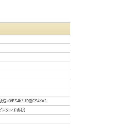
×3/BS4K/110度CS4K×2
レビスタンド含む)