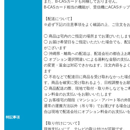
また、B-CASカードも同梱しておりません。
B-CASカード相当の機能が、受信機にACASチ
【配送について】
※必ず下記の注意事項をよく確認の上、ご注文を
◯ 商品は宅内のご指定の場所までお運びいたしま
◯ お届け希望日をご指定いただいた場合でも、配
がございます
◯ 沖縄県・離島への配送は、配送会社の都合上お
◯ オプション選択間違いによる過剰な金額の支払
の変更・返金は対応できかねます。注文内容をよ
ます
◯ 不在などで配達日に商品を受け取れなかった場
す。商品を確実に受け取れるよう、日程調整をお
◯ 商品配送の際、現地で取付・取り外しなどをご
ョン料金のお支払いをお願いいたします
◯ お客様宅の階段（マンション・アパート等の外
通常の運搬方法以外（吊り等）でお運びする場合
合は現地で配送会社にオプション料金のお支払い
特記事項
【取り付けについて】
現地支払いにて、テレビの取り付けが可能です。