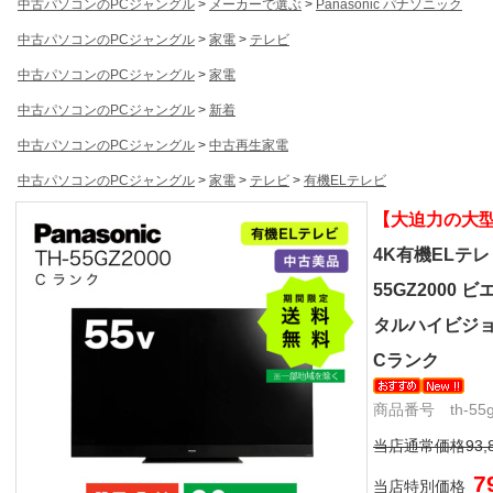
中古パソコンのPCジャングル
>
メーカーで選ぶ
>
Panasonic パナソニック
中古パソコンのPCジャングル
>
家電
>
テレビ
中古パソコンのPCジャングル
>
家電
中古パソコンのPCジャングル
>
新着
中古パソコンのPCジャングル
>
中古再生家電
中古パソコンのPCジャングル
>
家電
>
テレビ
>
有機ELテレビ
【大迫力の大
4K有機ELテレビ 
55GZ2000
タルハイビジョ
Cランク
商品番号 th-55gz
当店通常価格93,
7
当店特別価格