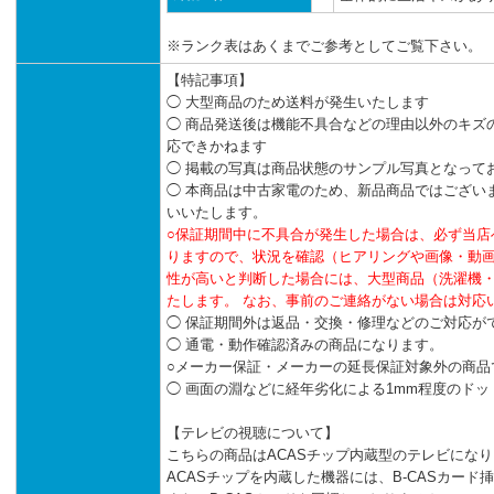
※ランク表はあくまでご参考としてご覧下さい。
【特記事項】
◯ 大型商品のため送料が発生いたします
◯ 商品発送後は機能不具合などの理由以外のキズ
応できかねます
◯ 掲載の写真は商品状態のサンプル写真となって
◯ 本商品は中古家電のため、新品商品ではござい
いいたします。
○保証期間中に不具合が発生した場合は、必ず当店
りますので、状況を確認（ヒアリングや画像・動
性が高いと判断した場合には、大型商品（洗濯機
たします。 なお、事前のご連絡がない場合は対応
◯ 保証期間外は返品・交換・修理などのご対応が
◯ 通電・動作確認済みの商品になります。
○メーカー保証・メーカーの延長保証対象外の商品
◯ 画面の淵などに経年劣化による1mm程度のド
【テレビの視聴について】
こちらの商品はACASチップ内蔵型のテレビにな
ACASチップを内蔵した機器には、B-CASカード