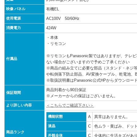
映像 パネル
有機EL
使用電源
AC100V 50/60Hz
消費電力
424W
・本体
・リモコン
※リモコンもPanasonic製ではありますが、テ
付属品
ない場合がございますので予めご了承ください
※商品の組み立てに必要な部品（スタンド・ネジ
や転倒落下防止部品、AV変換ケーブル、乾電池、B
※取扱説明書はPanasonic公式HPからダウンロ
商品到着から90日保証
保証期間
※メーカーからの保証はございません。
より詳しい内容
＜こちらでご確認下さい＞
機能状態
A
異常はありません。
液晶
C
色ムラ・黄ばみ、ドッ
商品ランク
外観全体
C
全体的に生活キズがあ