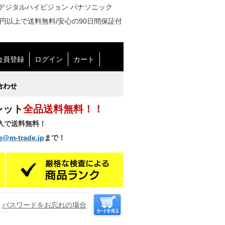
１１０度ＣＳデジタルハイビジョン パナソニック
00円以上で送料無料/安心の90日間保証付
会員登録
ログイン
カート
合わせ
レット
全品送料無料！！
購入で送料無料！
e@m-trade.jp
まで！
パスワードをお忘れの場合