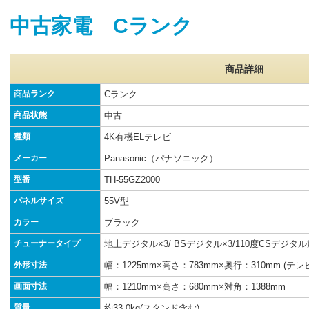
中古家電 Cランク
商品詳細
商品ランク
Cランク
商品状態
中古
種類
4K有機ELテレビ
メーカー
Panasonic（パナソニック）
型番
TH-55GZ2000
パネルサイズ
55V型
カラー
ブラック
チューナータイプ
地上デジタル×3/ BSデジタル×3/110度CSデジタル放送
外形寸法
幅：1225mm×高さ：783mm×奥行：310mm (テ
画面寸法
幅：1210mm×高さ：680mm×対角：1388mm
質量
約33.0kg(スタンド含む)