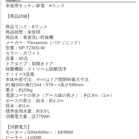
未使用キッチン家電 Aランク
【商品詳細】
商品ランク：Aランク
商品状態：未使用
商品名：食器洗い乾燥機
メーカー：Panasonic（パナソニック）
型番：NP-TZ500-W
カラー：ホワイト
容量：40点
ドアタイプ：前開きドア
除菌機能：ストリーム除菌洗浄
ナノイーX送風
本体外形寸法：※<>はドア開閉時最大寸法
約 幅550×奥行344＜579＞×高さ598mm
重さ：約20kg
電源コードの長さ（アース線の長さ）：約1.9ｍ（1ｍ）
ホースの長さ：給水：約1.2ｍ
排水：約1ｍ
標準使用水量：約9.9Ｌ
消費電力量：訳770Wh
【消費電力】
モーター＜50Hz/60Hz＞：68/88W
ヒーター：1100W