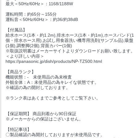
最大＜50Hz/60Hz＞：1168/1188W
運転時間：約65分～155分
運転音＜50Hz/60Hz＞：約36/約38dB
【付属品】
給水ホース(1本・約1.2m),排水ホース(1本・約1m),ホースバンド(1
個・排水ホース用),お試し用食器洗い機専用洗剤(サンプル品),吸盤
(1個),調整脚(2個),背面カバー(1個)
※取扱説明書はメーカーサイトよりダウンロードお願い致します。
＜より詳しい内容＞
https://panasonic.jp/dish/products/NP-TZ500.html
【商品ランク】
機能状態：- 未使用品の為未検査
外観全体：A：未使用品の為キレイな状態です。
※確認の為の開封しております。
※ランク表はあくまでご参考としてご覧下さい。
【保証期間】 商品到着から90日保証
※メーカーからの保証はございません。
【特記事項】
〇製品確認の為開封しておりますが未使用品です。