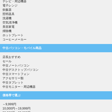
テレビ・周辺機器
電子レンジ
炊飯器
照明器具
洗濯機
空気清浄機
美容家電
掃除機
ホットプレート
コーヒーメーカー
中古パソコン・モバイル商品
店長おすすめ
セール
中古ノートパソコン
中古デスクトップパソコン
中古スマートフォン
アクセサリー類
中古タブレット
中古モニター・周辺機器
価格帯で選ぶ
～9,999円
10,000円～19,999円