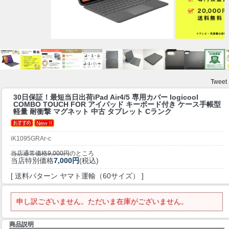
Tweet
30日保証！最短当日出荷
iPad Air4/5 専用カバー logicool
COMBO TOUCH FOR アイパッド キーボード付き ケース手帳型
軽量 耐衝撃 マグネット 中古 タブレット Cランク
iK1095GRAr-c
当店通常価格9,000円
のところ
当店特別価格
7,000円
(税込)
[ 送料パターン ヤマト運輸（60サイズ） ]
申し訳ございません。ただいま在庫がございません。
商品説明