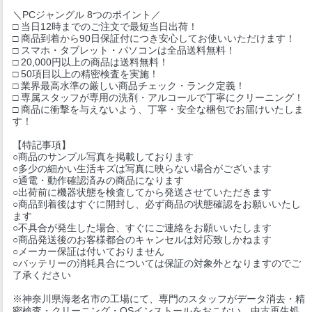
＼PCジャングル 8つのポイント／
□ 当日12時までのご注文で最短当日出荷！
□ 商品到着から90日保証付につき安心してお使いいただけます！
□ スマホ・タブレット・パソコンは全品送料無料！
□ 20,000円以上の商品は送料無料！
□ 50項目以上の精密検査を実施！
□ 業界最高水準の厳しい商品チェック・ランク定義！
□ 専属スタッフが専用の洗剤・アルコールで丁寧にクリーニング！
□ 商品に衝撃を与えないよう、丁寧・安全な梱包でお届けいたしま
す！
【特記事項】
○商品のサンプル写真を掲載しております
○多少の細かい生活キズは写真に映らない場合がございます
○通電・動作確認済みの商品になります
○出荷前に機器状態を検査してから発送させていただきます
○商品到着後はすぐに開封し、必ず商品の状態確認をお願いいたし
ます
○不具合が発生した場合、すぐにご連絡をお願いいたします
○商品発送後のお客様都合のキャンセルは対応致しかねます
○メーカー保証は付いておりません
○バッテリーの消耗具合については保証の対象外となりますのでご
了承ください
※神奈川県海老名市の工場にて、専門のスタッフがデータ消去・精
密検査・クリーニング・OSインストールをおこない、中古再生処