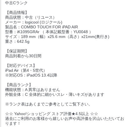
中古Cランク
【商品情報】
商品状態：中古（リユース）
メーカー：logicool (ロジクール)
製品名：COMBO TOUCH FOR iPAD AIR
型番：iK1095GRAr （ 本体記載型番：YU0048 ）
サイズ：189 mm（幅）x25.6 mm（高さ）x21mm(奥行き)
重さ：642.5g
【保証期間】
商品到着から30日間
【対応デバイス】
iPad Air（第4・5世代）
※対応OS：iPadOS 13.4以降
【商品ランク】
機能状態：A 異常はありません
外観全体：C 全体的に細かいスレ・薄いキズがあります
※ランク表はあくまでご参考としてご覧下さい。
☆☆ Yahoo!ショッピング ストア評価★4.5以上 ☆☆
過去にご利用のお客様から嬉しいお声や高評価を沢山いただいてお
ります！